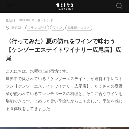
toggle
navigation
更新日：2021.06.30
食トレンド
東京都
フランス料理
ワイン
編集部オススメ
〈行ってみた〉夏の訪れをワインで味わう
【ケンゾーエステイトワイナリー広尾店】広
尾
こんにちは。水曜担当の宿坊です。
世界中で愛されている「ケンゾーエステイト」が運営するレスト
ラン【ケンゾーエステイトワイナリー広尾店】。たくさんの夏野
菜が使われているフレンチベースの料理と、そこに合うワインを
堪能できます。じめっと暑い季節だからこそ楽しい、季節を感じ
る食体験をしてきました。