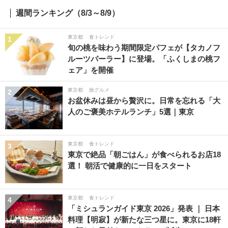
週間ランキング（8/3～8/9）
東京都
食トレンド
1
旬の桃を味わう期間限定パフェが【タカノフ
ルーツパーラー】に登場。「ふくしまの桃フ
ェア」を開催
東京都
旅グルメ
2
お盆休みは昼から贅沢に。日常を忘れる「大
人のご褒美ホテルランチ」5選｜東京
東京都
食トレンド
3
東京で絶品「朝ごはん」が食べられるお店18
選！ 朝活で健康的に一日をスタート
東京都
食トレンド
4
「ミシュランガイド東京 2026」発表 ｜ 日本
料理【明寂】が新たな三つ星に。東京に18軒