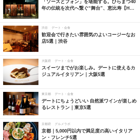
「ソースとフォン」を堪能する。ひらまつ40
年の伝統を次代へ繋ぐ“舞台”、恵比寿【H…
渋谷
デート・会食
歓迎会で行きたい雰囲気のよいコージーなお
店5選｜渋谷
大阪府
デート・会食
スイーツまでがお楽しみ。デートに使えるカ
ジュアルイタリアン｜大阪5選
東京都
デート・会食
デートにちょうどいい 自然派ワインが楽しめ
るレストラン｜東京5選
京都府
グルメラボ
京都｜5,000円以内で満足度の高いイタリア
ン・フレンチ5選