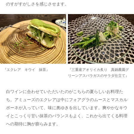
のすがすがしさを感じさせます。
『エクレア キウイ 抹茶』
『三重産アオリイカ炙り 真鍋農園グ
リーンアスパラガスのサラダ仕立て』
白ワインに合わせていただいたのがこちらの夏らしいお料理た
ち。アミューズのエクレアは中にフォアグラのムースとマスカル
ポーネが入っていて、味に奥ゆきを出しています。爽やかなキウ
イとこっくり甘い抹茶のバランスもよく、これから出てくる料理
への期待に胸が膨らみます。