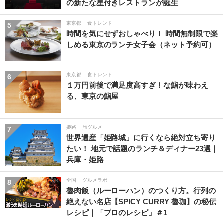
の新たな星付きレストランが誕生
東京都
食トレンド
5
時間を気にせずおしゃべり！ 時間無制限で楽
しめる東京のランチ女子会（ネット予約可）
東京都
食トレンド
6
１万円前後で満足度高すぎ！な鮨が味わえ
る、東京の鮨屋
姫路
旅グルメ
7
世界遺産「姫路城」に行くなら絶対立ち寄り
たい！ 地元で話題のランチ＆ディナー23選｜
兵庫・姫路
全国
グルメラボ
8
魯肉飯（ルーローハン）のつくり方。行列の
絶えない名店【SPICY CURRY 魯珈】の秘伝
レシピ｜「プロのレシピ」＃1