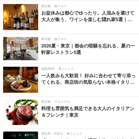
東京都
旅グルメ
お盆休みは都心でゆったり。人混みを避けて
大人が集う、ワインを楽しむ隠れ家5選｜…
東京都
旅グルメ
2026夏・東京｜都会の喧騒を忘れる、夏の一
軒家レストラン5選
福島/野田
食トレンド
一人飲みも大歓迎！ 好みに合わせて寄り添っ
てくれる、商店街の気取らない本格イタリ…
東京都
グルメラボ
料理も雰囲気も満足できる大人のイタリアン
＆フレンチ｜東京
恵比寿・代官山
食トレンド