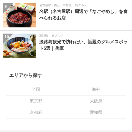
名古屋駅・西区・中村区
旅グルメ
9
名駅（名古屋駅）周辺で「なごやめし」を食
べられるお店
淡路島
旅グルメ
10
淡路島観光で訪れたい、話題のグルメスポッ
ト5選｜兵庫
エリアから探す
全国
海外
東京都
大阪府
京都府
愛知県