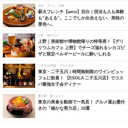
目白
デート・会食
薪火フレンチ【aeru】目白｜技法も人も体験
も“あえる”。ここでしか出合えない、美味の
景色へ。
上野
旅グルメ
上野｜美術館や博物館帰りの特等席！【デリ
リウムカフェ 上野】でチーズ溢れるシカゴピ
ザと限定ベルギービールに酔いしれる
二子玉川/用賀
グルメラボ
東京・二子玉川｜時間無制限のワインビュッ
フェに歓喜！ 【ESOLA 二子玉川店】でコス
パ最強女子会ディナー
東京都
食トレンド
東京の美食を動画で一気見！ グルメ通お墨付
きの「確かな実力店」10選