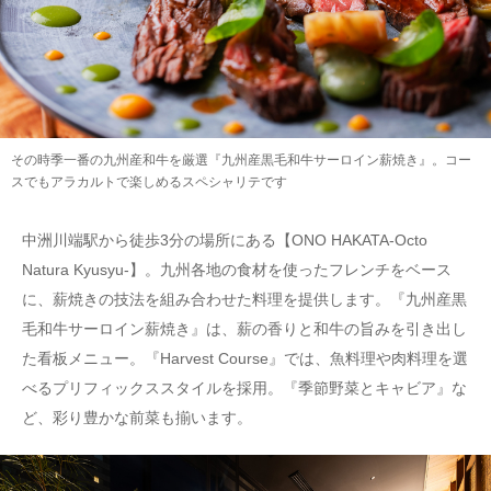
その時季一番の九州産和牛を厳選『九州産黒毛和牛サーロイン薪焼き』。コー
スでもアラカルトで楽しめるスペシャリテです
中洲川端駅から徒歩3分の場所にある【ONO HAKATA-Octo
Natura Kyusyu-】。九州各地の食材を使ったフレンチをベース
に、薪焼きの技法を組み合わせた料理を提供します。『九州産黒
毛和牛サーロイン薪焼き』は、薪の香りと和牛の旨みを引き出し
た看板メニュー。『Harvest Course』では、魚料理や肉料理を選
べるプリフィックススタイルを採用。『季節野菜とキャビア』な
ど、彩り豊かな前菜も揃います。