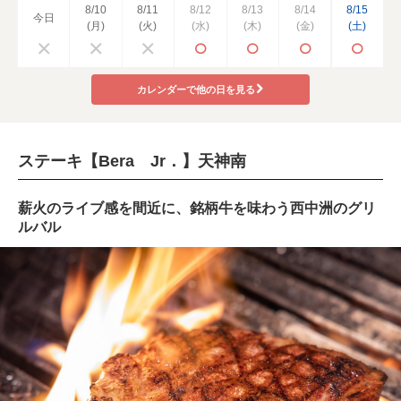
8/10
8/11
8/12
8/13
8/14
8/15
今日
(月)
(火)
(水)
(木)
(金)
(土)
カレンダーで他の日を見る
ステーキ【Bera Jr．】天神南
薪火のライブ感を間近に、銘柄牛を味わう西中洲のグリ
ルバル