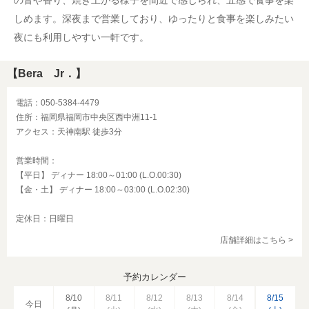
の音や香り、焼き上がる様子を間近で感じられ、五感で食事を楽
しめます。深夜まで営業しており、ゆったりと食事を楽しみたい
夜にも利用しやすい一軒です。
【Bera Jr．】
電話：050-5384-4479
住所：福岡県福岡市中央区西中洲11-1
アクセス：天神南駅 徒歩3分
営業時間：
【平日】 ディナー 18:00～01:00 (L.O.00:30)
【金・土】 ディナー 18:00～03:00 (L.O.02:30)
定休日：日曜日
店舗詳細はこちら >
予約カレンダー
8/10
8/11
8/12
8/13
8/14
8/15
今日