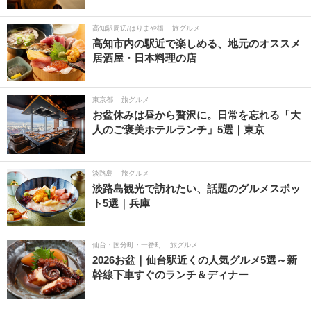
高知駅周辺/はりまや橋
旅グルメ
高知市内の駅近で楽しめる、地元のオススメ
居酒屋・日本料理の店
東京都
旅グルメ
お盆休みは昼から贅沢に。日常を忘れる「大
人のご褒美ホテルランチ」5選｜東京
淡路島
旅グルメ
淡路島観光で訪れたい、話題のグルメスポッ
ト5選｜兵庫
仙台・国分町・一番町
旅グルメ
2026お盆｜仙台駅近くの人気グルメ5選～新
幹線下車すぐのランチ＆ディナー