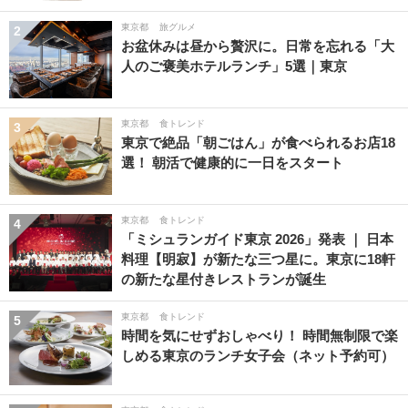
東京都
旅グルメ
2
お盆休みは昼から贅沢に。日常を忘れる「大
人のご褒美ホテルランチ」5選｜東京
東京都
食トレンド
3
東京で絶品「朝ごはん」が食べられるお店18
選！ 朝活で健康的に一日をスタート
東京都
食トレンド
4
「ミシュランガイド東京 2026」発表 ｜ 日本
料理【明寂】が新たな三つ星に。東京に18軒
の新たな星付きレストランが誕生
東京都
食トレンド
5
時間を気にせずおしゃべり！ 時間無制限で楽
しめる東京のランチ女子会（ネット予約可）