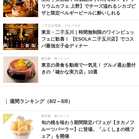
リウムカフェ 上野】でチーズ溢れるシカゴピ
ザと限定ベルギービールに酔いしれる
二子玉川/用賀
グルメラボ
東京・二子玉川｜時間無制限のワインビュッ
フェに歓喜！ 【ESOLA 二子玉川店】でコス
パ最強女子会ディナー
東京都
食トレンド
東京の美食を動画で一気見！ グルメ通お墨付
きの「確かな実力店」10選
週間ランキング（8/2～8/8）
東京都
食トレンド
1
旬の桃を味わう期間限定パフェが【タカノフ
ルーツパーラー】に登場。「ふくしまの桃フ
ェア」を開催