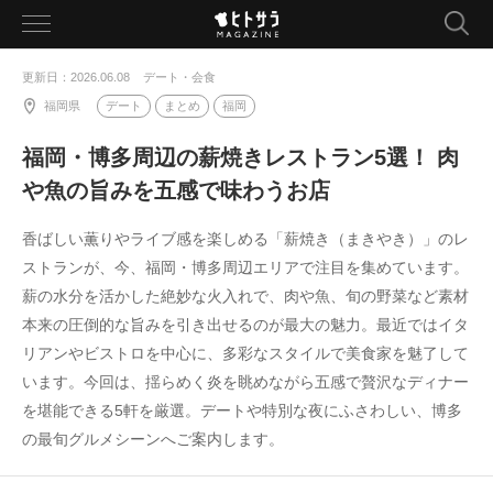
toggle
navigation
更新日：2026.06.08
デート・会食
福岡県
デート
まとめ
福岡
福岡・博多周辺の薪焼きレストラン5選！ 肉
や魚の旨みを五感で味わうお店
香ばしい薫りやライブ感を楽しめる「薪焼き（まきやき）」のレ
ストランが、今、福岡・博多周辺エリアで注目を集めています。
薪の水分を活かした絶妙な火入れで、肉や魚、旬の野菜など素材
本来の圧倒的な旨みを引き出せるのが最大の魅力。最近ではイタ
リアンやビストロを中心に、多彩なスタイルで美食家を魅了して
います。今回は、揺らめく炎を眺めながら五感で贅沢なディナー
を堪能できる5軒を厳選。デートや特別な夜にふさわしい、博多
の最旬グルメシーンへご案内します。