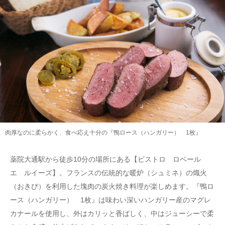
肉厚なのに柔らかく、食べ応え十分の『鴨ロース（ハンガリー） 1枚』
薬院大通駅から徒歩10分の場所にある【ビストロ ロベール
エ ルイーズ】。フランスの伝統的な暖炉（シュミネ）の熾火
（おきび）を利用した塊肉の炭火焼き料理が楽しめます。『鴨ロ
ース（ハンガリー） 1枚』は味わい深いハンガリー産のマグレ
カナールを使用し、外はカリッと香ばしく、中はジューシーで柔