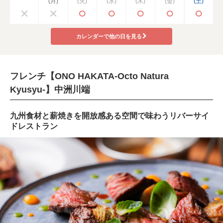
(月)
(火)
(水)
(木)
(金)
(土)
カレンダーで他の日を見る
フレンチ【ONO HAKATA-Octo Natura
Kyusyu-】中洲川端
九州食材と薪焼きを開放感ある空間で味わうリバーサイ
ドレストラン