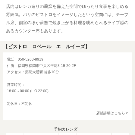
店内はレンガ造りの薪窯を備えた空間でゆったり食事を楽しめる
雰囲気。パリのビストロをイメージしたという空間には、テーブ
ル席、個室のほか薪窯で焼き上がる料理を眺められるライブ感の
あるカウンター席もあります。
【ビストロ ロベール エ ルイーズ】
電話：050-5263-8919
住所：福岡県福岡市中央区平尾3-19-20-2F
アクセス：薬院大通駅 徒歩10分
営業時間：
18:00～00:00 (L.O.22:00)
定休日：不定休
店舗詳細はこちら >
予約カレンダー