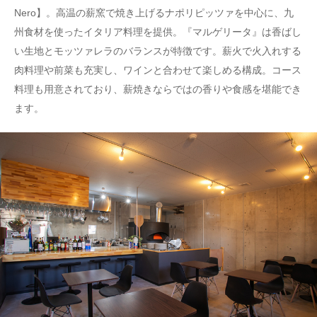
Nero】。高温の薪窯で焼き上げるナポリピッツァを中心に、九
州食材を使ったイタリア料理を提供。『マルゲリータ』は香ばし
い生地とモッツァレラのバランスが特徴です。薪火で火入れする
肉料理や前菜も充実し、ワインと合わせて楽しめる構成。コース
料理も用意されており、薪焼きならではの香りや食感を堪能でき
ます。