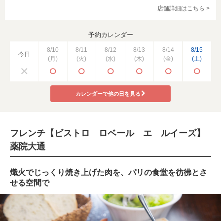
店舗詳細はこちら >
予約カレンダー
8/10
8/11
8/12
8/13
8/14
8/15
今日
(月)
(火)
(水)
(木)
(金)
(土)
カレンダーで他の日を見る
フレンチ【ビストロ ロベール エ ルイーズ】
薬院大通
熾火でじっくり焼き上げた肉を、パリの食堂を彷彿とさ
せる空間で