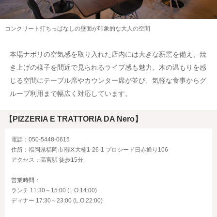
コンクリート打ちっぱなしの壁面が印象的な大人の空間
本場ナポリの空気感を取り入れた店内には大きな薪窯を備え、焼
き上げの様子を間近で見られるライブ感も魅力。木の温もりを感
じる空間にテーブル席やカウンター席が並び、気軽な食事からグ
ループ利用まで幅広く対応しています。
【PIZZERIA E TRATTORIA DA Nero】
電話：050-5448-0615
住所：福岡県福岡市南区大楠1-26-1 プロシード日赤通り106
アクセス：高宮駅 徒歩15分
営業時間：
ランチ 11:30～15:00 (L.O.14:00)
ディナー 17:30～23:00 (L.O.22:00)