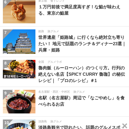
東京都
食トレンド
6
１万円前後で満足度高すぎ！な鮨が味わえ
る、東京の鮨屋
姫路
旅グルメ
7
世界遺産「姫路城」に行くなら絶対立ち寄り
たい！ 地元で話題のランチ＆ディナー23選｜
兵庫・姫路
全国
グルメラボ
8
魯肉飯（ルーローハン）のつくり方。行列の
絶えない名店【SPICY CURRY 魯珈】の秘伝
レシピ｜「プロのレシピ」＃1
名古屋駅・西区・中村区
旅グルメ
9
名駅（名古屋駅）周辺で「なごやめし」を食
べられるお店
淡路島
旅グルメ
10
淡路島観光で訪れたい、話題のグルメスポッ