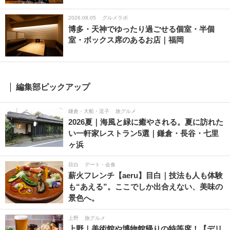
2026.08.05
グルメラボ
博多・天神でゆったり過ごせる個室・半個
室・ボックス席のあるお店｜福岡
編集部ピックアップ
鎌倉・大船・逗子
旅グルメ
2026夏｜海風と緑に癒やされる。夏に訪れた
い一軒家レストラン5選｜鎌倉・長谷・七里
ヶ浜
目白
デート・会食
薪火フレンチ【aeru】目白｜技法も人も体験
も“あえる”。ここでしか出合えない、美味の
景色へ。
上野
旅グルメ
上野｜美術館や博物館帰りの特等席！【デリ