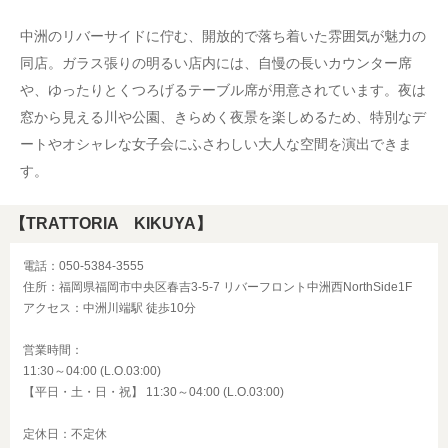
中洲のリバーサイドに佇む、開放的で落ち着いた雰囲気が魅力の
同店。ガラス張りの明るい店内には、自慢の長いカウンター席
や、ゆったりとくつろげるテーブル席が用意されています。夜は
窓から見える川や公園、きらめく夜景を楽しめるため、特別なデ
ートやオシャレな女子会にふさわしい大人な空間を演出できま
す。
【TRATTORIA KIKUYA】
電話：050-5384-3555
住所：福岡県福岡市中央区春吉3-5-7 リバーフロント中洲西NorthSide1F
アクセス：中洲川端駅 徒歩10分
営業時間：
11:30～04:00 (L.O.03:00)
【平日・土・日・祝】 11:30～04:00 (L.O.03:00)
定休日：不定休