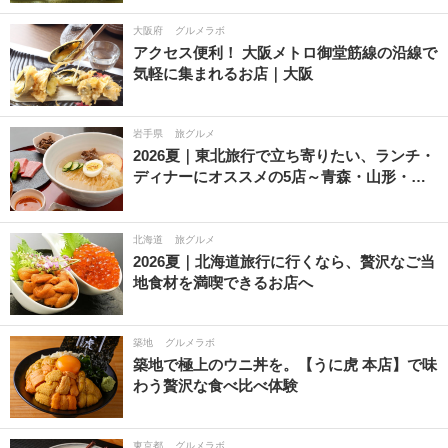
大阪府
グルメラボ
アクセス便利！ 大阪メトロ御堂筋線の沿線で
気軽に集まれるお店｜大阪
岩手県
旅グルメ
2026夏｜東北旅行で立ち寄りたい、ランチ・
ディナーにオススメの5店～青森・山形・…
北海道
旅グルメ
2026夏｜北海道旅行に行くなら、贅沢なご当
地食材を満喫できるお店へ
築地
グルメラボ
築地で極上のウニ丼を。【うに虎 本店】で味
わう贅沢な食べ比べ体験
東京都
グルメラボ