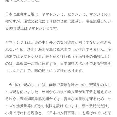
売りに来ていました。
日本に生息する蜆は、ヤマトシジミ、セタシジミ、マシジミの3
種ですが、環境の変化により他の２種は激減し、現在流通してい
る99％以上はヤマトシジミです。
ヤマトシジミは、卵の中と外との塩分濃度が同じでないと生きら
れないため、淡水と海水が混じる汽水でしか生息できません。産
地別ではヤマトシジミが最も多く獲れる（全漁獲高の45%以上）
のは、島根県松江市に位置する、日本屈指の汽水湖である宍道湖
（しんじこ）で、味の良さにも定評があります。
今回の「蜆めし」には、肉厚で濃厚な味わいの、宍道湖の大サ
イズ蜆を使いました。外国からの蜆の輸入量が過半数を超えてい
る昨今、宍道湖漁業協同組合では、貴重な国産蜆を守るため、サ
イズや漁獲量等に細かな制限を設けています。朝の数時間だけ、
小舟で行われる蜆漁と、『日本の夕日百選』にも選ばれている湖