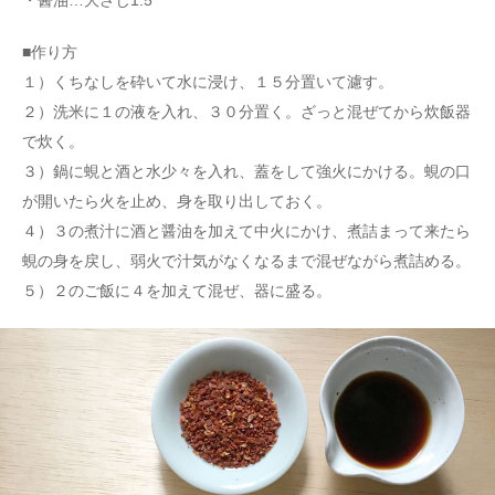
・醤油…大さじ1.5
■作り方
１）くちなしを砕いて水に浸け、１５分置いて濾す。
２）洗米に１の液を入れ、３０分置く。ざっと混ぜてから炊飯器
で炊く。
３）鍋に蜆と酒と水少々を入れ、蓋をして強火にかける。蜆の口
が開いたら火を止め、身を取り出しておく。
４）３の煮汁に酒と醤油を加えて中火にかけ、煮詰まって来たら
蜆の身を戻し、弱火で汁気がなくなるまで混ぜながら煮詰める。
５）２のご飯に４を加えて混ぜ、器に盛る。