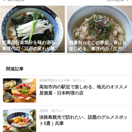
初夏の行楽気分を味わえる、
残暑和らぐこの季節。香りも
車浮代の「江戸の変わり飯…
楽しめる、車浮代の「江戸…
関連記事
高知駅周辺/はりまや橋
旅グルメ
高知市内の駅近で楽しめる、地元のオススメ
居酒屋・日本料理の店
淡路島
旅グルメ
淡路島観光で訪れたい、話題のグルメスポッ
ト5選｜兵庫