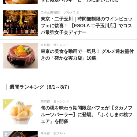
二子玉川/用賀
グルメラボ
東京・二子玉川｜時間無制限のワインビュッ
フェに歓喜！ 【ESOLA 二子玉川店】でコス
パ最強女子会ディナー
東京都
食トレンド
東京の美食を動画で一気見！ グルメ通お墨付
きの「確かな実力店」10選
週間ランキング（8/1～8/7）
東京都
食トレンド
1
旬の桃を味わう期間限定パフェが【タカノフ
ルーツパーラー】に登場。「ふくしまの桃フ
ェア」を開催
東京都
旅グルメ
2