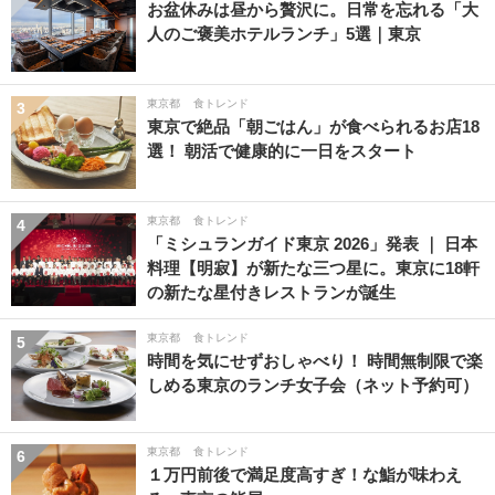
お盆休みは昼から贅沢に。日常を忘れる「大
人のご褒美ホテルランチ」5選｜東京
東京都
食トレンド
3
東京で絶品「朝ごはん」が食べられるお店18
選！ 朝活で健康的に一日をスタート
東京都
食トレンド
4
「ミシュランガイド東京 2026」発表 ｜ 日本
料理【明寂】が新たな三つ星に。東京に18軒
の新たな星付きレストランが誕生
東京都
食トレンド
5
時間を気にせずおしゃべり！ 時間無制限で楽
しめる東京のランチ女子会（ネット予約可）
東京都
食トレンド
6
１万円前後で満足度高すぎ！な鮨が味わえ