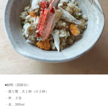
■材料（四杯分）
・渡り蟹…大１杯（小２杯）
・米…２合
・水…300ml