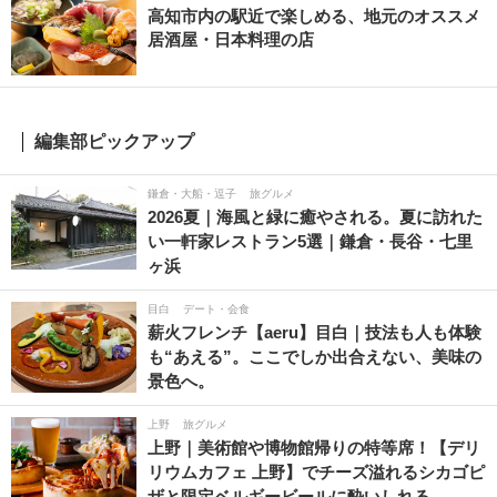
高知市内の駅近で楽しめる、地元のオススメ
居酒屋・日本料理の店
編集部ピックアップ
鎌倉・大船・逗子
旅グルメ
2026夏｜海風と緑に癒やされる。夏に訪れた
い一軒家レストラン5選｜鎌倉・長谷・七里
ヶ浜
目白
デート・会食
薪火フレンチ【aeru】目白｜技法も人も体験
も“あえる”。ここでしか出合えない、美味の
景色へ。
上野
旅グルメ
上野｜美術館や博物館帰りの特等席！【デリ
リウムカフェ 上野】でチーズ溢れるシカゴピ
ザと限定ベルギービールに酔いしれる