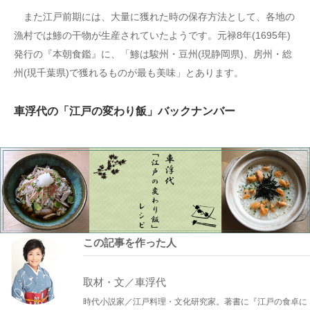
また江戸前期には、大量に獲れた時の保存方法として、各地の
漁村では鯵の干物が生産されていたようです。元禄8年(1695年)
発行の『本朝食鑑』に、「鯵は駿州・豆州(現静岡県)、房州・総
州(現千葉県)で獲れるものが最も美味」とあります。
車浮代の「江戸の変わり飯」バックナンバー
この記事を作った人
取材・文／車浮代
時代小説家／江戸料理・文化研究家。著書に『江戸の食卓に