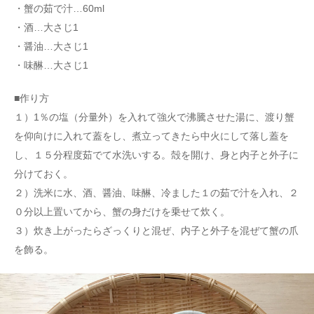
・蟹の茹で汁…60ml
・酒…大さじ1
・醤油…大さじ1
・味醂…大さじ1
■作り方
１）1％の塩（分量外）を入れて強火で沸騰させた湯に、渡り蟹
を仰向けに入れて蓋をし、煮立ってきたら中火にして落し蓋を
し、１５分程度茹でて水洗いする。殻を開け、身と内子と外子に
分けておく。
２）洗米に水、酒、醤油、味醂、冷ました１の茹で汁を入れ、２
０分以上置いてから、蟹の身だけを乗せて炊く。
３）炊き上がったらざっくりと混ぜ、内子と外子を混ぜて蟹の爪
を飾る。