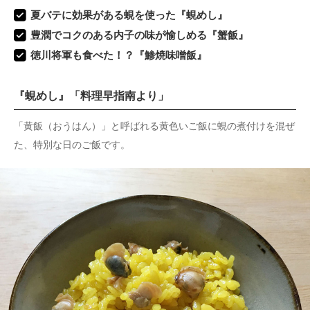
夏バテに効果がある蜆を使った『蜆めし』
豊潤でコクのある内子の味が愉しめる『蟹飯』
徳川将軍も食べた！？『鯵焼味噌飯』
『蜆めし』「料理早指南より」
「黄飯（おうはん）」と呼ばれる黄色いご飯に蜆の煮付けを混ぜ
た、特別な日のご飯です。