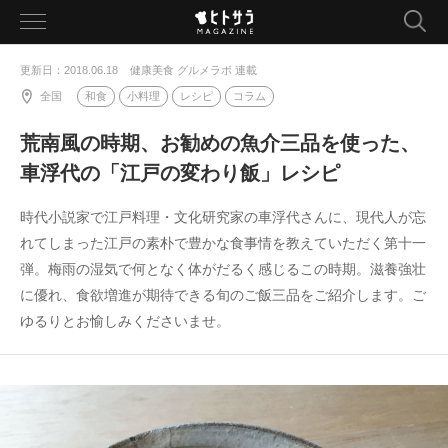
toggle
navigation
更新日：2018.06.18
健康美食 グルメラボ 連載
全国
和食
小料理
レシピ
コラム
荒南風の時期、お勧めの魚介三品を使った、
車浮代の「江戸の変わり飯」レシピ
時代小説家で江戸料理・文化研究家の車浮代さんに、現代人が忘
れてしまった江戸の素朴で豊かな食事情を教えていただく第十一
弾。梅雨の湿気で何となく体がだるく感じるこの時期。滋養強壮
に優れ、食欲増進が期待できる旬のご飯三品をご紹介します。ご
ゆるりとお愉しみくださいませ。