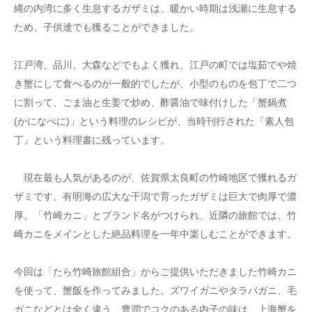
縄の内湾に多く生息するガザミは、暖かい時期は浅瀬に生息する
ため、子供達でも獲ることができました。
江戸湾、品川、大森などでもよく獲れ、江戸の町では塩茹でや焼
き蟹にして食べるのが一般的でしたが、小型のものを包丁で二つ
に割って、ごま油と生姜で炒め、酢醤油で味付けした「蟹鍋煮
(かになべに)」という料理のレシピが、当時刊行された『素人包
丁』という料理書に残っています。
現在最も人気があるのが、佐賀県太良町の竹崎地区で獲れるガ
ザミです。有明海の広大な干潟で育ったガザミは巨大で肉厚で濃
厚。「竹崎カニ」とブランド名がつけられ、近隣の旅館では、竹
崎カニをメインとした絶品料理を一年中楽しむことができます。
今回は「たら竹崎旅館組合」からご提供いただきました竹崎カニ
を使って、蟹飯を作ってみました。ズワイガニやタラバガニ、毛
ガニなどとは全く違う、豊潤でコクのある内子の味は、上海蟹を