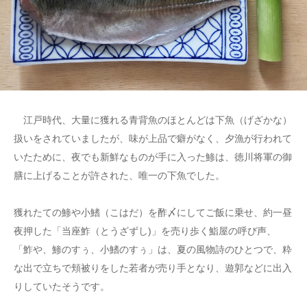
江戸時代、大量に獲れる青背魚のほとんどは下魚（げざかな）
扱いをされていましたが、味が上品で癖がなく、夕漁が行われて
いたために、夜でも新鮮なものが手に入った鯵は、徳川将軍の御
膳に上げることが許された、唯一の下魚でした。
獲れたての鯵や小鰭（こはだ）を酢〆にしてご飯に乗せ、約一昼
夜押した「当座鮓（とうざずし)」を売り歩く鮨屋の呼び声、
「鮓や、鯵のすぅ、小鰭のすぅ」は、夏の風物詩のひとつで、粋
な出で立ちで頬被りをした若者が売り手となり、遊郭などに出入
りしていたそうです。