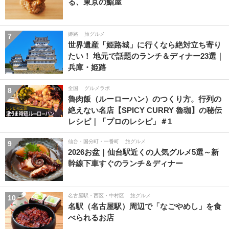
る、東京の鮨屋
姫路
旅グルメ
7
世界遺産「姫路城」に行くなら絶対立ち寄り
たい！ 地元で話題のランチ＆ディナー23選｜
兵庫・姫路
全国
グルメラボ
8
魯肉飯（ルーローハン）のつくり方。行列の
絶えない名店【SPICY CURRY 魯珈】の秘伝
レシピ｜「プロのレシピ」＃1
仙台・国分町・一番町
旅グルメ
9
2026お盆｜仙台駅近くの人気グルメ5選～新
幹線下車すぐのランチ＆ディナー
名古屋駅・西区・中村区
旅グルメ
10
名駅（名古屋駅）周辺で「なごやめし」を食
べられるお店