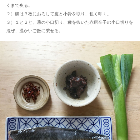
くまで炙る。
２）鯵は３枚におろして皮と小骨を取り、粗く叩く。
３）１と２と、葱の小口切り、種を抜いた赤唐辛子の小口切りを
混ぜ、温かいご飯に乗せる。