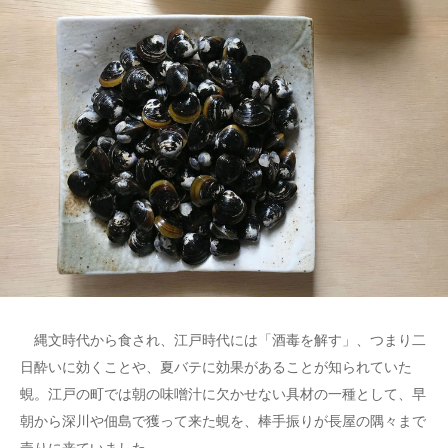
縄文時代から食され、江戸時代には「酒毒を解す」、つまり二
日酔いに効くことや、夏バテに効果があることが知られていた
蜆。江戸の町では朝の味噌汁に欠かせない具材の一種として、早
朝から深川や佃島で獲って来た蜆を、棒手振りが長屋の隅々まで