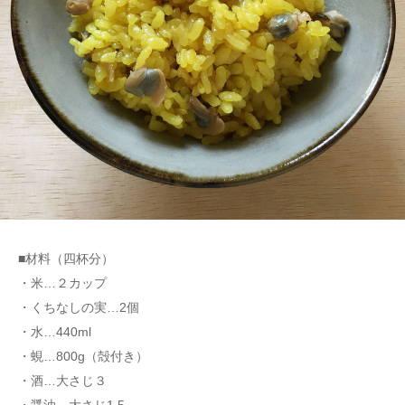
■材料（四杯分）
・米…２カップ
・くちなしの実…2個
・水…440ml
・蜆…800g（殻付き）
・酒…大さじ３