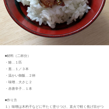
■材料（二杯分）
・鯵…１匹
・葱…１／３本
・温かい御飯…２杯
・味噌…大さじ２
・赤唐辛子…１本
■作り方
１）味噌は木杓子などに平たく塗りつけ、直火で軽く焦げ目がつ