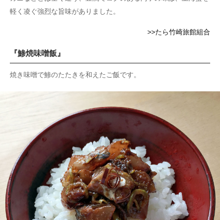
軽く凌ぐ強烈な旨味がありました。
>>たら竹崎旅館組合
『鯵焼味噌飯』
焼き味噌で鯵のたたきを和えたご飯です。