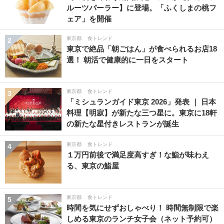
ルーツパーラー】に登場。「ふくしまの桃フ
ェア」を開催
東京都
食トレンド
2
東京で絶品「朝ごはん」が食べられるお店18
選！ 朝活で健康的に一日をスタート
東京都
食トレンド
3
「ミシュランガイド東京 2026」発表 ｜ 日本
料理【明寂】が新たな三つ星に。東京に18軒
の新たな星付きレストランが誕生
東京都
食トレンド
4
１万円前後で満足度高すぎ！な鮨が味わえ
る、東京の鮨屋
東京都
食トレンド
5
時間を気にせずおしゃべり！ 時間無制限で楽
しめる東京のランチ女子会（ネット予約可）