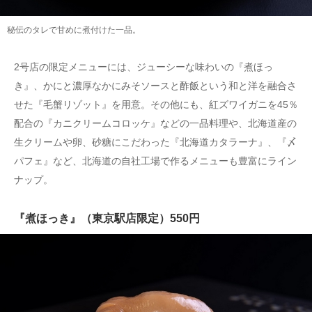
秘伝のタレで甘めに煮付けた一品。
2号店の限定メニューには、ジューシーな味わいの『煮ほっ
き』、かにと濃厚なかにみそソースと酢飯という和と洋を融合さ
せた『毛蟹リゾット』を用意。その他にも、紅ズワイガニを45％
配合の『カニクリームコロッケ』などの一品料理や、北海道産の
生クリームや卵、砂糖にこだわった『北海道カタラーナ』、『〆
パフェ』など、北海道の自社工場で作るメニューも豊富にライン
ナップ。
『煮ほっき』（東京駅店限定）550円