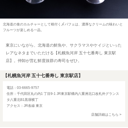
北海道の食のカルチャーとして根付く〆パフェは、濃厚なクリームの味わいと
フルーツが楽しめる一品。
東京にいながら、北海道の鮮魚や、サクラマスやケイジといった
レアなネタまでいただける【札幌魚河岸 五十七番寿し 東京駅
店】。仲卸が営む鮮度抜群の寿司をぜひ。
【札幌魚河岸 五十七番寿し 東京駅店】
電話：03-6665-9757
住所：千代田区丸の内1 丁目9-1 JR東京駅構内八重洲北口改札外グランス
タ八重北B1黒塀横丁
アクセス：JR各線 東京
店舗詳細はこちら >