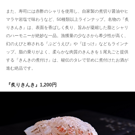
また、寿司には赤酢のシャリを使用し、自家製の煮切り醤油やヒ
マラヤ岩塩で味わうなど、50種類以上ラインナップ。名物の『炙
りきんき』は、表面を香ばしく炙り、旨みが凝縮した脂とシャリ
のハーモニーが絶妙な一品。漁獲量の少なさから希少性が高く、
幻のえびと称される『ぶどうえび』や『ほっけ』などもラインナ
ップ。脂の乗りがよく、柔らかな肉質のきんきを１尾丸ごと提供
する『きんきの煮付け』は、秘伝のタレで甘めに煮付けたお酒が
進む絶品です。
『炙りきんき』1,200円