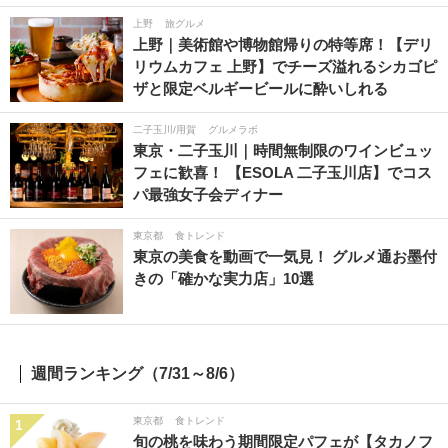
上野
旅グルメ
上野｜美術館や博物館帰りの特等席！【デリ
リウムカフェ 上野】でチーズ溢れるシカゴピ
ザと限定ベルギービールに酔いしれる
二子玉川/用賀
グルメラボ
東京・二子玉川｜時間無制限のワインビュッ
フェに歓喜！ 【ESOLA 二子玉川店】でコス
パ最強女子会ディナー
東京都
食トレンド
東京の美食を動画で一気見！ グルメ通お墨付
きの「確かな実力店」10選
週間ランキング（7/31～8/6）
東京都
食トレンド
1
旬の桃を味わう期間限定パフェが【タカノフ