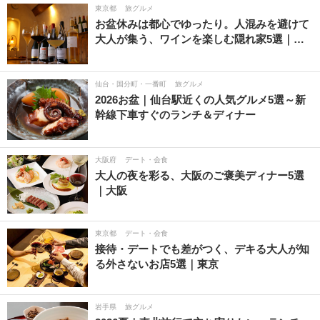
東京都
旅グルメ
お盆休みは都心でゆったり。人混みを避けて
大人が集う、ワインを楽しむ隠れ家5選｜…
仙台・国分町・一番町
旅グルメ
2026お盆｜仙台駅近くの人気グルメ5選～新
幹線下車すぐのランチ＆ディナー
大阪府
デート・会食
大人の夜を彩る、大阪のご褒美ディナー5選
｜大阪
東京都
デート・会食
接待・デートでも差がつく、デキる大人が知
る外さないお店5選｜東京
岩手県
旅グルメ