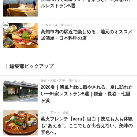
ルレストラン5選
2026.08.04
旅グルメ
高知市内の駅近で楽しめる、地元のオススメ
居酒屋・日本料理の店
編集部ピックアップ
鎌倉・大船・逗子
旅グルメ
2026夏｜海風と緑に癒やされる。夏に訪れた
い一軒家レストラン5選｜鎌倉・長谷・七里
ヶ浜
目白
デート・会食
薪火フレンチ【aeru】目白｜技法も人も体験
も“あえる”。ここでしか出合えない、美味の
景色へ。