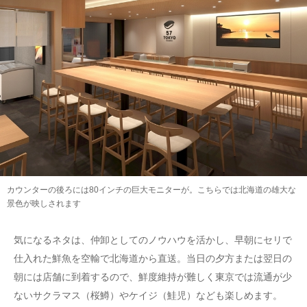
カウンターの後ろには80インチの巨大モニターが。こちらでは北海道の雄大な
景色が映しされます
気になるネタは、仲卸としてのノウハウを活かし、早朝にセリで
仕入れた鮮魚を空輸で北海道から直送。当日の夕方または翌日の
朝には店舗に到着するので、鮮度維持が難しく東京では流通が少
ないサクラマス（桜鱒）やケイジ（鮭児）なども楽しめます。