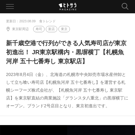
toggle
navigation
更新日：2023.08.09
食トレンド
東京駅周辺
寿司
新店
東京
新千歳空港で行列ができる人気寿司店が東京
初進出！ JR東京駅構内・黒塀横丁【札幌魚
河岸 五十七番寿し 東京駅店】
2023年8月4日（金）、北海道の札幌市中央卸売市場水産仲卸と
して立ち喰い寿司店【札幌魚河岸 五十七番寿し】を運営する札
幌シーフーズ株式会社が、【札幌魚河岸 五十七番寿し 東京駅
店】を東京駅直結の商業施設「グランスタ八重北」の黒塀横丁に
オープン。ブランド2号店目となり、東京初進出です。