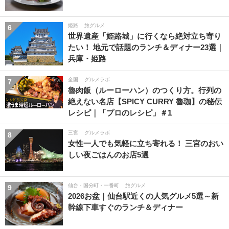
姫路
旅グルメ
6
世界遺産「姫路城」に行くなら絶対立ち寄り
たい！ 地元で話題のランチ＆ディナー23選｜
兵庫・姫路
全国
グルメラボ
7
魯肉飯（ルーローハン）のつくり方。行列の
絶えない名店【SPICY CURRY 魯珈】の秘伝
レシピ｜「プロのレシピ」＃1
三宮
グルメラボ
8
女性一人でも気軽に立ち寄れる！ 三宮のおい
しい夜ごはんのお店5選
仙台・国分町・一番町
旅グルメ
9
2026お盆｜仙台駅近くの人気グルメ5選～新
幹線下車すぐのランチ＆ディナー