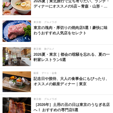
2026夏｜東北旅行で立ち寄りたい、ランチ・
ディナーにオススメの5店～青森・山形・…
東京都
グルメラボ
東京の塊肉・厚切りの焼肉店5選！豪快に味
わうおすすめ人気店をセレクト
東京都
旅グルメ
2026夏・東京｜都会の喧騒を忘れる、夏の一
軒家レストラン5選
銀座
デート・会食
記念日や接待、大人の食事会にもぴったり、
オススメの銀座ディナー｜東京
東京都
グルメラボ
［2026年］土用の丑の日は東京のうなぎ名店
へ！ おすすめの専門店5選