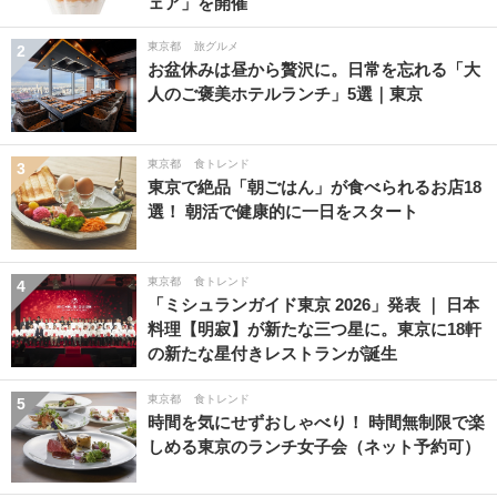
ェア」を開催
東京都
旅グルメ
2
お盆休みは昼から贅沢に。日常を忘れる「大
人のご褒美ホテルランチ」5選｜東京
東京都
食トレンド
3
東京で絶品「朝ごはん」が食べられるお店18
選！ 朝活で健康的に一日をスタート
東京都
食トレンド
4
「ミシュランガイド東京 2026」発表 ｜ 日本
料理【明寂】が新たな三つ星に。東京に18軒
の新たな星付きレストランが誕生
東京都
食トレンド
5
時間を気にせずおしゃべり！ 時間無制限で楽
しめる東京のランチ女子会（ネット予約可）