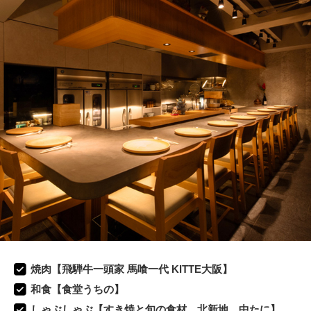
焼肉【飛騨牛一頭家 馬喰一代 KITTE大阪】
和食【食堂うちの】
しゃぶしゃぶ【すき焼と旬の食材 北新地 中たに】