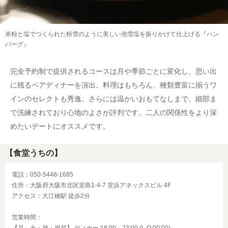
米粉と塩でつくられた粉雪のように美しい泡雪塩を振りかけて仕上げる『ハン
バーグ』
完全予約制で提供されるコースは月や季節ごとに変化し、思い出
に残るペアディナーを演出。料理はもちろん、種類豊富に揃うワ
インのセレクトも秀逸。さらには温かいおもてなしまで、細部ま
で洗練されており心地のよさが評判です。二人の関係性をより深
めたいデートにオススメです。
【食堂うちの】
電話：050-5448-1685
住所：大阪府大阪市北区堂島1-4-7 堂浜アネックスビル 4F
アクセス：大江橋駅 徒歩2分
営業時間：
【月～土・祝・祝前】 ディナー 18:00～23:00 (L.O.00:00)