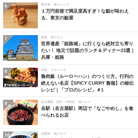
東京都
食トレンド
6
１万円前後で満足度高すぎ！な鮨が味わえ
る、東京の鮨屋
姫路
旅グルメ
7
世界遺産「姫路城」に行くなら絶対立ち寄り
たい！ 地元で話題のランチ＆ディナー23選｜
兵庫・姫路
全国
グルメラボ
8
魯肉飯（ルーローハン）のつくり方。行列の
絶えない名店【SPICY CURRY 魯珈】の秘伝
レシピ｜「プロのレシピ」＃1
名古屋駅・西区・中村区
旅グルメ
9
名駅（名古屋駅）周辺で「なごやめし」を食
べられるお店
淡路島
旅グルメ
10