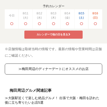
予約カレンダー
8/11
8/12
8/13
8/14
8/15
8/16
今日
(火)
(水)
(木)
(金)
(土)
(日)
カレンダーで他の日を見る
※店舗情報は取材当時の情報です。最新の情報や営業時間は店舗
にご確認ください。
≫梅田周辺のディナーデートにオススメのお店
梅田周辺グルメ関連記事
≫大阪駅近くで楽しむ絶品グルメ！ 出張で大阪・梅田を訪れた
後に立ち寄りたいお店5選