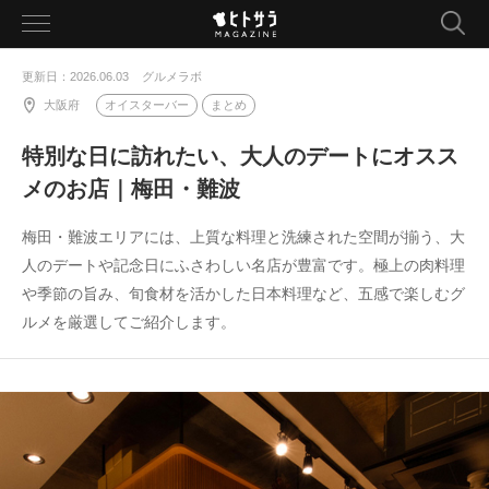
toggle
navigation
更新日：2026.06.03
グルメラボ
大阪府
オイスターバー
まとめ
特別な日に訪れたい、大人のデートにオスス
メのお店｜梅田・難波
梅田・難波エリアには、上質な料理と洗練された空間が揃う、大
人のデートや記念日にふさわしい名店が豊富です。極上の肉料理
や季節の旨み、旬食材を活かした日本料理など、五感で楽しむグ
ルメを厳選してご紹介します。