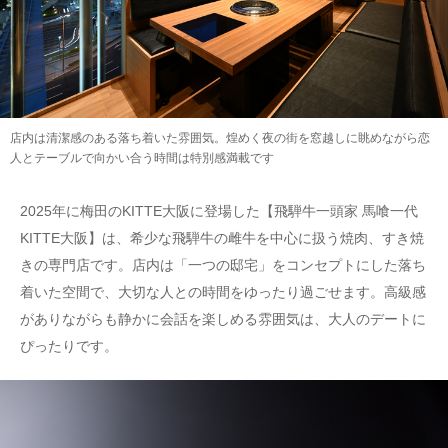
店内は清潔感のある落ち着いた雰囲気。煌めく夜の街を窓越しに眺めながら恋
人とテーブルで向かい合う時間は特別感満載です
2025年に梅田のKITTE大阪に登場した【飛騨牛一頭家 馬喰一代
KITTE大阪】は、希少な飛騨牛の雌牛を中心に扱う焼肉、すき焼
きの専門店です。店内は「一つの邸宅」をコンセプトにした落ち
着いた空間で、大切な人との時間をゆったり過ごせます。高級感
がありながらも静かに会話を楽しめる雰囲気は、大人のデートに
ぴったりです。