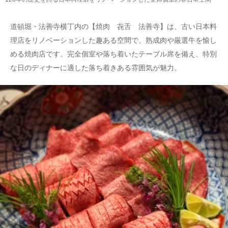
道頓堀・法善寺横丁内の【焼肉 㐂舌 法善寺】は、古い日本料
理店をリノベーションした趣ある空間で、熟成肉や厳選牛を愉し
める焼肉店です。完全個室や落ち着いたテーブル席を備え、特別
な日のディナーに適した落ち着きある雰囲気が魅力。