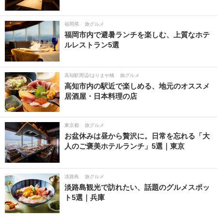
福岡県
旅グルメ
福岡市内で避暑ランチを楽しむ、上質なホテ
ルレストラン5選
高知駅周辺/はりまや橋
旅グルメ
高知市内の駅近で楽しめる、地元のオススメ
居酒屋・日本料理の店
東京都
旅グルメ
お盆休みは昼から贅沢に。日常を忘れる「大
人のご褒美ホテルランチ」5選｜東京
淡路島
旅グルメ
淡路島観光で訪れたい、話題のグルメスポッ
ト5選｜兵庫