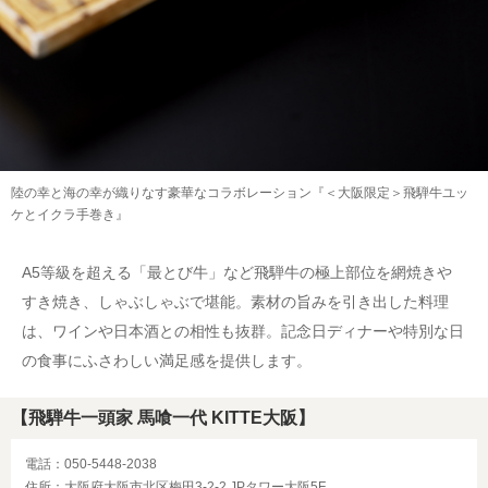
陸の幸と海の幸が織りなす豪華なコラボレーション『＜大阪限定＞飛騨牛ユッ
ケとイクラ手巻き』
A5等級を超える「最とび牛」など飛騨牛の極上部位を網焼きや
すき焼き、しゃぶしゃぶで堪能。素材の旨みを引き出した料理
は、ワインや日本酒との相性も抜群。記念日ディナーや特別な日
の食事にふさわしい満足感を提供します。
【飛騨牛一頭家 馬喰一代 KITTE大阪】
電話：050-5448-2038
住所：大阪府大阪市北区梅田3-2-2 JPタワー大阪5F