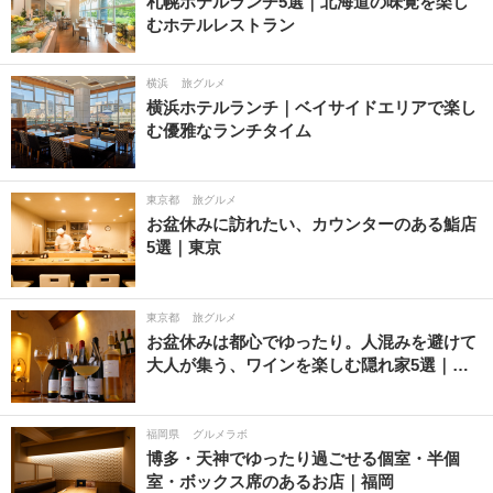
札幌ホテルランチ5選｜北海道の味覚を楽し
むホテルレストラン
横浜
旅グルメ
横浜ホテルランチ｜ベイサイドエリアで楽し
む優雅なランチタイム
東京都
旅グルメ
お盆休みに訪れたい、カウンターのある鮨店
5選｜東京
東京都
旅グルメ
お盆休みは都心でゆったり。人混みを避けて
大人が集う、ワインを楽しむ隠れ家5選｜…
福岡県
グルメラボ
博多・天神でゆったり過ごせる個室・半個
室・ボックス席のあるお店｜福岡