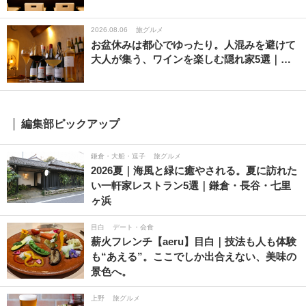
2026.08.06
旅グルメ
お盆休みは都心でゆったり。人混みを避けて
大人が集う、ワインを楽しむ隠れ家5選｜…
編集部ピックアップ
鎌倉・大船・逗子
旅グルメ
2026夏｜海風と緑に癒やされる。夏に訪れた
い一軒家レストラン5選｜鎌倉・長谷・七里
ヶ浜
目白
デート・会食
薪火フレンチ【aeru】目白｜技法も人も体験
も“あえる”。ここでしか出合えない、美味の
景色へ。
上野
旅グルメ