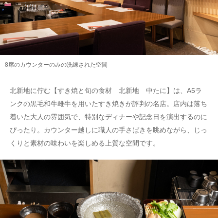
8席のカウンターのみの洗練された空間
北新地に佇む【すき焼と旬の食材 北新地 中たに】は、A5ラ
ンクの黒毛和牛雌牛を用いたすき焼きが評判の名店。店内は落ち
着いた大人の雰囲気で、特別なディナーや記念日を演出するのに
ぴったり。カウンター越しに職人の手さばきを眺めながら、じっ
くりと素材の味わいを楽しめる上質な空間です。