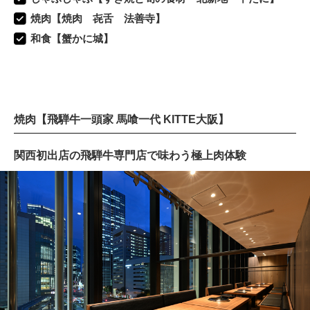
焼肉【焼肉 㐂舌 法善寺】
和食【蟹かに城】
焼肉【飛騨牛一頭家 馬喰一代 KITTE大阪】
関西初出店の飛騨牛専門店で味わう極上肉体験