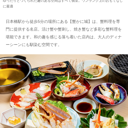
ゆったりとつくられた趣のある空間はすべて個室。ワンランク上のおもてなし
に最適
日本橋駅から徒歩5分の場所にある【蟹かに城】は、蟹料理を専
門に提供する名店。活け蟹や蟹刺し、焼き蟹など多彩な蟹料理を
堪能できます。和の趣を感じる落ち着いた店内は、大人のディナ
ーシーンにも馴染む空間です。