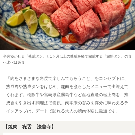
半月寝かせる『熟成タン』と1ヶ月以上の熟成を経て完成する『完熟タン』の食
べ比べは必食
「肉をさまざまな角度で楽しんでもらうこと」をコンセプトに、
熟成肉や熟成タンをはじめ、趣向を凝らしたメニューで出迎えて
くれます。松阪牛や宮崎県産霧島牛など産地直送の極上肉を、熟
成香を引き出す調理法で提供。肉本来の旨みを存分に味わえるラ
インアップは、デートで訪れる大人の焼肉体験に最適です。
【焼肉 㐂舌 法善寺】