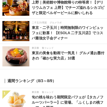
上野｜美術館や博物館帰りの特等席！【デリ
リウムカフェ 上野】でチーズ溢れるシカゴピ
ザと限定ベルギービールに酔いしれる
二子玉川/用賀
グルメラボ
東京・二子玉川｜時間無制限のワインビュッ
フェに歓喜！ 【ESOLA 二子玉川店】でコス
パ最強女子会ディナー
東京都
食トレンド
東京の美食を動画で一気見！ グルメ通お墨付
きの「確かな実力店」10選
週間ランキング（8/3～8/9）
東京都
食トレンド
1
旬の桃を味わう期間限定パフェが【タカノフ
ルーツパーラー】に登場。「ふくしまの桃フ