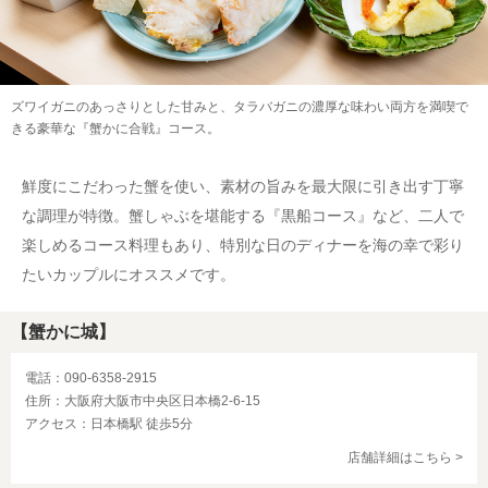
ズワイガニのあっさりとした甘みと、タラバガニの濃厚な味わい両方を満喫で
きる豪華な『蟹かに合戦』コース。
鮮度にこだわった蟹を使い、素材の旨みを最大限に引き出す丁寧
な調理が特徴。蟹しゃぶを堪能する『黒船コース』など、二人で
楽しめるコース料理もあり、特別な日のディナーを海の幸で彩り
たいカップルにオススメです。
【蟹かに城】
電話：090-6358-2915
住所：大阪府大阪市中央区日本橋2-6-15
アクセス：日本橋駅 徒歩5分
店舗詳細はこちら >