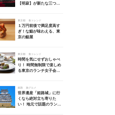
【明寂】が新たな三つ…
東京都
食トレンド
１万円前後で満足度高す
ぎ！な鮨が味わえる、東
京の鮨屋
東京都
食トレンド
時間を気にせずおしゃべ
り！ 時間無制限で楽しめ
る東京のランチ女子会…
姫路
旅グルメ
世界遺産「姫路城」に行
くなら絶対立ち寄りた
い！ 地元で話題のラン…