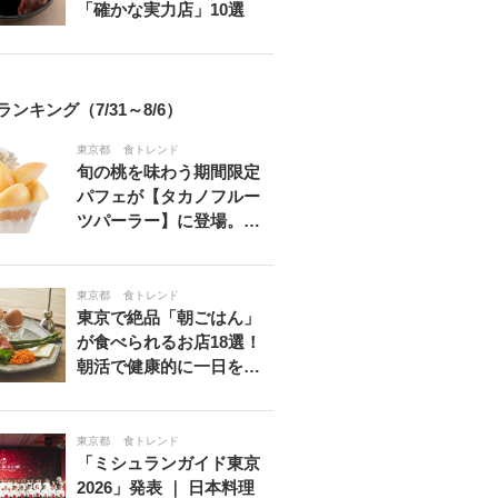
「確かな実力店」10選
ランキング（7/31～8/6）
東京都
食トレンド
旬の桃を味わう期間限定
パフェが【タカノフルー
ツパーラー】に登場。…
東京都
食トレンド
東京で絶品「朝ごはん」
が食べられるお店18選！
朝活で健康的に一日を…
東京都
食トレンド
「ミシュランガイド東京
2026」発表 ｜ 日本料理