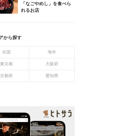
「なごやめし」を食べら
れるお店
アから探す
全国
海外
東京都
大阪府
京都府
愛知県