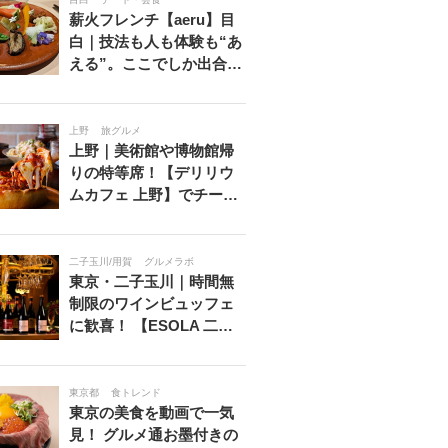
薪火フレンチ【aeru】目
白｜技法も人も体験も“あ
える”。ここでしか出合…
上野
旅グルメ
上野｜美術館や博物館帰
りの特等席！【デリリウ
ムカフェ 上野】でチー…
二子玉川/用賀
グルメラボ
東京・二子玉川｜時間無
制限のワインビュッフェ
に歓喜！ 【ESOLA 二…
東京都
食トレンド
東京の美食を動画で一気
見！ グルメ通お墨付きの