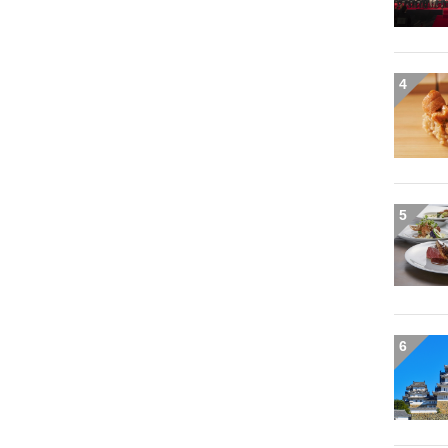
ING
野外フェス
火鍋
アウトドア
Go To Eat
膳カレー
プレゼント
4
5
6