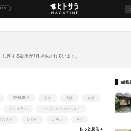
RSS
」に関する記事が1件掲載されています。
編集
PREMIUM
東京
大阪
名店
ミシュラン
トップシェフのオススメ
PR
オススメ
レシピ
ホテル
もっと見る＋
Asia's 50 best restaurants
レストラン