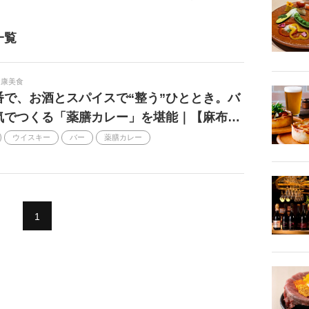
期間限定
カウンター
サステナブル
一覧
s
銀座
旬味
ビストロ
ン
B級グルメ
鎌倉
健康美食
番で、お酒とスパイスで“整う”ひととき。バ
2025
トップシェフ
いい感じの店
気でつくる「薬膳カレー」を堪能｜【麻布…
ヘルシーフード
国産グルメ
札幌
ウイスキー
バー
薬膳カレー
レシピ
仙台
新宿
クラフトビール
2022
マン部
イノベーティブ
2021
り寄せ
ナチュラルワイン
1
映画
おしゃれ
ダイエット
歴史
2023
深夜
チョコレート
朝活
横丁
カトラリー
けの店
オトナの行きつけ
ごはん