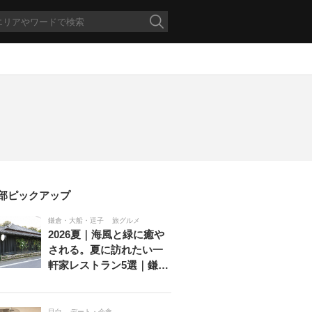
部ピックアップ
鎌倉・大船・逗子
旅グルメ
2026夏｜海風と緑に癒や
される。夏に訪れたい一
軒家レストラン5選｜鎌…
目白
デート・会食