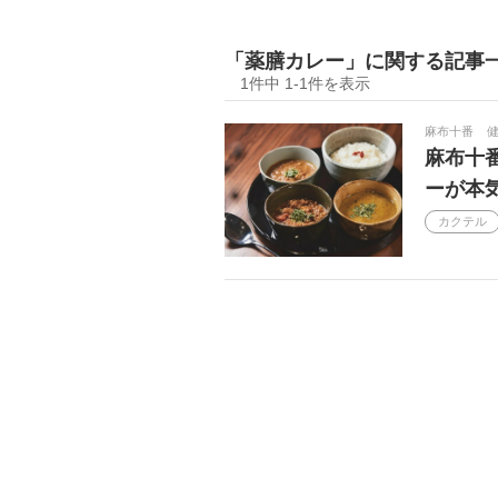
手土産
ヒトサラSpecial
「薬膳カレー」に関する記事
Men's Preciou
神戸
食事
1件中 1-1件を表示
2024
テイクアウト
ワイ
麻布十番
麻布十
シェフズ・テーブル
福岡
ーが本
北陸の名店
ガストロノミー
カクテル
ペアリング
動画
プロの
ジビエ
ブッフェ
Bグル
おうちゴハン
金沢
お取
土鍋ごはん
外さない店
カルチャー
カウンター
シェフのヨコガオ
インスタ映え
おひとりさま女子
有名人行きつ