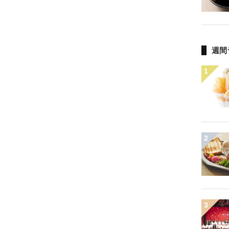
2020
酒場
ゴールデン街
ジビエ
ィーガン
有名人の手土産
週間
ハワイ
古民家
バレンタインチョコ
1
イトデー
世界のベストレストラン50
花火大会
軽井沢
韓国
2026
フードロス
おみやげ
台湾
フィリピン
2
yumch
品川
母の日
クス
セレブ
ブランド
映え弁
The World’s 50 Best Restaurants
ン
Reborn-Art Festival
3
岐阜
調味料
リンピック
グランピング
デリバリー