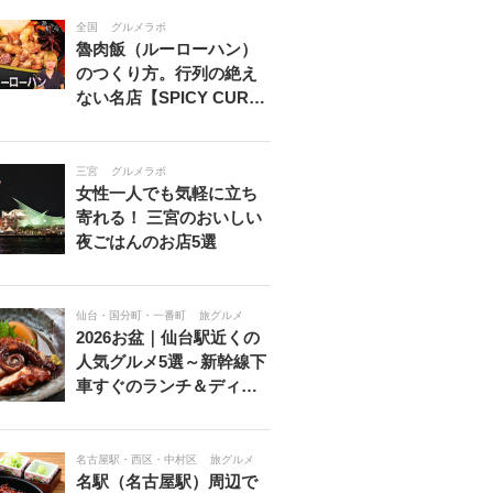
全国
グルメラボ
魯肉飯（ルーローハン）
のつくり方。行列の絶え
ない名店【SPICY CUR…
三宮
グルメラボ
女性一人でも気軽に立ち
寄れる！ 三宮のおいしい
夜ごはんのお店5選
仙台・国分町・一番町
旅グルメ
2026お盆｜仙台駅近くの
人気グルメ5選～新幹線下
車すぐのランチ＆ディ…
名古屋駅・西区・中村区
旅グルメ
名駅（名古屋駅）周辺で