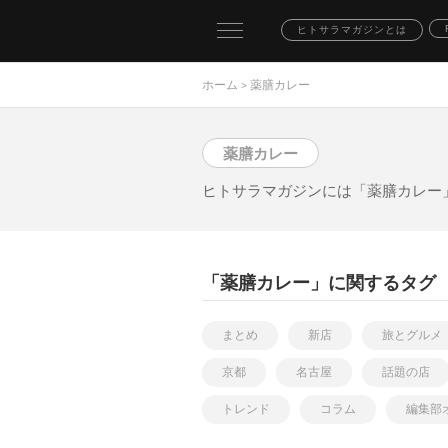
toggle
ヒトサラマガジンとは
navigation
ホーム
薬膳カレー
>
薬膳カレー
ヒトサラマガジンには「薬膳カレー
「薬膳カレー」に関するタグ
まとめ
新店
旅とグルメ
京都
名古屋
話題の店
トレンド
コラム
編集部
イベント
インタビュー