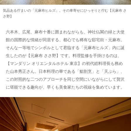
気品ある佇まいの「元麻布ヒルズ」。その車寄せにひっそりと佇む【元麻布 さ
さ野】
六本木、広尾、麻布十番に囲まれながらも、神社仏閣の緑と大使
館の国際的な情緒が同居する、都心でも稀有な邸宅街・元麻布。
そんな一等地でシンボルとして君臨する「元麻布ヒルズ」内に誕
生したのが【元麻布 ささ野】です。料理監修を手掛けるのは、
【マンダリン オリエンタルホテル 東京】の初代総料理長も務め
た山本秀正さん。日本料理の華である「鮨割烹」と「天ぷら」、
この対照的な二つのアプローチを同じ空間にいながらにして贅沢
に堪能できる趣向が、早くも美食家たちの視線を集めています。