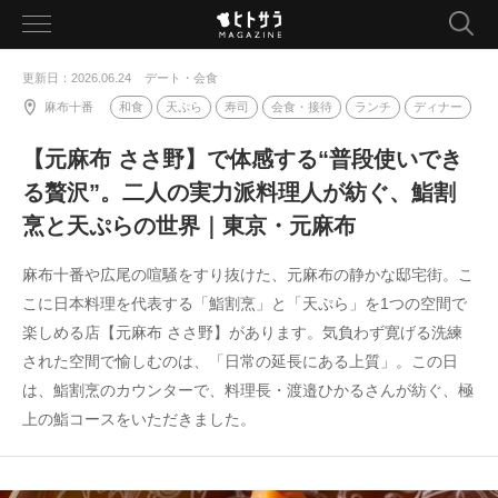
toggle
navigation
更新日：2026.06.24
デート・会食
麻布十番
和食
天ぷら
寿司
会食・接待
ランチ
ディナー
【元麻布 ささ野】で体感する“普段使いでき
る贅沢”。二人の実力派料理人が紡ぐ、鮨割
烹と天ぷらの世界｜東京・元麻布
麻布十番や広尾の喧騒をすり抜けた、元麻布の静かな邸宅街。こ
こに日本料理を代表する「鮨割烹」と「天ぷら」を1つの空間で
楽しめる店【元麻布 ささ野】があります。気負わず寛げる洗練
された空間で愉しむのは、「日常の延長にある上質」。この日
は、鮨割烹のカウンターで、料理長・渡邉ひかるさんが紡ぐ、極
上の鮨コースをいただきました。