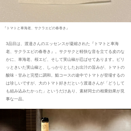
『トマトと車海老、サクラエビの春巻き』
3品目は、渡邉さんのエッセンスが凝縮された『トマトと車海
老、サクラエビの春巻き』。サクサクと軽快な音を立てる皮のな
かに、車海老、桜エビ、そして実山椒が忍ばせてあります。ピリ
ッときいた実山椒と、しっかりとしたお出汁の旨みが、トマトの
酸味・甘みと完璧に調和。鮨コースの途中でトマトが登場するの
は珍しいですが、大のトマト好きだという渡邉さんが「どうして
も組み込みたかった」というだけあり、素材同士の相乗効果が見
事な一品。