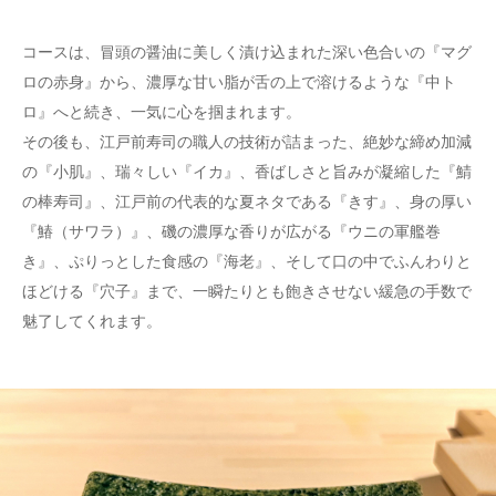
コースは、冒頭の醤油に美しく漬け込まれた深い色合いの『マグ
ロの赤身』から、濃厚な甘い脂が舌の上で溶けるような『中ト
ロ』へと続き、一気に心を掴まれます。
その後も、江戸前寿司の職人の技術が詰まった、絶妙な締め加減
の『小肌』、瑞々しい『イカ』、香ばしさと旨みが凝縮した『鯖
の棒寿司』、江戸前の代表的な夏ネタである『きす』、身の厚い
『鰆（サワラ）』、磯の濃厚な香りが広がる『ウニの軍艦巻
き』、ぷりっとした食感の『海老』、そして口の中でふんわりと
ほどける『穴子』まで、一瞬たりとも飽きさせない緩急の手数で
魅了してくれます。