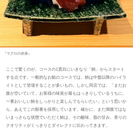
『マグロの赤身』
ここで驚くのが、コースの1貫目にいきなり「鮪」からスタート
する点です。一般的なお鮨のコースでは、鮪は中盤以降のハイラ
イトとして登場することが多いもの。しかし同店では、「まだお
腹が空いていて、お客様の味覚が最もはっきりしているうちに、
一番おいしい鮪をしっかりと楽しんでもらいたい」という思いか
ら、あえてこの順番を採用しています。確かに、まだ満腹ではな
いまっさらな状態でいただく鮪は、その酸味、脂の甘み、香りの
クオリティがくっきりとダイレクトに伝わってきます。