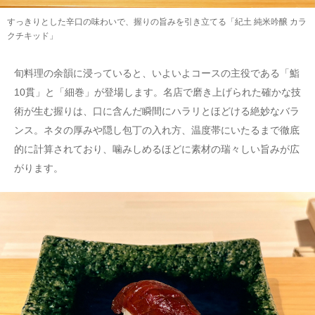
すっきりとした辛口の味わいで、握りの旨みを引き立てる「紀土 純米吟醸 カラ
クチキッド」
旬料理の余韻に浸っていると、いよいよコースの主役である「鮨
10貫」と「細巻」が登場します。名店で磨き上げられた確かな技
術が生む握りは、口に含んだ瞬間にハラリとほどける絶妙なバラ
ンス。ネタの厚みや隠し包丁の入れ方、温度帯にいたるまで徹底
的に計算されており、噛みしめるほどに素材の瑞々しい旨みが広
がります。