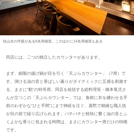
枯山水の坪庭がある6名用個室。このほかに14名用個室もある
同店には、二つの独立したカウンターがあります。
まず、銅製の揚げ鍋が目を引く「天ぷらカウンター」（7席）で
す。弾ける油の音と香ばしい薫りがダイナミックに五感を刺激す
る、まさに“動”の特等席。同店を統括する総料理長・橋本竜児さ
んが立つこの「天ぷらカウンター」では、食材に衣を纏わせる手
前のわずかな“ひと手間”にまで神経を注ぐ、寡黙で精緻な職人技
が目の前で繰り広げられます。パチパチと軽快に響く油の音とふ
くよかな香りに包まれる時間は、まさにカウンター席だけの特権
です。