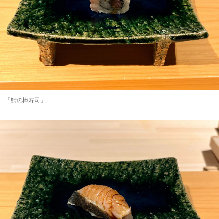
『鯖の棒寿司』