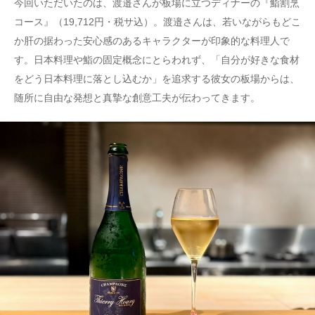
今回いただいたのは、渡邉さんが板場に立つディナーの『鮨割烹
コース』（19,712円・税サ込）。渡邉さんは、若いながらもどこ
か肝の据わった安心感のあるキャラクターが印象的な料理人で
す。日本料理や鮨の固定概念にとらわれず、「自分が好きな食材
をどう日本料理に落とし込むか」を追求する彼女の板場からは、
随所に自由な発想と真摯な創意工夫が伝わってきます。