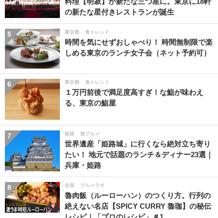
料理【明寂】が新たな三つ星に。東京に18軒
の新たな星付きレストランが誕生
東京都
食トレンド
5
時間を気にせずおしゃべり！ 時間無制限で楽
しめる東京のランチ女子会（ネット予約可）
東京都
食トレンド
6
１万円前後で満足度高すぎ！な鮨が味わえ
る、東京の鮨屋
姫路
旅グルメ
7
世界遺産「姫路城」に行くなら絶対立ち寄り
たい！ 地元で話題のランチ＆ディナー23選｜
兵庫・姫路
全国
グルメラボ
8
魯肉飯（ルーローハン）のつくり方。行列の
絶えない名店【SPICY CURRY 魯珈】の秘伝
レシピ｜「プロのレシピ」＃1