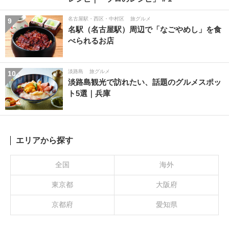
名古屋駅・西区・中村区
旅グルメ
9
名駅（名古屋駅）周辺で「なごやめし」を食
べられるお店
淡路島
旅グルメ
10
淡路島観光で訪れたい、話題のグルメスポッ
ト5選｜兵庫
エリアから探す
全国
海外
東京都
大阪府
京都府
愛知県