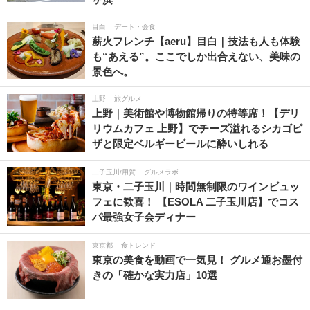
目白
デート・会食
薪火フレンチ【aeru】目白｜技法も人も体験
も“あえる”。ここでしか出合えない、美味の
景色へ。
上野
旅グルメ
上野｜美術館や博物館帰りの特等席！【デリ
リウムカフェ 上野】でチーズ溢れるシカゴピ
ザと限定ベルギービールに酔いしれる
二子玉川/用賀
グルメラボ
東京・二子玉川｜時間無制限のワインビュッ
フェに歓喜！ 【ESOLA 二子玉川店】でコス
パ最強女子会ディナー
東京都
食トレンド
東京の美食を動画で一気見！ グルメ通お墨付
きの「確かな実力店」10選