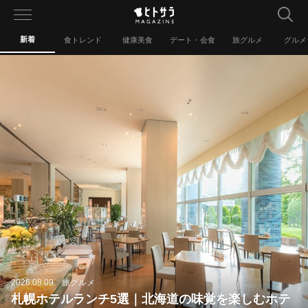
toggle
navigation
新着
食トレンド
健康美食
デート・会食
旅グルメ
グルメ
2026.08.09 旅グルメ
札幌ホテルランチ5選｜北海道の味覚を楽しむホテ