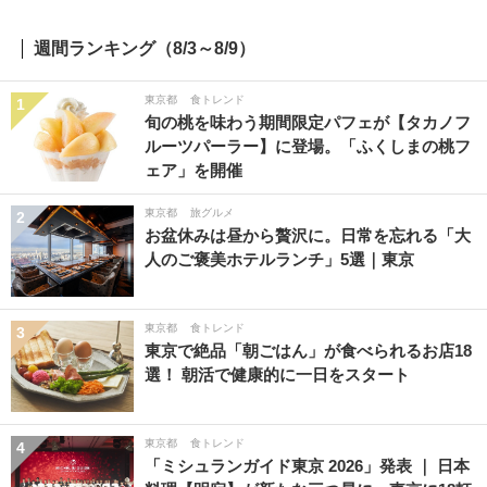
週間ランキング（8/3～8/9）
東京都
食トレンド
1
旬の桃を味わう期間限定パフェが【タカノフ
ルーツパーラー】に登場。「ふくしまの桃フ
ェア」を開催
東京都
旅グルメ
2
お盆休みは昼から贅沢に。日常を忘れる「大
人のご褒美ホテルランチ」5選｜東京
東京都
食トレンド
3
東京で絶品「朝ごはん」が食べられるお店18
選！ 朝活で健康的に一日をスタート
東京都
食トレンド
4
「ミシュランガイド東京 2026」発表 ｜ 日本