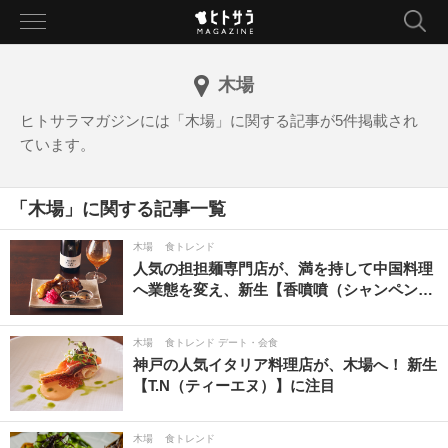
toggle
navigation
木場
ヒトサラマガジンには「木場」に関する記事が5件掲載され
ています。
「木場」に関する記事一覧
木場
食トレンド
人気の担担麺専門店が、満を持して中国料理
へ業態を変え、新生【香噴噴（シャンペン…
木場
食トレンド デート・会食
神戸の人気イタリア料理店が、木場へ！ 新生
【T.N（ティーエヌ）】に注目
木場
食トレンド