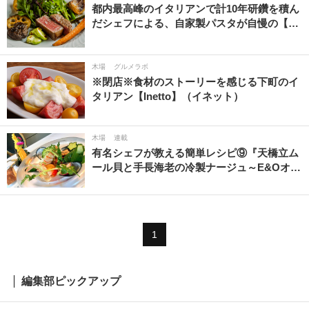
都内最高峰のイタリアンで計10年研鑽を積ん
だシェフによる、自家製パスタが自慢の【…
木場
グルメラボ
※閉店※食材のストーリーを感じる下町のイ
タリアン【Inetto】（イネット）
木場
連載
有名シェフが教える簡単レシピ⑨『天橋立ム
ール貝と手長海老の冷製ナージュ～E&Oオ…
1
編集部ピックアップ