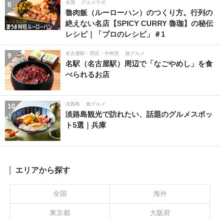
全国
グルメラボ
8
魯肉飯（ルーローハン）のつくり方。行列の
絶えない名店【SPICY CURRY 魯珈】の秘伝
レシピ｜「プロのレシピ」＃1
名古屋駅・西区・中村区
旅グルメ
9
名駅（名古屋駅）周辺で「なごやめし」を食
べられるお店
淡路島
旅グルメ
10
淡路島観光で訪れたい、話題のグルメスポッ
ト5選｜兵庫
エリアから探す
全国
海外
東京都
大阪府