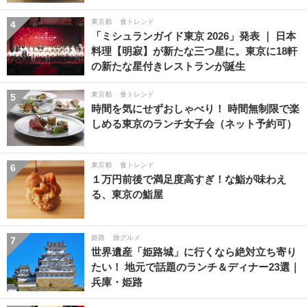
東京都
食トレンド
4
「ミシュランガイド東京 2026」発表 ｜ 日本
料理【明寂】が新たな三つ星に。東京に18軒
の新たな星付きレストランが誕生
東京都
食トレンド
5
時間を気にせずおしゃべり！ 時間無制限で楽
しめる東京のランチ女子会（ネット予約可）
東京都
食トレンド
6
１万円前後で満足度高すぎ！な鮨が味わえ
る、東京の鮨屋
姫路
旅グルメ
7
世界遺産「姫路城」に行くなら絶対立ち寄り
たい！ 地元で話題のランチ＆ディナー23選｜
兵庫・姫路