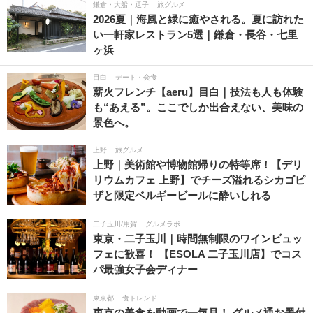
鎌倉・大船・逗子
旅グルメ
2026夏｜海風と緑に癒やされる。夏に訪れた
い一軒家レストラン5選｜鎌倉・長谷・七里
ヶ浜
目白
デート・会食
薪火フレンチ【aeru】目白｜技法も人も体験
も“あえる”。ここでしか出合えない、美味の
景色へ。
上野
旅グルメ
上野｜美術館や博物館帰りの特等席！【デリ
リウムカフェ 上野】でチーズ溢れるシカゴピ
ザと限定ベルギービールに酔いしれる
二子玉川/用賀
グルメラボ
東京・二子玉川｜時間無制限のワインビュッ
フェに歓喜！ 【ESOLA 二子玉川店】でコス
パ最強女子会ディナー
東京都
食トレンド
東京の美食を動画で一気見！ グルメ通お墨付