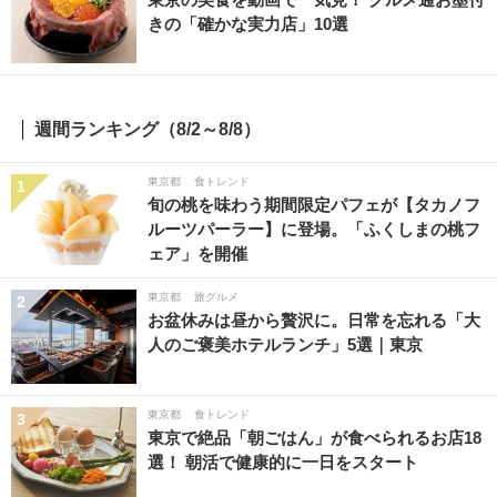
きの「確かな実力店」10選
週間ランキング（8/2～8/8）
東京都
食トレンド
1
旬の桃を味わう期間限定パフェが【タカノフ
ルーツパーラー】に登場。「ふくしまの桃フ
ェア」を開催
東京都
旅グルメ
2
お盆休みは昼から贅沢に。日常を忘れる「大
人のご褒美ホテルランチ」5選｜東京
東京都
食トレンド
3
東京で絶品「朝ごはん」が食べられるお店18
選！ 朝活で健康的に一日をスタート