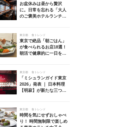
お盆休みは昼から贅沢
に。日常を忘れる「大人
のご褒美ホテルランチ…
東京都
食トレンド
東京で絶品「朝ごはん」
が食べられるお店18選！
朝活で健康的に一日を…
東京都
食トレンド
「ミシュランガイド東京
2026」発表 ｜ 日本料理
【明寂】が新たな三つ…
東京都
食トレンド
時間を気にせずおしゃべ
り！ 時間無制限で楽しめ