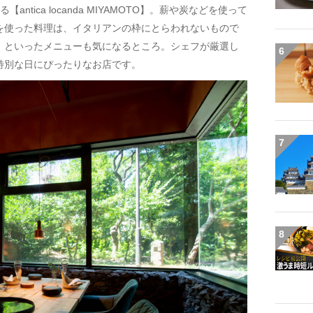
tica locanda MIYAMOTO】。薪や炭などを使って
を使った料理は、イタリアンの枠にとらわれないもので
』といったメニューも気になるところ。シェフが厳選し
6
特別な日にぴったりなお店です。
7
8