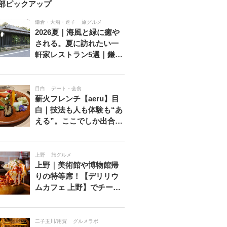
部ピックアップ
鎌倉・大船・逗子
旅グルメ
2026夏｜海風と緑に癒や
される。夏に訪れたい一
軒家レストラン5選｜鎌…
目白
デート・会食
薪火フレンチ【aeru】目
白｜技法も人も体験も“あ
える”。ここでしか出合…
上野
旅グルメ
上野｜美術館や博物館帰
りの特等席！【デリリウ
ムカフェ 上野】でチー…
二子玉川/用賀
グルメラボ