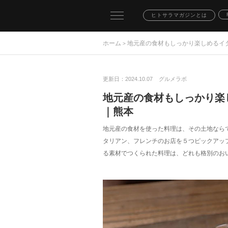
toggle
ヒトサラマガジンとは
navigation
ホーム
地元産の食材もしっかり楽しめるイ
>
更新日：2024.10.07
グルメラボ
地元産の食材もしっかり楽
｜熊本
地元産の食材を使った料理は、その土地なら
タリアン、フレンチのお店を５つピックアッ
る素材でつくられた料理は、どれも格別のお