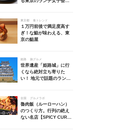
る東京のランチ女子会…
東京都
食トレンド
１万円前後で満足度高す
ぎ！な鮨が味わえる、東
京の鮨屋
姫路
旅グルメ
世界遺産「姫路城」に行
くなら絶対立ち寄りた
い！ 地元で話題のラン…
全国
グルメラボ
魯肉飯（ルーローハン）
のつくり方。行列の絶え
ない名店【SPICY CUR…