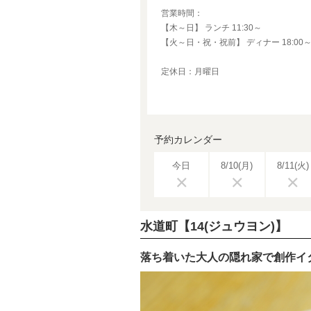
営業時間：
【木～日】 ランチ 11:30～
【火～日・祝・祝前】 ディナー 18:00～22:00
定休日：月曜日
予約カレンダー
今日
8/10
(月)
8/11
(火)
水道町【14(ジュウヨン)】
落ち着いた大人の隠れ家で創作イ