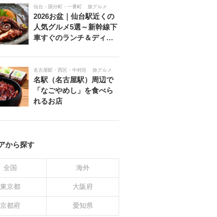
仙台・国分町・一番町
旅グルメ
2026お盆｜仙台駅近くの
人気グルメ5選～新幹線下
車すぐのランチ＆ディ…
名古屋駅・西区・中村区
旅グルメ
名駅（名古屋駅）周辺で
「なごやめし」を食べら
れるお店
アから探す
全国
海外
東京都
大阪府
京都府
愛知県