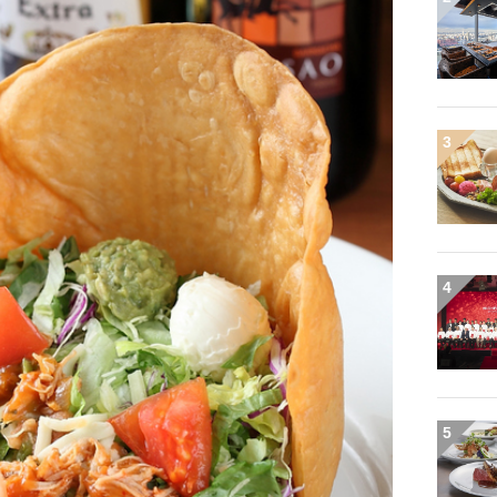
3
4
5