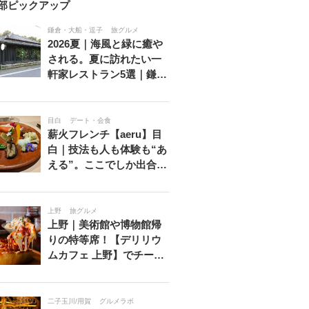
部ピックアップ
鎌倉・大船・逗子
旅グルメ
2026夏｜海風と緑に癒や
される。夏に訪れたい一
軒家レストラン5選｜鎌…
目白
デート・会食
薪火フレンチ【aeru】目
白｜技法も人も体験も“あ
える”。ここでしか出合…
上野
旅グルメ
上野｜美術館や博物館帰
りの特等席！【デリリウ
ムカフェ 上野】でチー…
二子玉川/用賀
グルメラボ