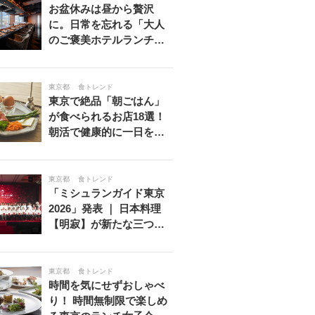
お盆休みは昼から贅沢
に。日常を忘れる「大人
のご褒美ホテルランチ…
東京都
食トレンド
東京で絶品「朝ごはん」
が食べられるお店18選！
朝活で健康的に一日を…
東京都
食トレンド
「ミシュランガイド東京
2026」発表 ｜ 日本料理
【明寂】が新たな三つ…
東京都
食トレンド
時間を気にせずおしゃべ
り！ 時間無制限で楽しめ