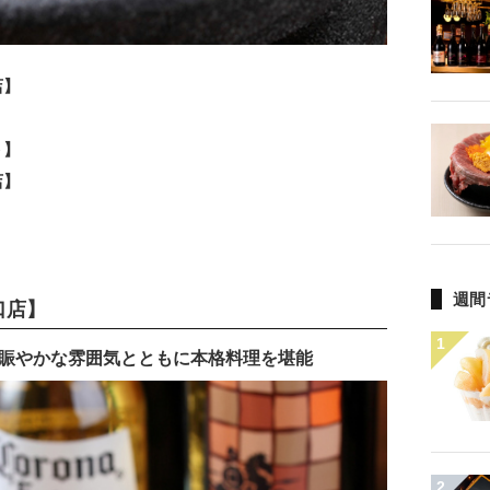
店】
ト】
店】
週間
口店】
1
、賑やかな雰囲気とともに本格料理を堪能
2