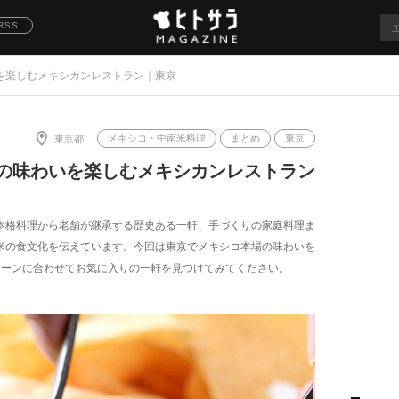
RSS
を楽しむメキシカンレストラン｜東京
メキシコ・中南米料理
まとめ
東京
東京都
の味わいを楽しむメキシカンレストラン
本格料理から老舗が継承する歴史ある一軒、手づくりの家庭料理ま
米の食文化を伝えています。今回は東京でメキシコ本場の味わいを
シーンに合わせてお気に入りの一軒を見つけてみてください。