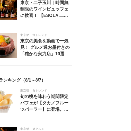
東京・二子玉川｜時間無
制限のワインビュッフェ
に歓喜！ 【ESOLA 二…
東京都
食トレンド
東京の美食を動画で一気
見！ グルメ通お墨付きの
「確かな実力店」10選
ランキング（8/1～8/7）
東京都
食トレンド
旬の桃を味わう期間限定
パフェが【タカノフルー
ツパーラー】に登場。…
東京都
旅グルメ