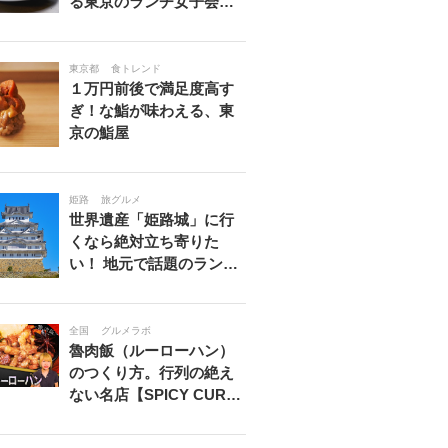
る東京のランチ女子会…
東京都
食トレンド
１万円前後で満足度高す
ぎ！な鮨が味わえる、東
京の鮨屋
姫路
旅グルメ
世界遺産「姫路城」に行
くなら絶対立ち寄りた
い！ 地元で話題のラン…
全国
グルメラボ
魯肉飯（ルーローハン）
のつくり方。行列の絶え
ない名店【SPICY CUR…