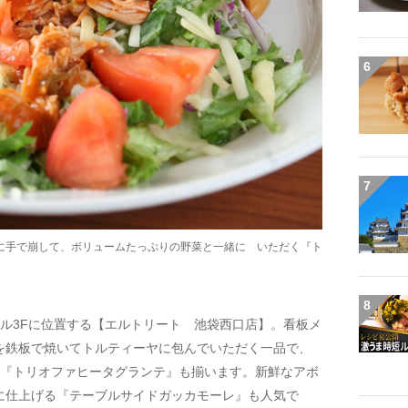
6
7
に手で崩して、ボリュームたっぷりの野菜と一緒に いただく『ト
8
ル3Fに位置する【エルトリート 池袋西口店】。看板メ
を鉄板で焼いてトルティーヤに包んでいただく一品で、
る『トリオファヒータグランテ』も揃います。新鮮なアボ
に仕上げる『テーブルサイドガッカモーレ』も人気で