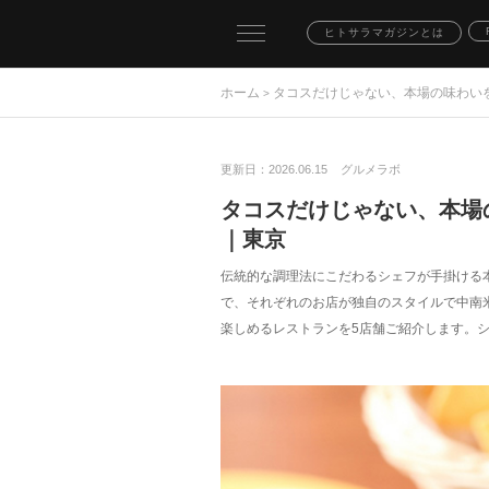
toggle
ヒトサラマガジンとは
navigation
ホーム
タコスだけじゃない、本場の味わい
>
更新日：2026.06.15
グルメラボ
タコスだけじゃない、本場
｜東京
伝統的な調理法にこだわるシェフが手掛ける
で、それぞれのお店が独自のスタイルで中南
楽しめるレストランを5店舗ご紹介します。