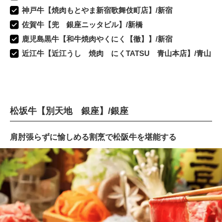
神戸牛【焼肉もとやま新宿歌舞伎町店】/新宿
佐賀牛【兜 銀座ニッタビル】/新橋
鹿児島黒牛【和牛焼肉やくにく【徹】】/新宿
近江牛【近江うし 焼肉 にくTATSU 青山本店】/青山
松坂牛【別天地 銀座】/銀座
肩肘張らずに愉しめる割烹で松阪牛を堪能する