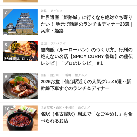
姫路
旅グルメ
7
世界遺産「姫路城」に行くなら絶対立ち寄り
たい！ 地元で話題のランチ＆ディナー23選｜
兵庫・姫路
全国
グルメラボ
8
魯肉飯（ルーローハン）のつくり方。行列の
絶えない名店【SPICY CURRY 魯珈】の秘伝
レシピ｜「プロのレシピ」＃1
仙台・国分町・一番町
旅グルメ
9
2026お盆｜仙台駅近くの人気グルメ5選～新
幹線下車すぐのランチ＆ディナー
名古屋駅・西区・中村区
旅グルメ
10
名駅（名古屋駅）周辺で「なごやめし」を食
べられるお店