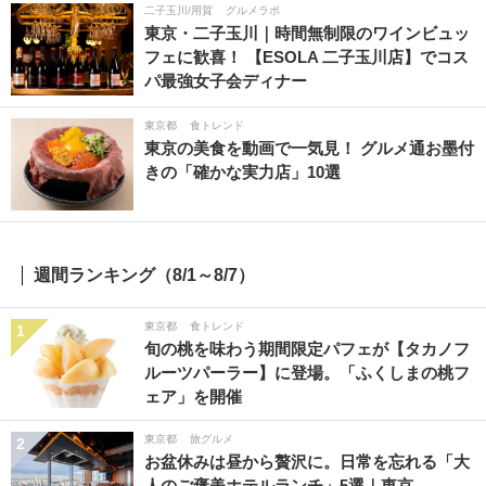
二子玉川/用賀
グルメラボ
東京・二子玉川｜時間無制限のワインビュッ
フェに歓喜！ 【ESOLA 二子玉川店】でコス
パ最強女子会ディナー
東京都
食トレンド
東京の美食を動画で一気見！ グルメ通お墨付
きの「確かな実力店」10選
週間ランキング（8/1～8/7）
東京都
食トレンド
1
旬の桃を味わう期間限定パフェが【タカノフ
ルーツパーラー】に登場。「ふくしまの桃フ
ェア」を開催
東京都
旅グルメ
2
お盆休みは昼から贅沢に。日常を忘れる「大
人のご褒美ホテルランチ」5選｜東京