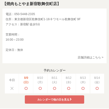
【焼肉もとやま新宿歌舞伎町店】
電話：050-5448-2335
住所：東京都新宿区歌舞伎町1-18-9 ワモール歌舞伎町 9F
アクセス：新宿駅 徒歩5分
営業時間：
16:00～23:00
定休日：無休
店舗詳細はこちら >
予約カレンダー
8/9
8/10
8/11
8/12
8/13
8/14
今日
(日)
(月)
(火)
(水)
(木)
(金)
カレンダーで他の日を見る