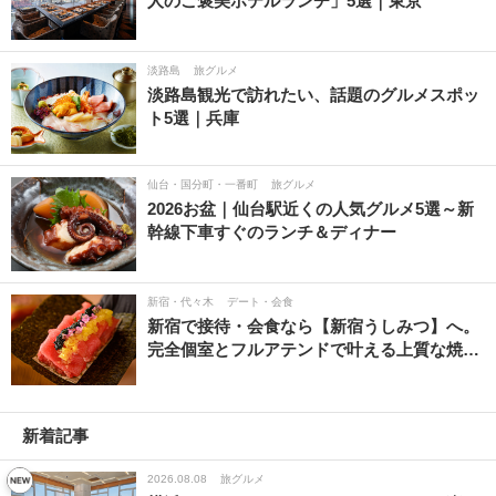
人のご褒美ホテルランチ」5選｜東京
淡路島
旅グルメ
淡路島観光で訪れたい、話題のグルメスポッ
ト5選｜兵庫
仙台・国分町・一番町
旅グルメ
2026お盆｜仙台駅近くの人気グルメ5選～新
幹線下車すぐのランチ＆ディナー
新宿・代々木
デート・会食
新宿で接待・会食なら【新宿うしみつ】へ。
完全個室とフルアテンドで叶える上質な焼…
新着記事
2026.08.08
旅グルメ