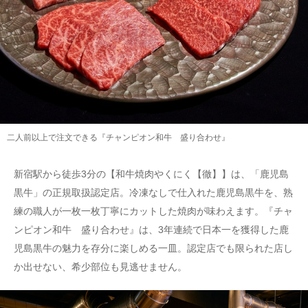
二人前以上で注文できる『チャンピオン和牛 盛り合わせ』
新宿駅から徒歩3分の【和牛焼肉やくにく【徹】】は、「鹿児島
黒牛」の正規取扱認定店。冷凍なしで仕入れた鹿児島黒牛を、熟
練の職人が一枚一枚丁寧にカットした焼肉が味わえます。『チャ
ンピオン和牛 盛り合わせ』は、3年連続で日本一を獲得した鹿
児島黒牛の魅力を存分に楽しめる一皿。認定店でも限られた店し
か出せない、希少部位も見逃せません。