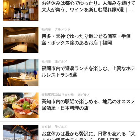
お盆休みは都心でゆったり。人混みを避けて
大人が集う、ワインを楽しむ隠れ家5選｜…
福岡県
グルメラボ
博多・天神でゆったり過ごせる個室・半個
室・ボックス席のあるお店｜福岡
福岡県
旅グルメ
福岡市内で避暑ランチを楽しむ、上質なホテ
ルレストラン5選
高知駅周辺/はりまや橋
旅グルメ
高知市内の駅近で楽しめる、地元のオススメ
居酒屋・日本料理の店
東京都
旅グルメ
お盆休みは昼から贅沢に。日常を忘れる「大