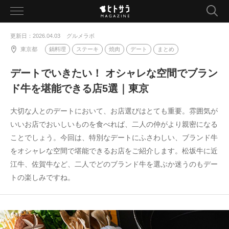
toggle
navigation
更新日：2026.04.03
グルメラボ
東京都
鍋料理
ステーキ
焼肉
デート
まとめ
デートでいきたい！ オシャレな空間でブラン
ド牛を堪能できる店5選｜東京
大切な人とのデートにおいて、お店選びはとても重要。雰囲気が
いいお店でおいしいものを食べれば、二人の仲がより親密になる
ことでしょう。今回は、特別なデートにふさわしい、ブランド牛
をオシャレな空間で堪能できるお店をご紹介します。松坂牛に近
江牛、佐賀牛など、二人でどのブランド牛を選ぶか迷うのもデー
トの楽しみですね。