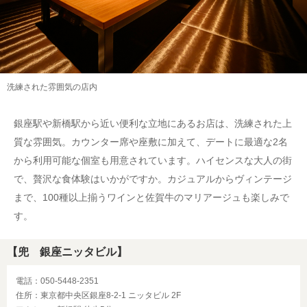
洗練された雰囲気の店内
銀座駅や新橋駅から近い便利な立地にあるお店は、洗練された上
質な雰囲気。カウンター席や座敷に加えて、デートに最適な2名
から利用可能な個室も用意されています。ハイセンスな大人の街
で、贅沢な食体験はいかがですか。カジュアルからヴィンテージ
まで、100種以上揃うワインと佐賀牛のマリアージュも楽しみで
す。
【兜 銀座ニッタビル】
電話：050-5448-2351
住所：東京都中央区銀座8-2-1 ニッタビル 2F