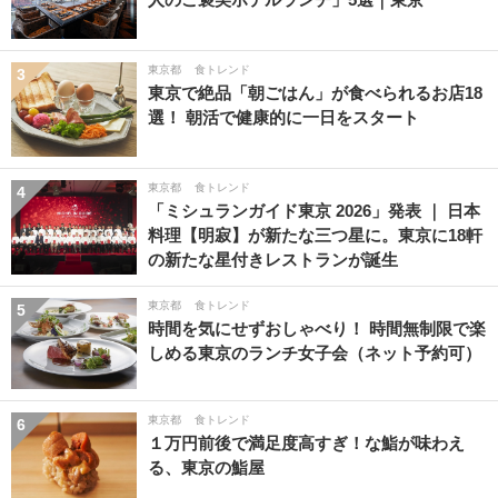
東京都
食トレンド
3
東京で絶品「朝ごはん」が食べられるお店18
選！ 朝活で健康的に一日をスタート
東京都
食トレンド
4
「ミシュランガイド東京 2026」発表 ｜ 日本
料理【明寂】が新たな三つ星に。東京に18軒
の新たな星付きレストランが誕生
東京都
食トレンド
5
時間を気にせずおしゃべり！ 時間無制限で楽
しめる東京のランチ女子会（ネット予約可）
東京都
食トレンド
6
１万円前後で満足度高すぎ！な鮨が味わえ
る、東京の鮨屋