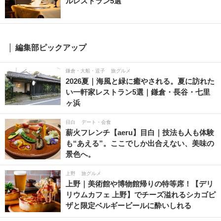
ルレストラン5選
編集部ピックアップ
鎌倉・大船・逗子
旅グルメ
2026夏｜海風と緑に癒やされる。夏に訪れた
い一軒家レストラン5選｜鎌倉・長谷・七里
ヶ浜
目白
デート・会食
薪火フレンチ【aeru】目白｜技法も人も体験
も“あえる”。ここでしか出合えない、美味の
景色へ。
上野
旅グルメ
上野｜美術館や博物館帰りの特等席！【デリ
リウムカフェ 上野】でチーズ溢れるシカゴピ
ザと限定ベルギービールに酔いしれる