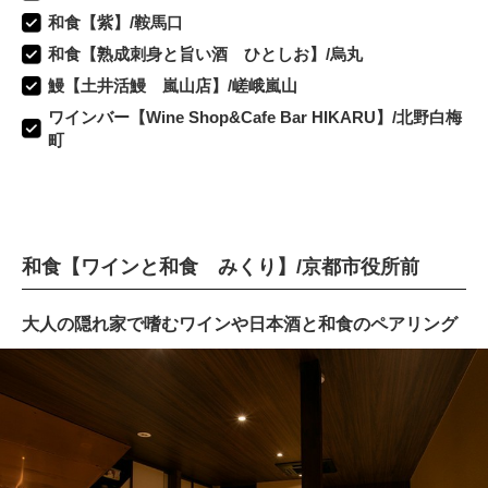
和食【紫】/鞍馬口
和食【熟成刺身と旨い酒 ひとしお】/烏丸
鰻【土井活鰻 嵐山店】/嵯峨嵐山
ワインバー【Wine Shop&Cafe Bar HIKARU】/北野白梅
町
和食【ワインと和食 みくり】/京都市役所前
大人の隠れ家で嗜むワインや日本酒と和食のペアリング