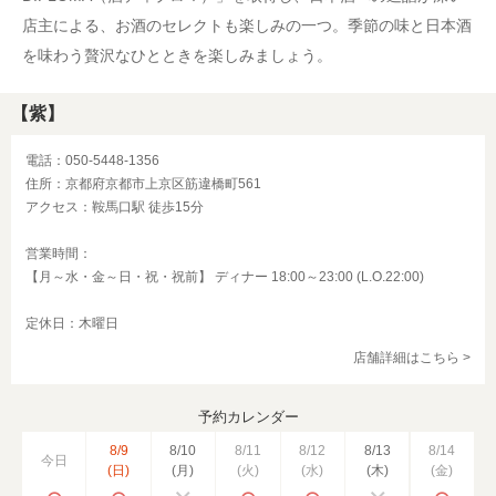
店主による、お酒のセレクトも楽しみの一つ。季節の味と日本酒
を味わう贅沢なひとときを楽しみましょう。
【紫】
電話：050-5448-1356
住所：京都府京都市上京区筋違橋町561
アクセス：鞍馬口駅 徒歩15分
営業時間：
【月～水・金～日・祝・祝前】 ディナー 18:00～23:00 (L.O.22:00)
定休日：木曜日
店舗詳細はこちら >
予約カレンダー
8/9
8/10
8/11
8/12
8/13
8/14
今日
(日)
(月)
(火)
(水)
(木)
(金)