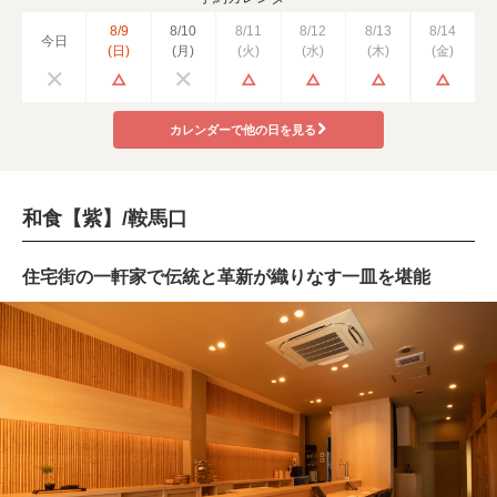
8/9
8/10
8/11
8/12
8/13
8/14
今日
(日)
(月)
(火)
(水)
(木)
(金)
カレンダーで他の日を見る
和食【紫】/鞍馬口
住宅街の一軒家で伝統と革新が織りなす一皿を堪能