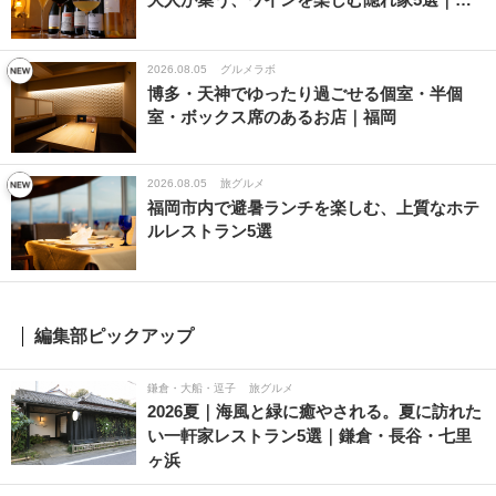
2026.08.05
グルメラボ
博多・天神でゆったり過ごせる個室・半個
室・ボックス席のあるお店｜福岡
2026.08.05
旅グルメ
福岡市内で避暑ランチを楽しむ、上質なホテ
ルレストラン5選
編集部ピックアップ
鎌倉・大船・逗子
旅グルメ
2026夏｜海風と緑に癒やされる。夏に訪れた
い一軒家レストラン5選｜鎌倉・長谷・七里
ヶ浜