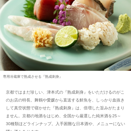
専用冷蔵庫で熟成させる『熟成刺身』
京都ではまだ珍しい、津本式の『熟成刺身』をいただけるのがこ
のお店の特長。舞鶴や愛媛から直送する鮮魚を、しっかり血抜き
して真空状態で寝かせた『熟成刺身』は、倍増した旨みがたまり
ません。京都の地酒をはじめ、全国から厳選した純米酒を25～
30種類ほどラインナップ。入手困難な日本酒や、メニューにない