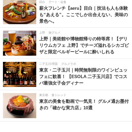
目白
デート・会食
薪火フレンチ【aeru】目白｜技法も人も体験
も“あえる”。ここでしか出合えない、美味の
景色へ。
上野
旅グルメ
上野｜美術館や博物館帰りの特等席！【デリ
リウムカフェ 上野】でチーズ溢れるシカゴピ
ザと限定ベルギービールに酔いしれる
二子玉川/用賀
グルメラボ
東京・二子玉川｜時間無制限のワインビュッ
フェに歓喜！ 【ESOLA 二子玉川店】でコス
パ最強女子会ディナー
東京都
食トレンド
東京の美食を動画で一気見！ グルメ通お墨付
きの「確かな実力店」10選