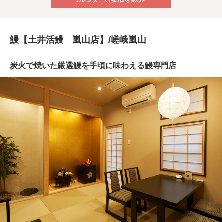
鰻【土井活鰻 嵐山店】/嵯峨嵐山
炭火で焼いた厳選鰻を手頃に味わえる鰻専門店