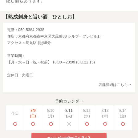
隠し酒もあります。
【熟成刺身と旨い酒 ひとしお】
電話：050-5384-2938
住所：京都府京都市中京区大黒町88 シルブープレビル1F
アクセス：烏丸駅 徒歩8分
営業時間：
【月・水～日・祝・祝前】 18:00～23:00 (L.O.22:15)
定休日：火曜日
店舗詳細はこちら >
予約カレンダー
8/9
8/10
8/11
8/12
8/13
8/14
今日
(日)
(月)
(火)
(水)
(木)
(金)
カレンダーで他の日を見る