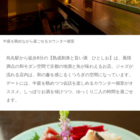
中庭を眺めながら過ごせるカウンター個室
烏丸駅から徒歩8分の【熟成刺身と旨い酒 ひとしお】は、風情
満点の和モダン空間で京都の地酒と魚が味わえるお店。ジャズが
流れる店内は、和の趣を感じるくつろぎの空間になっています。
デートには、中庭を眺めつつ会話を楽しめるカウンター個室がオ
ススメ。しっぽりお酒を傾けつつ、ゆっくり二人の時間を過ごせ
ます。