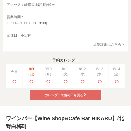
アクセス：嵯峨嵐山駅 徒歩1分
営業時間：
11:00～20:00 (L.O.19:00)
定休日：不定休
店舗詳細はこちら >
予約カレンダー
8/9
8/10
8/11
8/12
8/13
8/14
今日
(日)
(月)
(火)
(水)
(木)
(金)
カレンダーで他の日を見る
ワインバー【Wine Shop&Cafe Bar HIKARU】/北
野白梅町