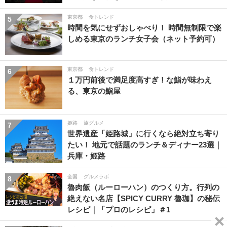
東京都
食トレンド
5
時間を気にせずおしゃべり！ 時間無制限で楽
しめる東京のランチ女子会（ネット予約可）
東京都
食トレンド
6
１万円前後で満足度高すぎ！な鮨が味わえ
る、東京の鮨屋
姫路
旅グルメ
7
世界遺産「姫路城」に行くなら絶対立ち寄り
たい！ 地元で話題のランチ＆ディナー23選｜
兵庫・姫路
全国
グルメラボ
8
魯肉飯（ルーローハン）のつくり方。行列の
絶えない名店【SPICY CURRY 魯珈】の秘伝
レシピ｜「プロのレシピ」＃1