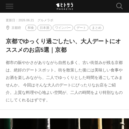
toggle
navigation
更新日：2026.06.21
グルメラボ
京都府
和食
日本酒
ワインバー
デート
まとめ
京都でゆっくり過ごしたい、大人デートにオ
ススメのお店5選｜京都
都市の賑やかさがありながら自然も多く、古い街並みが残る京都
は、絶好のデートスポット。街を散策した後には美味しい食事や
お酒を楽しみながら、二人でゆっくりとした時間を過ごしてみま
せんか。 今回はそんな大人のデートにぴったりなお店をご紹
介。上質な料理や心地よい空間が、二人の時間をより特別なもの
にしてくれるはずです。