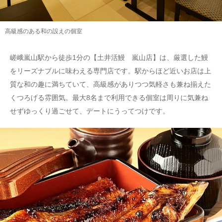
高級感のある和の設えの個室
嵯峨嵐山駅から徒歩1分の【土井活鰻 嵐山店】は、厳選した鰻
をリーズナブルに味わえる専門店です。駅からほど近いお店は上
質な和の趣に満ちていて、高級感がありつつ気軽さも兼ね揃えた
くつろげる雰囲気。最大8名まで利用できる個室は周りに気兼ね
せずゆっくり過ごせて、デートにうってつけです。