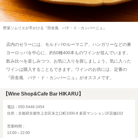
野菜ソムリエが手がける『田舎風 パテ・ド・カンパーニュ』
店内のセラーには、モルドバやルーマニア、ハンガリーなどの東
ヨーロッパを中心に、約50種400本ものワインが並んでいます。
飲み比べを楽しみつつ、お気に入りを探しましょう。気に入った
ワインは購入することもできます。ワインのお供には、定番の
『田舎風 パテ・ド・カンパーニュ』がオススメです。
【Wine Shop&Cafe Bar HIKARU】
電話：050-5448-2454
住所：京都府京都市上京区末之口町1000-8 多田マンション1F店舗102
営業時間：
13:00～22:00