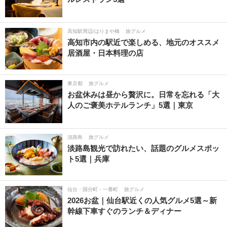
高知駅周辺/はりまや橋
旅グルメ
高知市内の駅近で楽しめる、地元のオススメ
居酒屋・日本料理の店
東京都
旅グルメ
お盆休みは昼から贅沢に。日常を忘れる「大
人のご褒美ホテルランチ」5選｜東京
淡路島
旅グルメ
淡路島観光で訪れたい、話題のグルメスポッ
ト5選｜兵庫
仙台・国分町・一番町
旅グルメ
2026お盆｜仙台駅近くの人気グルメ5選～新
幹線下車すぐのランチ＆ディナー