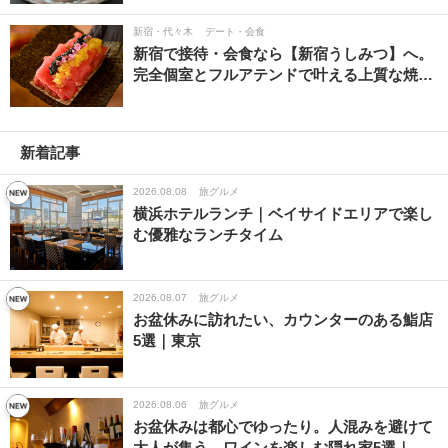
新宿・代々木
デート・会食
新宿で接待・会食なら【新宿うしみつ】へ。
完全個室とフルアテンドで叶える上質な焼…
新着記事
2026.08.08
旅グルメ
横浜ホテルランチ｜ベイサイドエリアで楽し
む優雅なランチタイム
2026.08.07
旅グルメ
お盆休みに訪れたい、カウンターのある鮨店
5選｜東京
2026.08.06
旅グルメ
お盆休みは都心でゆったり。人混みを避けて
大人が集う、ワインを楽しむ隠れ家5選｜…