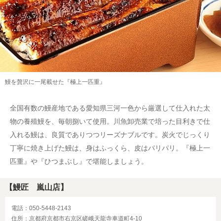
鰻を贅沢に一尾載せた『極上一匹重』
全国有数の鰻産地である愛知県三河一色から厳選して仕入れた太
物の養殖鰻を、毎朝捌いて使用。川魚卸売業で培った目利きで仕
入れる鰻は、良質でありつつリーズナブルです。炭火でじっくり
丁寧に焼き上げた鰻は、身はふっくら、皮はパリパリ。『極上一
匹重』や『ひつまぶし』で堪能しましょう。
【鰻匠 嵐山店】
電話：050-5448-2143
住所：京都府京都市右京区嵯峨天龍寺車道町4-10