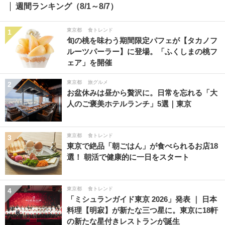
週間ランキング（8/1～8/7）
東京都
食トレンド
1
旬の桃を味わう期間限定パフェが【タカノフ
ルーツパーラー】に登場。「ふくしまの桃フ
ェア」を開催
東京都
旅グルメ
2
お盆休みは昼から贅沢に。日常を忘れる「大
人のご褒美ホテルランチ」5選｜東京
東京都
食トレンド
3
東京で絶品「朝ごはん」が食べられるお店18
選！ 朝活で健康的に一日をスタート
東京都
食トレンド
4
「ミシュランガイド東京 2026」発表 ｜ 日本
料理【明寂】が新たな三つ星に。東京に18軒
の新たな星付きレストランが誕生