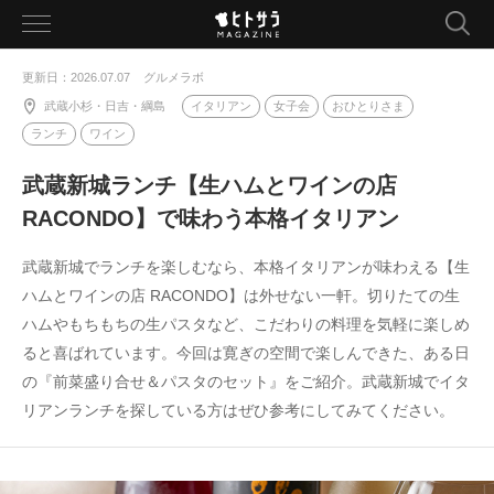
toggle
navigation
更新日：2026.07.07
グルメラボ
武蔵小杉・日吉・綱島
イタリアン
女子会
おひとりさま
ランチ
ワイン
武蔵新城ランチ【生ハムとワインの店
RACONDO】で味わう本格イタリアン
武蔵新城でランチを楽しむなら、本格イタリアンが味わえる【生
ハムとワインの店 RACONDO】は外せない一軒。切りたての生
ハムやもちもちの生パスタなど、こだわりの料理を気軽に楽しめ
ると喜ばれています。今回は寛ぎの空間で楽しんできた、ある日
の『前菜盛り合せ＆パスタのセット』をご紹介。武蔵新城でイタ
リアンランチを探している方はぜひ参考にしてみてください。