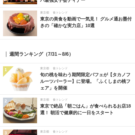
パ最強女子会ディナー
東京都
食トレンド
東京の美食を動画で一気見！ グルメ通お墨付
きの「確かな実力店」10選
週間ランキング（7/31～8/6）
東京都
食トレンド
1
旬の桃を味わう期間限定パフェが【タカノフ
ルーツパーラー】に登場。「ふくしまの桃フ
ェア」を開催
東京都
食トレンド
2
東京で絶品「朝ごはん」が食べられるお店18
選！ 朝活で健康的に一日をスタート
東京都
食トレンド
3