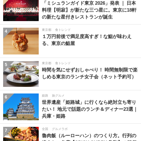
「ミシュランガイド東京 2026」発表 ｜ 日本
料理【明寂】が新たな三つ星に。東京に18軒
の新たな星付きレストランが誕生
東京都
食トレンド
4
１万円前後で満足度高すぎ！な鮨が味わえ
る、東京の鮨屋
東京都
食トレンド
5
時間を気にせずおしゃべり！ 時間無制限で楽
しめる東京のランチ女子会（ネット予約可）
姫路
旅グルメ
6
世界遺産「姫路城」に行くなら絶対立ち寄り
たい！ 地元で話題のランチ＆ディナー23選｜
兵庫・姫路
全国
グルメラボ
7
魯肉飯（ルーローハン）のつくり方。行列の