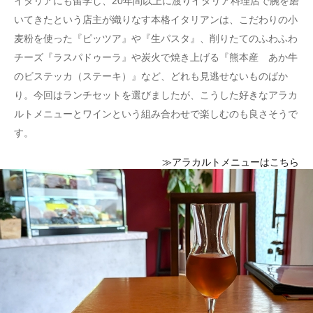
イタリアにも留学し、20年間以上に渡りイタリア料理店で腕を磨
いてきたという店主が織りなす本格イタリアンは、こだわりの小
麦粉を使った『ピッツア』や『生パスタ』、削りたてのふわふわ
チーズ『ラスパドゥーラ』や炭火で焼き上げる『熊本産 あか牛
のビステッカ（ステーキ）』など、どれも見逃せないものばか
り。今回はランチセットを選びましたが、こうした好きなアラカ
ルトメニューとワインという組み合わせで楽しむのも良さそうで
す。
≫アラカルトメニューはこちら