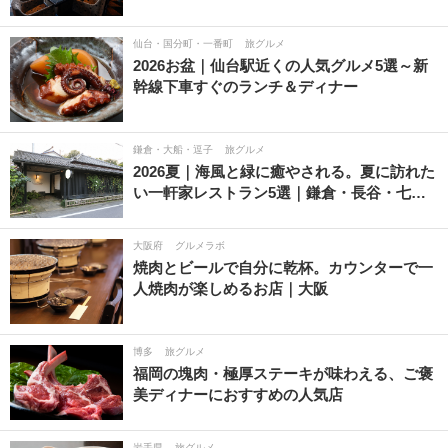
仙台・国分町・一番町
旅グルメ
2026お盆｜仙台駅近くの人気グルメ5選～新
幹線下車すぐのランチ＆ディナー
鎌倉・大船・逗子
旅グルメ
2026夏｜海風と緑に癒やされる。夏に訪れた
い一軒家レストラン5選｜鎌倉・長谷・七…
大阪府
グルメラボ
焼肉とビールで自分に乾杯。カウンターで一
人焼肉が楽しめるお店｜大阪
博多
旅グルメ
福岡の塊肉・極厚ステーキが味わえる、ご褒
美ディナーにおすすめの人気店
岩手県
旅グルメ