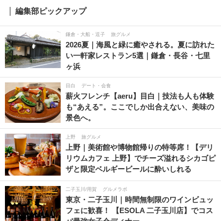
編集部ピックアップ
鎌倉・大船・逗子
旅グルメ
2026夏｜海風と緑に癒やされる。夏に訪れた
い一軒家レストラン5選｜鎌倉・長谷・七里
ヶ浜
目白
デート・会食
薪火フレンチ【aeru】目白｜技法も人も体験
も“あえる”。ここでしか出合えない、美味の
景色へ。
上野
旅グルメ
上野｜美術館や博物館帰りの特等席！【デリ
リウムカフェ 上野】でチーズ溢れるシカゴピ
ザと限定ベルギービールに酔いしれる
二子玉川/用賀
グルメラボ
東京・二子玉川｜時間無制限のワインビュッ
フェに歓喜！ 【ESOLA 二子玉川店】でコス