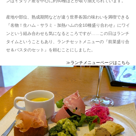
ンはイタリア産を中心に約50種ほどが取り揃えられています。
産地や部位、熟成期間などが違う世界各国の味わいを満喫できる
『名物！生ハム・サラミ・加熱ハムの全10種盛り合わせ』にワイ
ンという組み合わせも気になるところですが……この日はランチ
タイムということもあり、ランチセットメニューの『前菜盛り合
せ＆パスタのセット』を頼むことにしました。
≫ランチメニューページはこちら