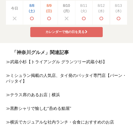
8/8
8/9
8/10
8/11
8/12
8/13
今日
(土)
(日)
(月)
(火)
(水)
(木)
カレンダーで他の日を見る
「神奈川グルメ」関連記事
≫武蔵小杉【トライアングル グランツリー武蔵小杉】
≫ミシュラン掲載の人気店、タイ発のパッタイ専門店【バーン・
パッタイ】
≫テラス席のあるお店｜横浜
≫黒酢シャリで愉しむ“呑める鮨屋”
≫横浜でカジュアルな社内ランチ・会食におすすめのお店