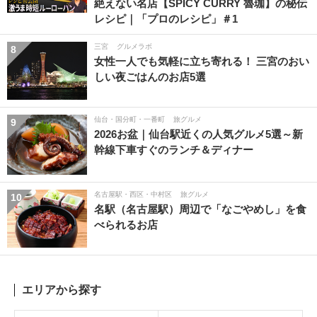
絶えない名店【SPICY CURRY 魯珈】の秘伝
レシピ｜「プロのレシピ」＃1
三宮
グルメラボ
8
女性一人でも気軽に立ち寄れる！ 三宮のおい
しい夜ごはんのお店5選
仙台・国分町・一番町
旅グルメ
9
2026お盆｜仙台駅近くの人気グルメ5選～新
幹線下車すぐのランチ＆ディナー
名古屋駅・西区・中村区
旅グルメ
10
名駅（名古屋駅）周辺で「なごやめし」を食
べられるお店
エリアから探す