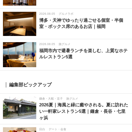
2026.08.05
グルメラボ
博多・天神でゆったり過ごせる個室・半個
室・ボックス席のあるお店｜福岡
2026.08.05
旅グルメ
福岡市内で避暑ランチを楽しむ、上質なホテ
ルレストラン5選
編集部ピックアップ
鎌倉・大船・逗子
旅グルメ
2026夏｜海風と緑に癒やされる。夏に訪れた
い一軒家レストラン5選｜鎌倉・長谷・七里
ヶ浜
目白
デート・会食