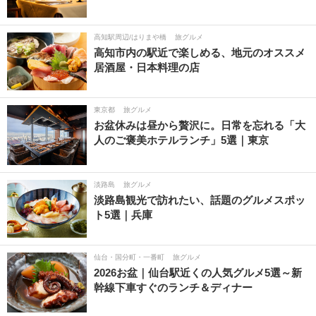
高知駅周辺/はりまや橋
旅グルメ
高知市内の駅近で楽しめる、地元のオススメ
居酒屋・日本料理の店
東京都
旅グルメ
お盆休みは昼から贅沢に。日常を忘れる「大
人のご褒美ホテルランチ」5選｜東京
淡路島
旅グルメ
淡路島観光で訪れたい、話題のグルメスポッ
ト5選｜兵庫
仙台・国分町・一番町
旅グルメ
2026お盆｜仙台駅近くの人気グルメ5選～新
幹線下車すぐのランチ＆ディナー