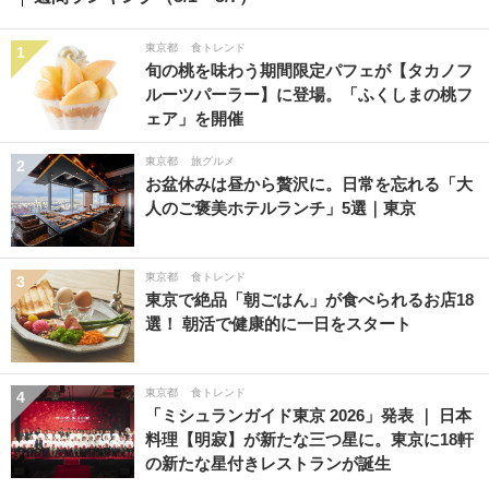
東京都
食トレンド
1
旬の桃を味わう期間限定パフェが【タカノフ
ルーツパーラー】に登場。「ふくしまの桃フ
ェア」を開催
東京都
旅グルメ
2
お盆休みは昼から贅沢に。日常を忘れる「大
人のご褒美ホテルランチ」5選｜東京
東京都
食トレンド
3
東京で絶品「朝ごはん」が食べられるお店18
選！ 朝活で健康的に一日をスタート
東京都
食トレンド
4
「ミシュランガイド東京 2026」発表 ｜ 日本
料理【明寂】が新たな三つ星に。東京に18軒
の新たな星付きレストランが誕生