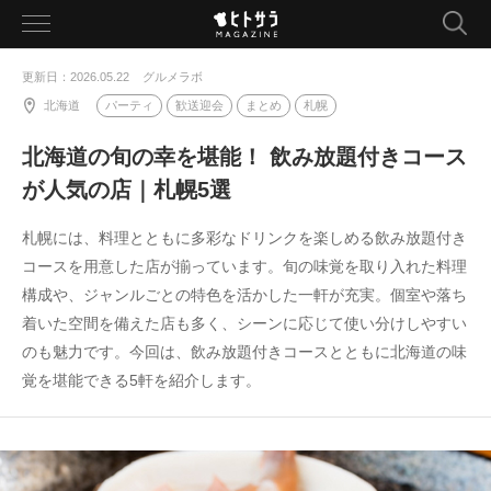
toggle
navigation
更新日：2026.05.22
グルメラボ
北海道
パーティ
歓送迎会
まとめ
札幌
北海道の旬の幸を堪能！ 飲み放題付きコース
が人気の店｜札幌5選
札幌には、料理とともに多彩なドリンクを楽しめる飲み放題付き
コースを用意した店が揃っています。旬の味覚を取り入れた料理
構成や、ジャンルごとの特色を活かした一軒が充実。個室や落ち
着いた空間を備えた店も多く、シーンに応じて使い分けしやすい
のも魅力です。今回は、飲み放題付きコースとともに北海道の味
覚を堪能できる5軒を紹介します。