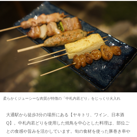
柔らかくジューシーな肉質が特徴の「中札内若どり」をじっくり火入れ
大通駅から徒歩3分の場所にある【ヤキトリ、ワイン、日本酒
Q】。中札内若どりを使用した焼鳥を中心とした料理は、部位ご
との食感や旨みを活かしています。旬の食材を使った豚巻き串や