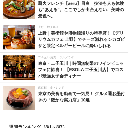
薪火フレンチ【aeru】目白｜技法も人も体験
も“あえる”。ここでしか出合えない、美味の
景色へ。
上野
旅グルメ
上野｜美術館や博物館帰りの特等席！【デリ
リウムカフェ 上野】でチーズ溢れるシカゴピ
ザと限定ベルギービールに酔いしれる
二子玉川/用賀
グルメラボ
東京・二子玉川｜時間無制限のワインビュッ
フェに歓喜！ 【ESOLA 二子玉川店】でコス
パ最強女子会ディナー
東京都
食トレンド
東京の美食を動画で一気見！ グルメ通お墨付
きの「確かな実力店」10選
週間ランキング（8/1～8/7）