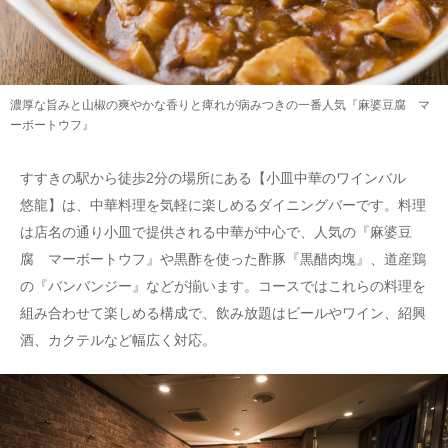
濃厚な旨みと山椒の爽やかな香りと痺れが病みつきの一番人気『麻婆豆腐 マ
ーボートウフ』
すすきの駅から徒歩2分の場所にある【小皿中華のワインバル
悠龍】は、中華料理を気軽に楽しめるダイニングバーです。料理
は店名の通り小皿で提供される中華が中心で、人気の『麻婆豆
腐 マーボートウフ』や黒酢を使った酢豚『黒醋肉塊』、道産鶏
の『バンバンジー』などが揃います。コースではこれらの料理を
組み合わせて楽しめる構成で、飲み放題はビールやワイン、紹興
酒、カクテルなど幅広く対応。