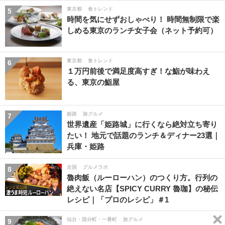
東京都
食トレンド
5
時間を気にせずおしゃべり！ 時間無制限で楽
しめる東京のランチ女子会（ネット予約可）
東京都
食トレンド
6
１万円前後で満足度高すぎ！な鮨が味わえ
る、東京の鮨屋
姫路
旅グルメ
7
世界遺産「姫路城」に行くなら絶対立ち寄り
たい！ 地元で話題のランチ＆ディナー23選｜
兵庫・姫路
全国
グルメラボ
8
魯肉飯（ルーローハン）のつくり方。行列の
絶えない名店【SPICY CURRY 魯珈】の秘伝
レシピ｜「プロのレシピ」＃1
仙台・国分町・一番町
旅グルメ
9