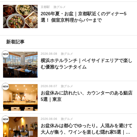
京都駅
旅グルメ
2026年夏・お盆｜京都駅近くのディナー5
選！ 個室京料理からバーまで
新着記事
2026.08.08
旅グルメ
横浜ホテルランチ｜ベイサイドエリアで楽し
む優雅なランチタイム
2026.08.07
旅グルメ
お盆休みに訪れたい、カウンターのある鮨店
5選｜東京
2026.08.06
旅グルメ
お盆休みは都心でゆったり。人混みを避けて
大人が集う、ワインを楽しむ隠れ家5選｜…