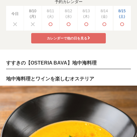
予約カレンダー
8/10
8/11
8/12
8/13
8/14
8/15
今日
(月)
(火)
(水)
(木)
(金)
(土)
カレンダーで他の日を見る
すすきの【OSTERIA BAVA】地中海料理
地中海料理とワインを楽しむオステリア