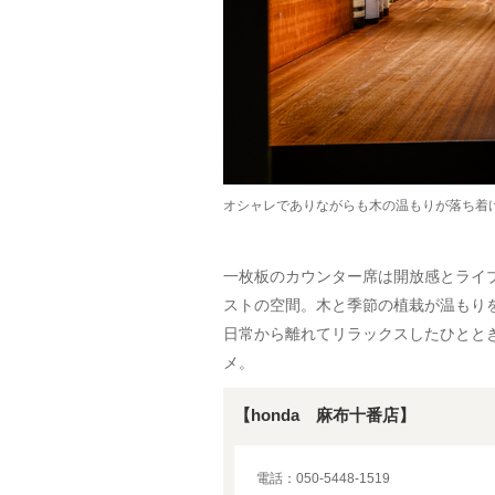
オシャレでありながらも木の温もりが落ち着
一枚板のカウンター席は開放感とライ
ストの空間。木と季節の植栽が温もり
日常から離れてリラックスしたひとと
メ。
【honda 麻布十番店】
電話：050-5448-1519