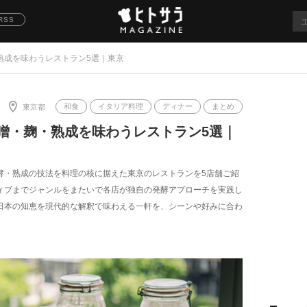
RSS
熟成を味わうレストラン5選｜東京
和食
イタリア料理
ディナー
まとめ
東京都
噌・麹・熟成を味わうレストラン5選｜
酵・熟成の技法を料理の核に据えた東京のレストランを5店舗ご紹
ィブまでジャンルをまたいで各店が独自の発酵アプローチを実践し
日本の知恵を現代的な解釈で味わえる一軒を、シーンや好みに合わ