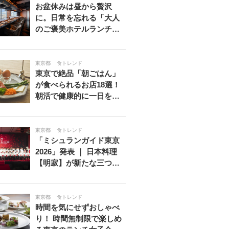
お盆休みは昼から贅沢
に。日常を忘れる「大人
のご褒美ホテルランチ…
東京都
食トレンド
東京で絶品「朝ごはん」
が食べられるお店18選！
朝活で健康的に一日を…
東京都
食トレンド
「ミシュランガイド東京
2026」発表 ｜ 日本料理
【明寂】が新たな三つ…
東京都
食トレンド
時間を気にせずおしゃべ
り！ 時間無制限で楽しめ