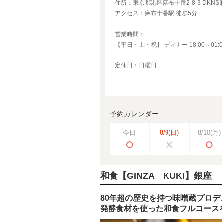
住所：東京都港区麻布十番2-8-3 DKNS麻
アクセス：麻布十番駅 徒歩5分
営業時間：
【平日・土・祝】 ディナー 18:00～01:0
定休日：日曜日
予約カレンダー
今日
8/9
(日)
8/10
(月)
和食【GINZA KUKI】銀座
80年超の歴史を持つ味噌蔵プロデ
発酵食材を使った和食フルコース