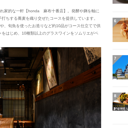
れ家的な一軒【honda 麻布十番店】。発酵や麹を軸に
手打ちする蕎麦を織り交ぜたコースを提供しています。
6
や、旬魚を使ったお造りなど約10品がコース仕立てで供
ャをはじめ、10種類以上のグラスワインをソムリエがペ
7
8