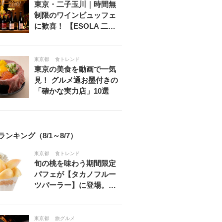
東京・二子玉川｜時間無
制限のワインビュッフェ
に歓喜！ 【ESOLA 二…
東京都
食トレンド
東京の美食を動画で一気
見！ グルメ通お墨付きの
「確かな実力店」10選
ランキング（8/1～8/7）
東京都
食トレンド
旬の桃を味わう期間限定
パフェが【タカノフルー
ツパーラー】に登場。…
東京都
旅グルメ