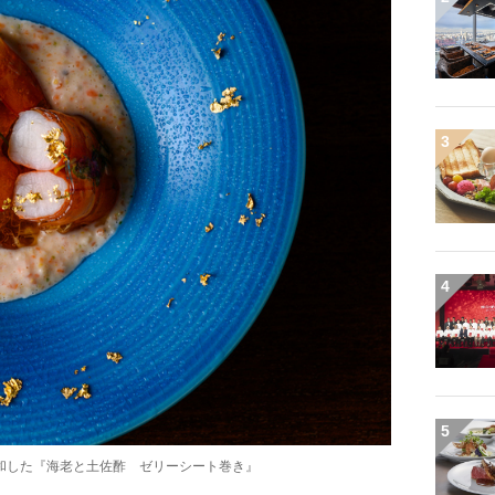
3
4
5
和した『海老と土佐酢 ゼリーシート巻き』