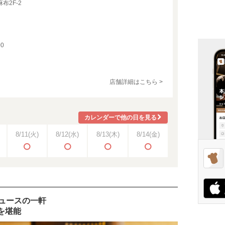
布2F-2
0
店舗詳細はこちら >
カレンダーで他の日を見る
8/11
(火)
8/12
(水)
8/13
(木)
8/14
(金)
ュースの一軒
を堪能