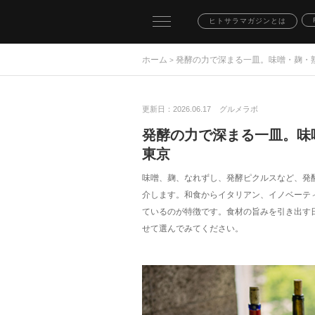
toggle
ヒトサラマガジンとは
navigation
ホーム
発酵の力で深まる一皿。味噌・麹・
>
更新日：2026.06.17
グルメラボ
発酵の力で深まる一皿。味
東京
味噌、麹、なれずし、発酵ピクルスなど、発
介します。和食からイタリアン、イノベーテ
ているのが特徴です。食材の旨みを引き出す
せて選んでみてください。