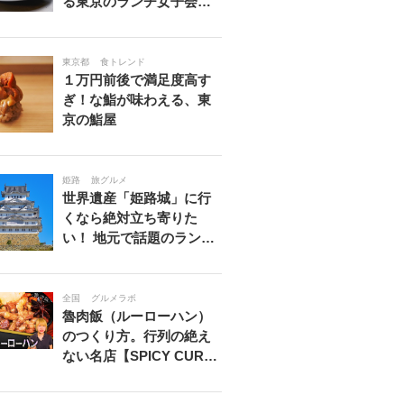
る東京のランチ女子会…
東京都
食トレンド
１万円前後で満足度高す
ぎ！な鮨が味わえる、東
京の鮨屋
姫路
旅グルメ
世界遺産「姫路城」に行
くなら絶対立ち寄りた
い！ 地元で話題のラン…
全国
グルメラボ
魯肉飯（ルーローハン）
のつくり方。行列の絶え
ない名店【SPICY CUR…