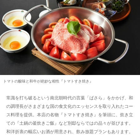
トマトの酸味と和牛が絶妙な相性『トマトすき焼き』
常識を打ち破るという南北朝時代の言葉「ばさら」をかかげ、和
の調理長がさまざまな国の食文化のエッセンスを取り入れたコー
ス料理を提供。本店の名物『トマトすき焼き』を筆頭に、炊き立
ての『土鍋の釜炊きご飯』など別邸ならではの品々が並びます。
和洋折衷の幅広いお酒が用意され、飲み放題プランもあります。