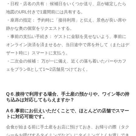
・日程・店名の共有： 候補日をいくつか送り、店が確定したら
地図のURL付きで1週間前には共有する。
・座席の指定： 予約時に「接待利用」と伝え、景色が良い席や
静かな奥の個室をリクエストする。
・事前の支払い手続き： ゲストに金額を見せないよう、事前に
オンライン決済を済ませるか、当日途中で席を外して（またはデ
ザート時に）スマートに支払う。
・二次会の候補： 万が一に備え、近くの落ち着いたバーやカフ
ェをプランBとして1〜2店舗見つけておく。
Q６.接待で利用する場合、手土産の預かりや、ワイン等の持
ち込みは対応してもらえますか？
A６.事前にお伝えいただくことで、ほとんどの店舗でスマー
トに対応可能です。
会食が始まる前に手土産をお店に預けておき、お帰りの際（タク
シーをお呼びするタイミングなど）にタイミングよくお渡しでき