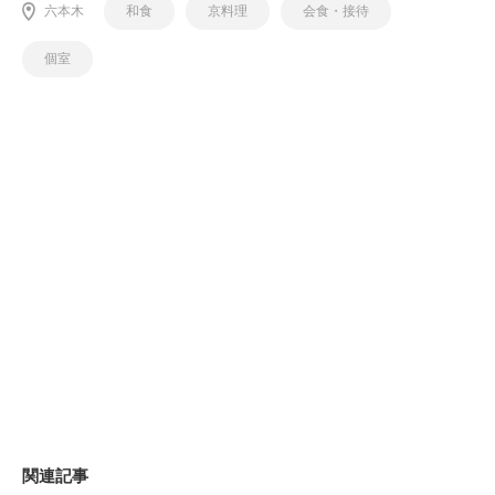
六本木
和食
京料理
会食・接待
個室
関連記事