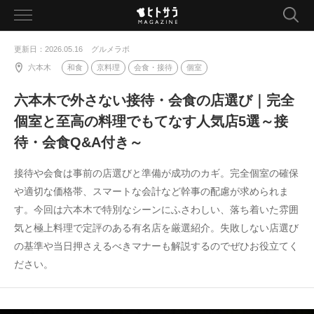
toggle
navigation
更新日：2026.05.16
グルメラボ
六本木
和食
京料理
会食・接待
個室
六本木で外さない接待・会食の店選び｜完全
個室と至高の料理でもてなす人気店5選～接
待・会食Q&A付き～
接待や会食は事前の店選びと準備が成功のカギ。完全個室の確保
や適切な価格帯、スマートな会計など幹事の配慮が求められま
す。今回は六本木で特別なシーンにふさわしい、落ち着いた雰囲
気と極上料理で定評のある有名店を厳選紹介。失敗しない店選び
の基準や当日押さえるべきマナーも解説するのでぜひお役立てく
ださい。