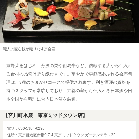
職人の匠な技が織りなす京会席
京野菜をはじめ、丹波の栗や但馬牛など、信頼する店から仕入れ
る食材の品質は折り紙付きです。華やかで季節感あふれる会席料
理は、3種のおまかせコースで提供されます。利き酒師の資格を
持つスタッフが常駐しており、京都の蔵から仕入れる日本酒や日
本全国から料理に合う日本酒を厳選。
【宮川町水簾 東京ミッドタウン店】
電話：050-5384-6298
住所：東京都港区赤坂9-7-4 東京ミッドタウン ガーデンテラス3F