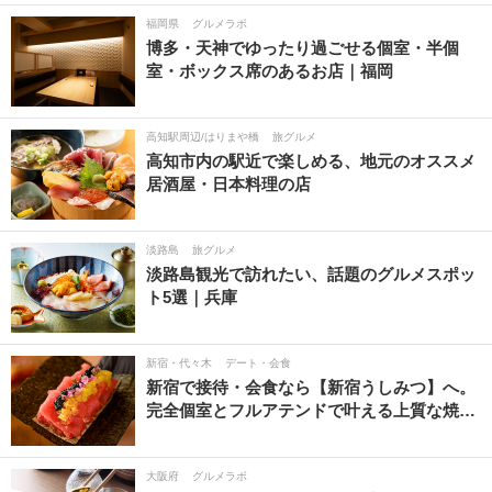
福岡県
グルメラボ
博多・天神でゆったり過ごせる個室・半個
室・ボックス席のあるお店｜福岡
高知駅周辺/はりまや橋
旅グルメ
高知市内の駅近で楽しめる、地元のオススメ
居酒屋・日本料理の店
淡路島
旅グルメ
淡路島観光で訪れたい、話題のグルメスポッ
ト5選｜兵庫
新宿・代々木
デート・会食
新宿で接待・会食なら【新宿うしみつ】へ。
完全個室とフルアテンドで叶える上質な焼…
大阪府
グルメラボ