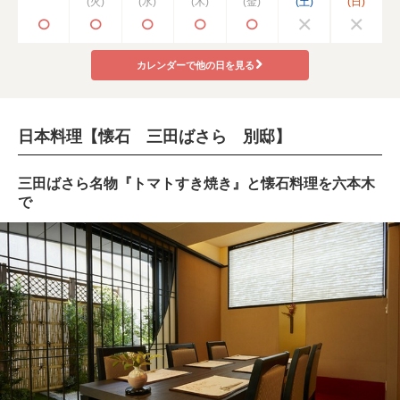
(火)
(水)
(木)
(金)
(土)
(日)
カレンダーで他の日を見る
日本料理【懐石 三田ばさら 別邸】
三田ばさら名物『トマトすき焼き』と懐石料理を六本木
で