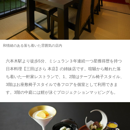
和情緒のある落ち着いた雰囲気の店内
六本木駅より徒歩5分、ミシュラン３年連続一つ星獲得歴を持つ
日本料理【三田ばさら 本店】の姉妹店です。喧騒から離れた落
ち着いた一軒家レストランで、1、2階はテーブル椅子スタイル、
3階はお座敷椅子スタイルで各フロアを個室として利用できま
す。3階の中庭には鯉が泳ぐプロジェクションマッピングも。