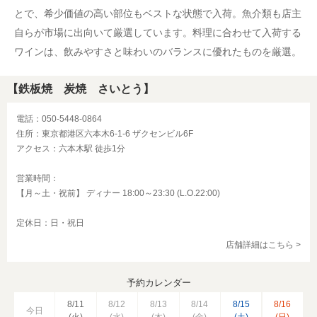
とで、希少価値の高い部位もベストな状態で入荷。魚介類も店主
自らが市場に出向いて厳選しています。料理に合わせて入荷する
ワインは、飲みやすさと味わいのバランスに優れたものを厳選。
【鉄板焼 炭焼 さいとう】
電話：050-5448-0864
住所：東京都港区六本木6-1-6 ザクセンビル6F
アクセス：六本木駅 徒歩1分
営業時間：
【月～土・祝前】 ディナー 18:00～23:30 (L.O.22:00)
定休日：日・祝日
店舗詳細はこちら >
予約カレンダー
8/11
8/12
8/13
8/14
8/15
8/16
今日
(火)
(水)
(木)
(金)
(土)
(日)