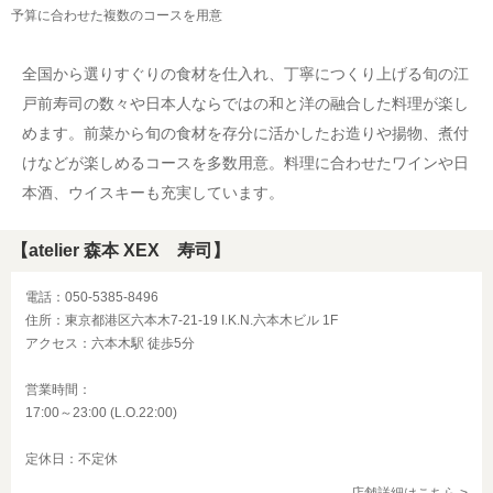
予算に合わせた複数のコースを用意
全国から選りすぐりの食材を仕入れ、丁寧につくり上げる旬の江
戸前寿司の数々や日本人ならではの和と洋の融合した料理が楽し
めます。前菜から旬の食材を存分に活かしたお造りや揚物、煮付
けなどが楽しめるコースを多数用意。料理に合わせたワインや日
本酒、ウイスキーも充実しています。
【atelier 森本 XEX 寿司】
電話：050-5385-8496
住所：東京都港区六本木7-21-19 I.K.N.六本木ビル 1F
アクセス：六本木駅 徒歩5分
営業時間：
17:00～23:00 (L.O.22:00)
定休日：不定休
店舗詳細はこちら >