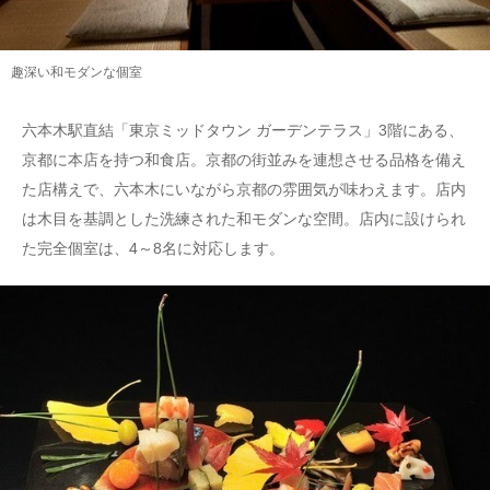
趣深い和モダンな個室
六本木駅直結「東京ミッドタウン ガーデンテラス」3階にある、
京都に本店を持つ和食店。京都の街並みを連想させる品格を備え
た店構えで、六本木にいながら京都の雰囲気が味わえます。店内
は木目を基調とした洗練された和モダンな空間。店内に設けられ
た完全個室は、4～8名に対応します。