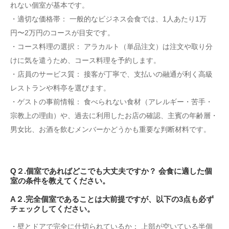
れない個室が基本です。
・適切な価格帯： 一般的なビジネス会食では、1人あたり1万
円〜2万円のコースが目安です。
・コース料理の選択： アラカルト（単品注文）は注文や取り分
けに気を遣うため、コース料理を予約します。
・店員のサービス質： 接客が丁寧で、支払いの融通が利く高級
レストランや料亭を選びます。
・ゲストの事前情報： 食べられない食材（アレルギー・苦手・
宗教上の理由）や、過去に利用したお店の確認、主賓の年齢層・
男女比、お酒を飲むメンバーかどうかも重要な判断材料です。
Q２.個室であればどこでも大丈夫ですか？ 会食に適した個
室の条件を教えてください。
A２.完全個室であることは大前提ですが、以下の3点も必ず
チェックしてください。
・壁とドアで完全に仕切られているか： 上部が空いている半個