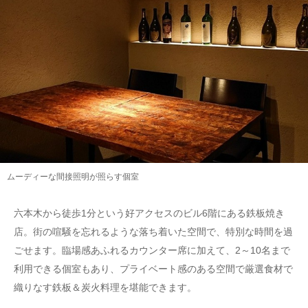
ムーディーな間接照明が照らす個室
六本木から徒歩1分という好アクセスのビル6階にある鉄板焼き
店。街の喧騒を忘れるような落ち着いた空間で、特別な時間を過
ごせます。臨場感あふれるカウンター席に加えて、2～10名まで
利用できる個室もあり、プライベート感のある空間で厳選食材で
織りなす鉄板＆炭火料理を堪能できます。