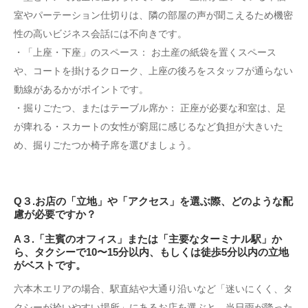
室やパーテーション仕切りは、隣の部屋の声が聞こえるため機密
性の高いビジネス会話には不向きです。
・「上座・下座」のスペース： お土産の紙袋を置くスペース
や、コートを掛けるクローク、上座の後ろをスタッフが通らない
動線があるかがポイントです。
・掘りごたつ、またはテーブル席か： 正座が必要な和室は、足
が痺れる・スカートの女性が窮屈に感じるなど負担が大きいた
め、掘りごたつか椅子席を選びましょう。
Q３.お店の「立地」や「アクセス」を選ぶ際、どのような配
慮が必要ですか？
A３.「主賓のオフィス」または「主要なターミナル駅」か
ら、タクシーで10〜15分以内、もしくは徒歩5分以内の立地
がベストです。
六本木エリアの場合、駅直結や大通り沿いなど「迷いにくく、タ
クシーが拾いやすい場所」にあるお店を選ぶと、当日雨が降った