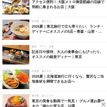
アクセス便利！ 大阪メトロ御堂筋線の沿線で
気軽に集まれるお店｜大阪
岩手県
旅グルメ
2026夏｜東北旅行で立ち寄りたい、ランチ・
ディナーにオススメの5店～青森・山形・…
銀座
デート・会食
記念日や接待、大人の食事会にもぴったり、
オススメの銀座ディナー｜東京
北海道
旅グルメ
2026夏｜北海道旅行に行くなら、贅沢なご当
地食材を満喫できるお店へ
東京都
食トレンド
東京の美食を動画で一気見！ グルメ通お墨付
きの「確かな実力店」10選