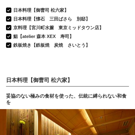
日本料理【御曹司 松六家】
日本料理【懐石 三田ばさら 別邸】
京料理【宮川町水簾 東京ミッドタウン店】
鮨【atelier 森本 XEX 寿司】
鉄板焼き【鉄板焼 炭焼 さいとう】
日本料理【御曹司 松六家】
妥協のない極みの食材を使った、伝統に縛られない和食
を