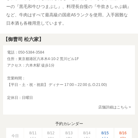
ーの『黒毛和牛ひつまぶし』、料理長自慢の『牛炊きしゃぶ鍋』
など、牛肉はすべて最高級の国産A5ランクを使用。入手困難な
日本酒も各種用意しています。
【御曹司 松六家】
電話：050-5384-3584
住所：東京都港区六本木4-10-2 荒川ビル1F
アクセス：六本木駅 徒歩1分
営業時間：
【平日・土・祝・祝前】 ディナー 17:00～22:00 (L.O.21:00)
定休日：日曜日
店舗詳細はこちら >
予約カレンダー
8/11
8/12
8/13
8/14
8/15
8/16
今日