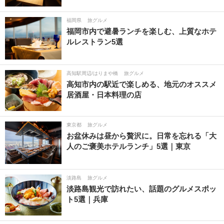
福岡県
旅グルメ
福岡市内で避暑ランチを楽しむ、上質なホテ
ルレストラン5選
高知駅周辺/はりまや橋
旅グルメ
高知市内の駅近で楽しめる、地元のオススメ
居酒屋・日本料理の店
東京都
旅グルメ
お盆休みは昼から贅沢に。日常を忘れる「大
人のご褒美ホテルランチ」5選｜東京
淡路島
旅グルメ
淡路島観光で訪れたい、話題のグルメスポッ
ト5選｜兵庫