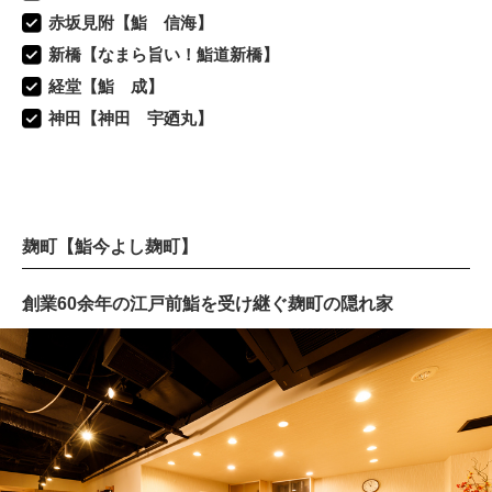
赤坂見附【鮨 信海】
新橋【なまら旨い！鮨道新橋】
経堂【鮨 成】
神田【神田 宇廼丸】
麹町【鮨今よし麹町】
創業60余年の江戸前鮨を受け継ぐ麹町の隠れ家