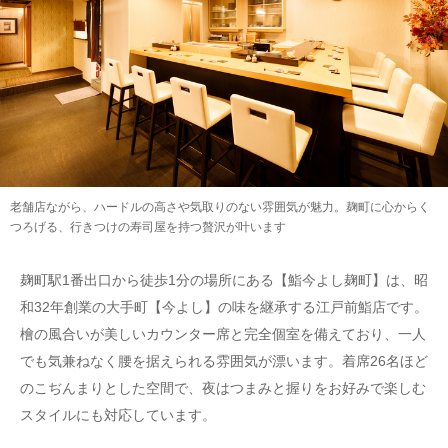
老舗店ながら、ハードルの高さや気取りのない雰囲気が魅力。麹町に心からく
つろげる、行きつけの寿司屋を持つ贅沢が叶います
麹町駅1番出口から徒歩1分の場所にある【鮨今よし麹町】は、昭
和32年創業の大手町【今よし】の味を継承する江戸前鮨店です。
檜の風合いが美しいカウンター席と完全個室を備えており、一人
でも気兼ねなく腰を据えられる雰囲気が漂います。着席26名ほど
のこぢんまりとした空間で、夜はつまみと握りをお好みで楽しむ
スタイルにも対応しています。