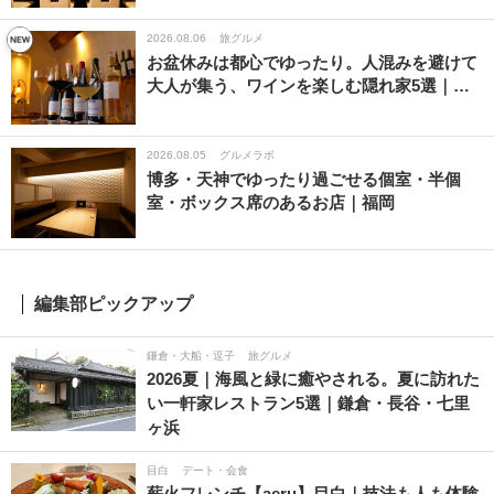
2026.08.06
旅グルメ
お盆休みは都心でゆったり。人混みを避けて
大人が集う、ワインを楽しむ隠れ家5選｜…
2026.08.05
グルメラボ
博多・天神でゆったり過ごせる個室・半個
室・ボックス席のあるお店｜福岡
編集部ピックアップ
鎌倉・大船・逗子
旅グルメ
2026夏｜海風と緑に癒やされる。夏に訪れた
い一軒家レストラン5選｜鎌倉・長谷・七里
ヶ浜
目白
デート・会食
薪火フレンチ【aeru】目白｜技法も人も体験