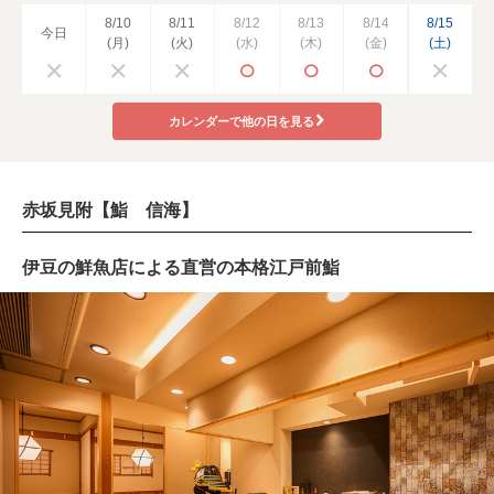
8/10
8/11
8/12
8/13
8/14
8/15
今日
(月)
(火)
(水)
(木)
(金)
(土)
カレンダーで他の日を見る
赤坂見附【鮨 信海】
伊豆の鮮魚店による直営の本格江戸前鮨