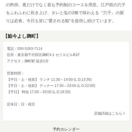
の矜持。夜だけでなく昼も予約制のコースを用意。江戸前の穴子
をふわふわに炊き上げ、タレと塩の2種で味わえる『穴子』の握
りは必食。今日も皆に“愛される鮨”を提供し続けています。
【鮨今よし麹町】
電話：050-5263-7114
住所：東京都千代田区麹町4-1 セリエビルB1F
アクセス：麹町駅 徒歩1分
営業時間：
【平日・土・祝前】 ランチ 11:30～14:00 (L.O.13:30)
【平日・土・祝前】 ディナー 17:30～23:00 (L.O.22:00)
【平日】 時短 17:00～20:00 (L.O.19:30)
定休日：日・祝日
店舗詳細はこちら >
予約カレンダー