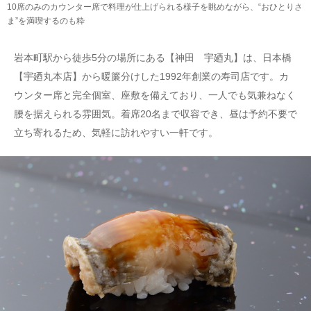
10席のみのカウンター席で料理が仕上げられる様子を眺めながら、“おひとりさ
ま”を満喫するのも粋
岩本町駅から徒歩5分の場所にある【神田 宇廼丸】は、日本橋
【宇廼丸本店】から暖簾分けした1992年創業の寿司店です。カ
ウンター席と完全個室、座敷を備えており、一人でも気兼ねなく
腰を据えられる雰囲気。着席20名まで収容でき、昼は予約不要で
立ち寄れるため、気軽に訪れやすい一軒です。