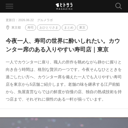
toggle
navigation
更新日：2026.06.22
グルメラボ
東京都
寿司
おひとりさま
まとめ
東京
今夜一人、寿司の世界に酔いしれたい。カウ
ンター席のある入りやすい寿司店｜東京
一人でカウンターに座り、職人の所作を眺めながら静かに握りと
向き合う時間は、格別な贅沢の一つです。今夜そんなひとときを
過ごしたい方へ、カウンター席を備えた一人でも入りやすい寿司
店を東京から5店舗ご紹介します。老舗の味を継承する江戸前鮨
から、魚屋直営ならではの鮮度が自慢の店、独自の熟成技術を持
つ店まで、それぞれに個性のある一軒が揃っています。