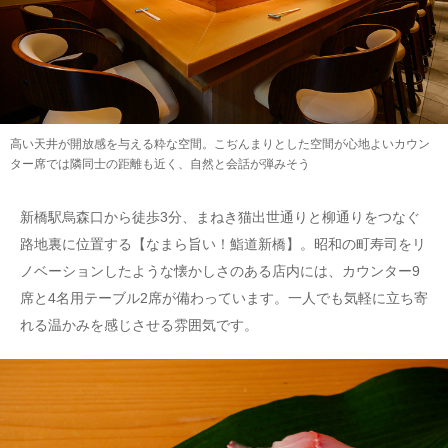
高い天井が開放感を与える粋な空間。こぢんまりとした空間が心地よいカウン
ター席では隣同士の距離も近く、自然と会話が弾みそう
新橋駅烏森口から徒歩3分、まねき猫出世通りと柳通りをつなぐ
路地裏に位置する【なまら旨い！鮨道新橋】。昭和の町寿司をリ
ノベーションしたような懐かしさのある店内には、カウンター9
席と4名用テーブル2席が備わっています。一人でも気軽に立ち寄
れる温かみを感じさせる雰囲気です。