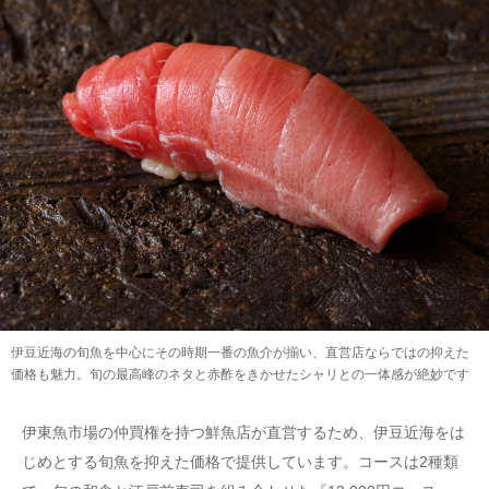
伊豆近海の旬魚を中心にその時期一番の魚介が揃い、直営店ならではの抑えた
価格も魅力。旬の最高峰のネタと赤酢をきかせたシャリとの一体感が絶妙です
伊東魚市場の仲買権を持つ鮮魚店が直営するため、伊豆近海をは
じめとする旬魚を抑えた価格で提供しています。コースは2種類