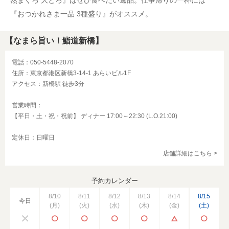
然まぐろ 大とろ』はぜひ食べたい逸品。仕事帰りの一杯には
『おつかれさま一品 3種盛り』がオススメ。
【なまら旨い！鮨道新橋】
電話：050-5448-2070
住所：東京都港区新橋3-14-1 あらいビル1F
アクセス：新橋駅 徒歩3分
営業時間：
【平日・土・祝・祝前】 ディナー 17:00～22:30 (L.O.21:00)
定休日：日曜日
店舗詳細はこちら >
予約カレンダー
8/10
8/11
8/12
8/13
8/14
8/15
今日
(月)
(火)
(水)
(木)
(金)
(土)