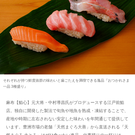
それぞれが持つ鮮度抜群の味わいと歯ごたえを満喫できる逸品『おつかれさま
一品 3種盛り』
麻布【鮨心】元大将・中村導昌氏がプロデュースする江戸前鮨
店。独自に開発した製法で旬魚や地魚を熟成・凍結することで、
産地や時期に左右されない安定した味わいを年間通じて提供して
います。豊洲市場の老舗「天然まぐろ大善」から直送される『天