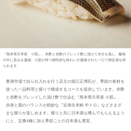
『熊本県天草産 小肌』。米酢と赤酢のブレンド酢に漬けて水分を逃し、酸味
の中に旨みを凝縮。小肌が持つ個性的な味わいが凝縮された一口で満足感を得
られます
豊洲市場で自ら仕入れを行う店主の堀江正博氏が、季節の食材を
使った一品料理と握りで構成するコースを提供しています。米酢
と赤酢をブレンドした漬け酢で仕込む『熊本県天草産 小肌』、
赤身と脂のバランスが絶妙な『近海生本鮪 中トロ』などさまざ
まな握りが楽しめます。握りと共に日本酒も嗜んでもらえるよう
にと、定番4種に加え季節ごとの日本酒も豊富。