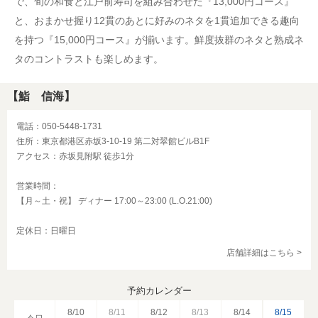
で、旬の和食と江戸前寿司を組み合わせた『13,000円コース』
と、おまかせ握り12貫のあとに好みのネタを1貫追加できる趣向
を持つ『15,000円コース』が揃います。鮮度抜群のネタと熟成ネ
タのコントラストも楽しめます。
【鮨 信海】
電話：050-5448-1731
住所：東京都港区赤坂3-10-19 第二対翠館ビルB1F
アクセス：赤坂見附駅 徒歩1分
営業時間：
【月～土・祝】 ディナー 17:00～23:00 (L.O.21:00)
定休日：日曜日
店舗詳細はこちら >
予約カレンダー
8/10
8/11
8/12
8/13
8/14
8/15