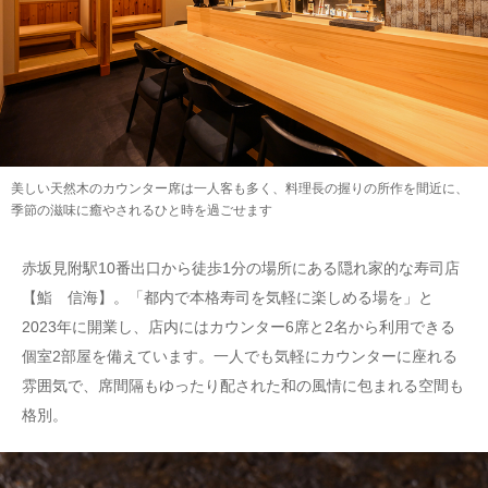
美しい天然木のカウンター席は一人客も多く、料理長の握りの所作を間近に、
季節の滋味に癒やされるひと時を過ごせます
赤坂見附駅10番出口から徒歩1分の場所にある隠れ家的な寿司店
【鮨 信海】。「都内で本格寿司を気軽に楽しめる場を」と
2023年に開業し、店内にはカウンター6席と2名から利用できる
個室2部屋を備えています。一人でも気軽にカウンターに座れる
雰囲気で、席間隔もゆったり配された和の風情に包まれる空間も
格別。