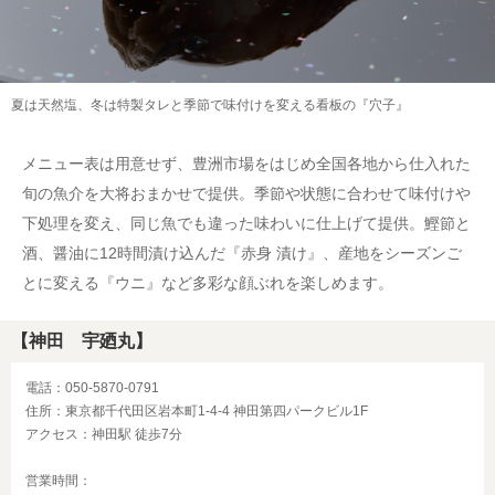
夏は天然塩、冬は特製タレと季節で味付けを変える看板の『穴子』
メニュー表は用意せず、豊洲市場をはじめ全国各地から仕入れた
旬の魚介を大将おまかせで提供。季節や状態に合わせて味付けや
下処理を変え、同じ魚でも違った味わいに仕上げて提供。鰹節と
酒、醤油に12時間漬け込んだ『赤身 漬け』、産地をシーズンご
とに変える『ウニ』など多彩な顔ぶれを楽しめます。
【神田 宇廼丸】
電話：050-5870-0791
住所：東京都千代田区岩本町1-4-4 神田第四パークビル1F
アクセス：神田駅 徒歩7分
営業時間：