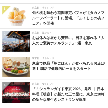
東京都
食トレンド
1
旬の桃を味わう期間限定パフェが【タカノフ
ルーツパーラー】に登場。「ふくしまの桃フ
ェア」を開催
東京都
旅グルメ
2
お盆休みは昼から贅沢に。日常を忘れる「大
人のご褒美ホテルランチ」5選｜東京
東京都
食トレンド
3
東京で絶品「朝ごはん」が食べられるお店18
選！ 朝活で健康的に一日をスタート
東京都
食トレンド
4
「ミシュランガイド東京 2026」発表 ｜ 日本
料理【明寂】が新たな三つ星に。東京に18軒
の新たな星付きレストランが誕生