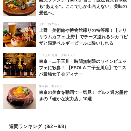
も“あえる”。ここでしか出合えない、美味の
景色へ。
上野
旅グルメ
上野｜美術館や博物館帰りの特等席！【デリ
リウムカフェ 上野】でチーズ溢れるシカゴピ
ザと限定ベルギービールに酔いしれる
二子玉川/用賀
グルメラボ
東京・二子玉川｜時間無制限のワインビュッ
フェに歓喜！ 【ESOLA 二子玉川店】でコス
パ最強女子会ディナー
東京都
食トレンド
東京の美食を動画で一気見！ グルメ通お墨付
きの「確かな実力店」10選
週間ランキング（8/2～8/8）