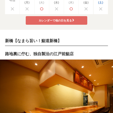
今日
(月)
(火)
(水)
(木)
(金)
(土)
カレンダーで他の日を見る
新橋【なまら旨い！鮨道新橋】
路地裏に佇む、独自製法の江戸前鮨店