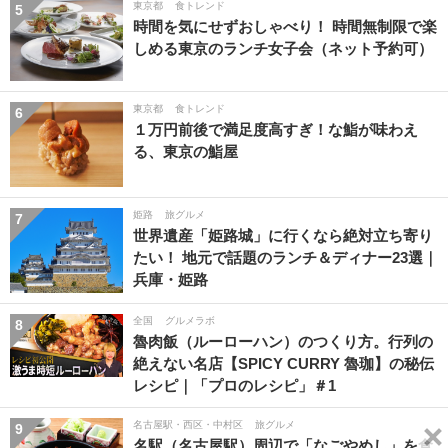
東京都
食トレンド
5
時間を気にせずおしゃべり！ 時間無制限で楽
しめる東京のランチ女子会（ネット予約可）
東京都
食トレンド
6
１万円前後で満足度高すぎ！な鮨が味わえ
る、東京の鮨屋
姫路
旅グルメ
7
世界遺産「姫路城」に行くなら絶対立ち寄り
たい！ 地元で話題のランチ＆ディナー23選｜
兵庫・姫路
全国
グルメラボ
8
魯肉飯（ルーローハン）のつくり方。行列の
絶えない名店【SPICY CURRY 魯珈】の秘伝
レシピ｜「プロのレシピ」＃1
名古屋駅・西区・中村区
旅グルメ
9
名駅（名古屋駅）周辺で「なごやめし」を食