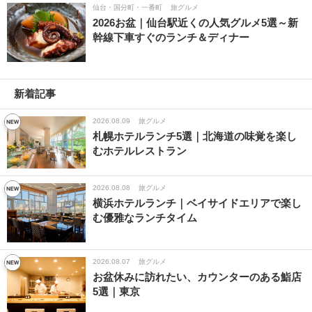
仙台・国分町・一番町
旅グルメ
2026お盆｜仙台駅近くの人気グルメ5選～新
幹線下車すぐのランチ＆ディナー
新着記事
2026.08.09
旅グルメ
札幌ホテルランチ5選｜北海道の味覚を楽し
むホテルレストラン
2026.08.08
旅グルメ
横浜ホテルランチ｜ベイサイドエリアで楽し
む優雅なランチタイム
2026.08.07
旅グルメ
お盆休みに訪れたい、カウンターのある鮨店
5選｜東京