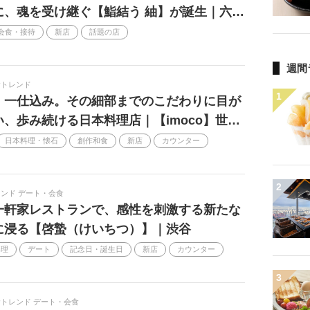
に、魂を受け継ぐ【鮨結う 紬】が誕生｜六…
2020
酒場
ゴールデン街
ジビエ
会食・接待
新店
話題の店
ィーガン
有名人の手土産
週間
ハワイ
古民家
バレンタインチョコ
食トレンド
1
イトデー
世界のベストレストラン50
、一仕込み。その細部までのこだわりに目が
い、歩み続ける日本料理店｜【imoco】世…
花火大会
軽井沢
韓国
日本料理・懐石
創作和食
新店
カウンター
2026
フードロス
おみやげ
台湾
フィリピン
2
ンド デート・会食
yumch
品川
母の日
一軒家レストランで、感性を刺激する新たな
クス
セレブ
ブランド
映え弁
に浸る【啓蟄（けいちつ）】｜渋谷
料理
デート
記念日・誕生日
新店
カウンター
The World’s 50 Best Restaurants
ン
Reborn-Art Festival
3
岐阜
調味料
食トレンド デート・会食
リンピック
グランピング
デリバリー