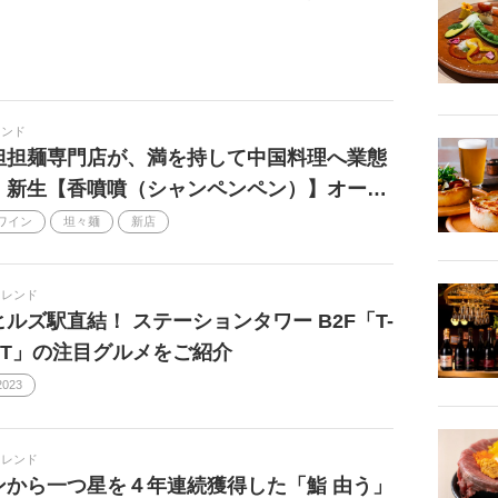
期間限定
カウンター
サステナブル
s
銀座
旬味
ビストロ
ン
B級グルメ
鎌倉
レンド
担担麺専門店が、満を持して中国料理へ業態
2025
トップシェフ
いい感じの店
、新生【香噴噴（シャンペンペン）】オー…
ヘルシーフード
国産グルメ
札幌
ワイン
坦々麺
新店
レシピ
仙台
新宿
クラフトビール
2022
マン部
イノベーティブ
トレンド
ルズ駅直結！ ステーションタワー B2F「T-
2021
り寄せ
ナチュラルワイン
ET」の注目グルメをご紹介
映画
おしゃれ
ダイエット
歴史
2023
2023
深夜
チョコレート
朝活
横丁
カトラリー
トレンド
ンから一つ星を４年連続獲得した「鮨 由う」
けの店
オトナの行きつけ
ごはん