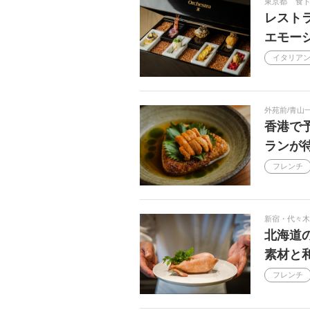
東京都
食
レスト
エモーシ
イタリア
外苑前/青山
香港で予
ランが
フレンチ
新宿・代々木
北海道
素材と
フレンチ