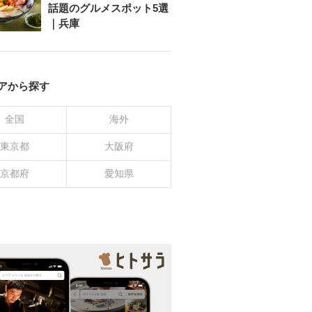
話題のグルメスポット5選
｜兵庫
アから探す
全国
海外
東京都
大阪府
京都府
愛知県