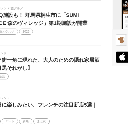
レンド 旅グルメ
Q施設も！ 群馬県桐生市に「SUMI
ACE 森のヴィレッジ」第1期施設が開業
旅とグルメ
2023
レンド
ク街一角に現れた、大人のための隠れ家居酒
目黒それがし】
新店
トレンド
日に楽しみたい、フレンチの注目新店5選｜
デート
新店
まとめ