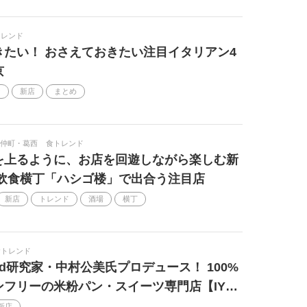
トレンド
きたい！ おさえておきたい注目イタリアン4
京
ン
新店
まとめ
仲町・葛西
食トレンド
を上るように、お店を回遊しながら楽しむ新
 飲食横丁「ハシゴ楼」で出合う注目店
新店
トレンド
酒場
横丁
食トレンド
od研究家・中村公美氏プロデュース！ 100%
ンフリーの米粉パン・スイーツ専門店【IY…
新店