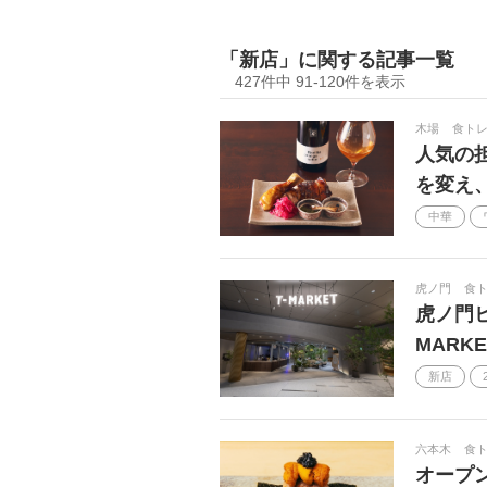
手土産
ヒトサラSpecial
「新店」に関する記事一覧
Men's Preciou
神戸
食事
427件中 91-120件を表示
2024
テイクアウト
ワイ
木場
食ト
人気の
シェフズ・テーブル
福岡
を変え
北陸の名店
ガストロノミー
中華
ペアリング
動画
プロの
ジビエ
ブッフェ
Bグル
虎ノ門
食
虎ノ門ヒ
おうちゴハン
金沢
お取
MARK
土鍋ごはん
外さない店
新店
カルチャー
カウンター
シェフのヨコガオ
インスタ映え
六本木
食
オープ
おひとりさま女子
有名人行きつ