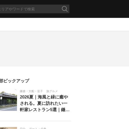
部ピックアップ
鎌倉・大船・逗子
旅グルメ
2026夏｜海風と緑に癒や
される。夏に訪れたい一
軒家レストラン5選｜鎌…
目白
デート・会食