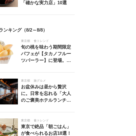
「確かな実力店」10選
ランキング（8/2～8/8）
東京都
食トレンド
旬の桃を味わう期間限定
パフェが【タカノフルー
ツパーラー】に登場。…
東京都
旅グルメ
お盆休みは昼から贅沢
に。日常を忘れる「大人
のご褒美ホテルランチ…
東京都
食トレンド
東京で絶品「朝ごはん」
が食べられるお店18選！