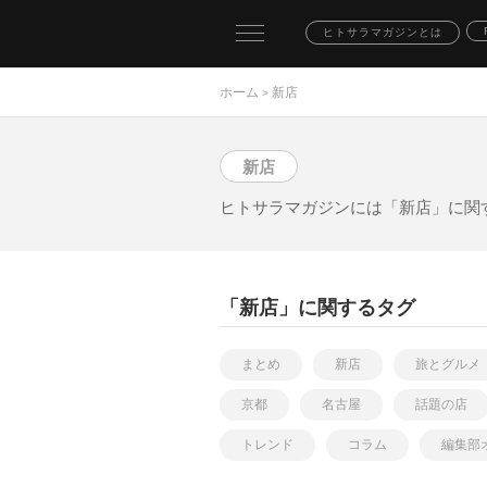
toggle
ヒトサラマガジンとは
navigation
ホーム
新店
>
新店
ヒトサラマガジンには「新店」に関す
「新店」に関するタグ
まとめ
新店
旅とグルメ
京都
名古屋
話題の店
トレンド
コラム
編集部
イベント
インタビュー