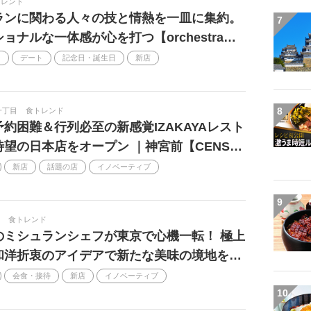
トレンド
ランに関わる人々の技と情熱を一皿に集約。
7
ョナルな一体感が心を打つ【orchestra…
ン
デート
記念日・誕生日
新店
8
一丁目
食トレンド
約困難＆行列必至の新感覚IZAKAYAレスト
待望の日本店をオープン ｜神宮前【CENS…
新店
話題の店
イノベーティブ
9
食トレンド
のミシュランシェフが東京で心機一転！ 極上
和洋折衷のアイデアで新たな美味の境地を…
会食・接待
新店
イノベーティブ
10