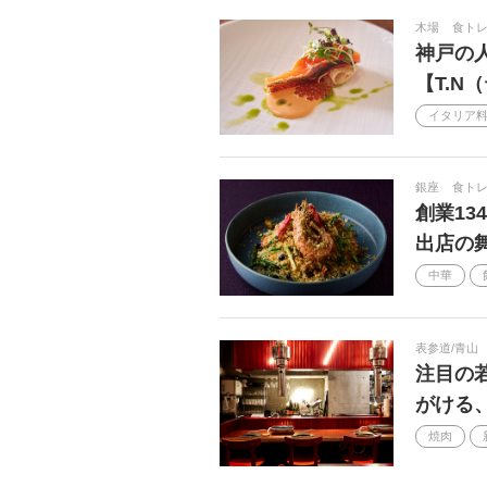
木場
食トレ
神戸の
【T.N
イタリア
銀座
食ト
創業1
出店の
中華
表参道/青山
注目の若
がける
焼肉