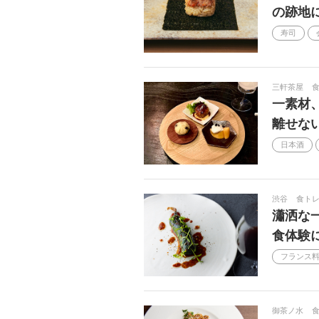
の跡地
男飯
初詣
父の日
寿司
フランス レストランウィーク
ヴ
ボジョレーヌーヴォー
昼飲み
三軒茶屋
杏耶
昼飲みさんぽ
ホワ
一素材
離せな
勝負メシ
豆知識
かき氷
日本酒
Sakenomy
アフタヌーンティ
音楽
新作
パティスリー
渋谷
食トレ
Asia's 50 Best Restaurants
新米
瀟洒な
トップアスリートの一皿
デトッ
食体験
フランス
ジョエル・ロブション
シャンパ
お知らせ
メール
聖地
御茶ノ水
ダースレイダー
平昌
オ