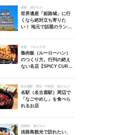
姫路
旅グルメ
世界遺産「姫路城」に行
くなら絶対立ち寄りた
い！ 地元で話題のラン…
全国
グルメラボ
魯肉飯（ルーローハン）
のつくり方。行列の絶え
ない名店【SPICY CUR…
名古屋駅・西区・中村区
旅グルメ
名駅（名古屋駅）周辺で
「なごやめし」を食べら
れるお店
淡路島
旅グルメ
淡路島観光で訪れたい、