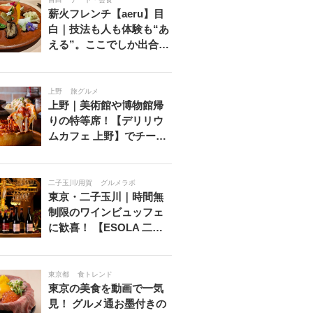
薪火フレンチ【aeru】目
白｜技法も人も体験も“あ
える”。ここでしか出合…
上野
旅グルメ
上野｜美術館や博物館帰
りの特等席！【デリリウ
ムカフェ 上野】でチー…
二子玉川/用賀
グルメラボ
東京・二子玉川｜時間無
制限のワインビュッフェ
に歓喜！ 【ESOLA 二…
東京都
食トレンド
東京の美食を動画で一気
見！ グルメ通お墨付きの