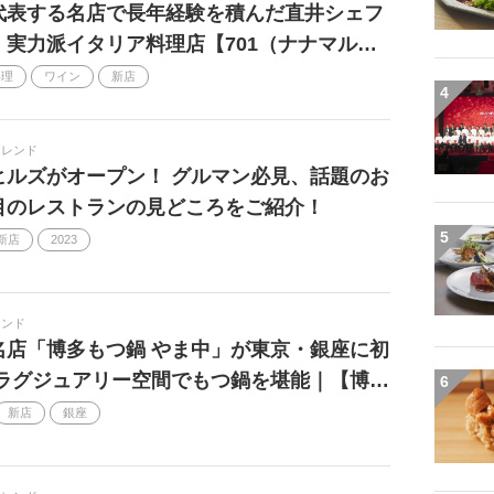
代表する名店で長年経験を積んだ直井シェフ
ING
野外フェス
火鍋
アウトドア
。実力派イタリア料理店【701（ナナマル…
Go To Eat
膳カレー
プレゼント
料理
ワイン
新店
4
トレンド
ヒルズがオープン！ グルマン必見、話題のお
目のレストランの見どころをご紹介！
5
新店
2023
レンド
名店「博多もつ鍋 やま中」が東京・銀座に初
 ラグジュアリー空間でもつ鍋を堪能｜【博…
6
新店
銀座