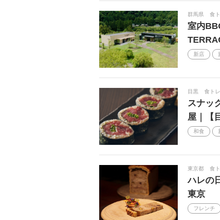
群馬県
食ト
室内BB
TERR
新店
目黒
食ト
スナッ
屋｜【
和食
東京都
食
ハレの
東京
フレンチ