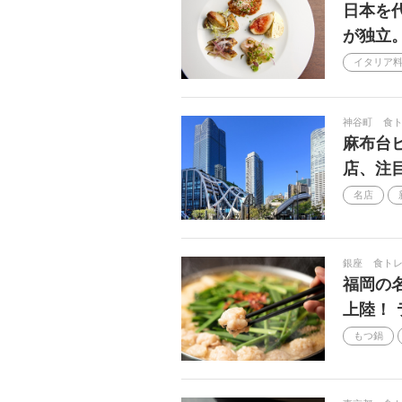
日本を
Reborn-Art DIN
ハルニレテラス
が独立
映画
クラフトコーラ
薬
イタリア
神谷町
食
麻布台
店、注
名店
銀座
食ト
福岡の
上陸！
もつ鍋