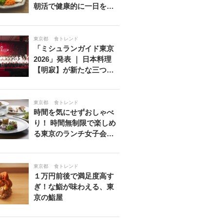
朝活で健康的に一日を…
東京都
食トレンド
「ミシュランガイド東京
2026」発表 ｜ 日本料理
【明寂】が新たな三つ…
東京都
食トレンド
時間を気にせずおしゃべ
り！ 時間無制限で楽しめ
る東京のランチ女子会…
東京都
食トレンド
１万円前後で満足度高す
ぎ！な鮨が味わえる、東
京の鮨屋