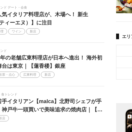
ンド デート・会食
人気イタリア料理店が、木場へ！ 新生
（ティーエヌ）】に注目
料理
ワイン
新店
エリ
レンド
34年の老舗広東料理店が日本へ進出！ 海外初
舞台は東京｜【蓮香楼】銀座
飲茶・点心
広東料理
新店
食トレンド
手イタリアン【malca】北野司シェフが手
、神戸牛一頭買いで美味追求の焼肉店｜【…
新店