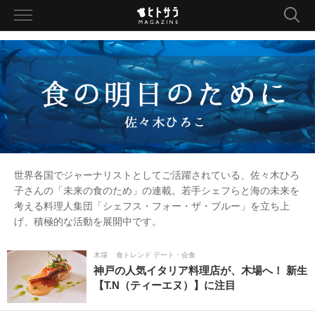
toggle
navigation
世界各国でジャーナリストとしてご活躍されている、佐々木ひろ
子さんの「未来の食のため」の連載。若手シェフらと海の未来を
考える料理人集団「シェフス・フォー・ザ・ブルー」を立ち上
げ、積極的な活動を展開中です。
木場
食トレンド デート・会食
神戸の人気イタリア料理店が、木場へ！ 新生
【T.N（ティーエヌ）】に注目