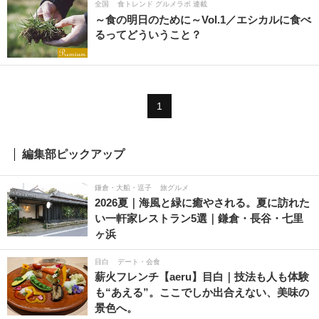
全国
食トレンド グルメラボ 連載
～食の明日のために～Vol.1／エシカルに食べ
るってどういうこと？
1
編集部ピックアップ
鎌倉・大船・逗子
旅グルメ
2026夏｜海風と緑に癒やされる。夏に訪れた
い一軒家レストラン5選｜鎌倉・長谷・七里
ヶ浜
目白
デート・会食
薪火フレンチ【aeru】目白｜技法も人も体験
も“あえる”。ここでしか出合えない、美味の
景色へ。