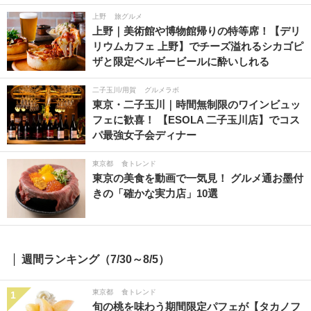
上野
旅グルメ
上野｜美術館や博物館帰りの特等席！【デリ
リウムカフェ 上野】でチーズ溢れるシカゴピ
ザと限定ベルギービールに酔いしれる
二子玉川/用賀
グルメラボ
東京・二子玉川｜時間無制限のワインビュッ
フェに歓喜！ 【ESOLA 二子玉川店】でコス
パ最強女子会ディナー
東京都
食トレンド
東京の美食を動画で一気見！ グルメ通お墨付
きの「確かな実力店」10選
週間ランキング（7/30～8/5）
東京都
食トレンド
1
旬の桃を味わう期間限定パフェが【タカノフ