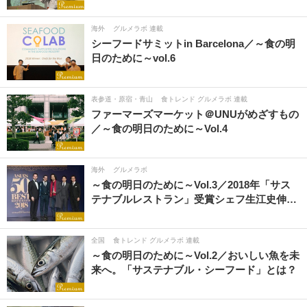
海外
グルメラボ 連載
シーフードサミットin Barcelona／～食の明
日のために～vol.6
表参道・原宿・青山
食トレンド グルメラボ 連載
ファーマーズマーケット＠UNUがめざすもの
／～食の明日のために～Vol.4
海外
グルメラボ
～食の明日のために～Vol.3／2018年「サス
テナブルレストラン」受賞シェフ生江史伸…
全国
食トレンド グルメラボ 連載
～食の明日のために～Vol.2／おいしい魚を未
来へ。「サステナブル・シーフード」とは？