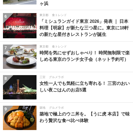
ヶ浜
東京都
食トレンド
6
「ミシュランガイド東京 2026」発表 ｜ 日本
料理【明寂】が新たな三つ星に。東京に18軒
の新たな星付きレストランが誕生
東京都
食トレンド
7
時間を気にせずおしゃべり！ 時間無制限で楽
しめる東京のランチ女子会（ネット予約可）
三宮
グルメラボ
8
女性一人でも気軽に立ち寄れる！ 三宮のおい
しい夜ごはんのお店5選
築地
グルメラボ
9
築地で極上のウニ丼を。【うに虎 本店】で味
わう贅沢な食べ比べ体験