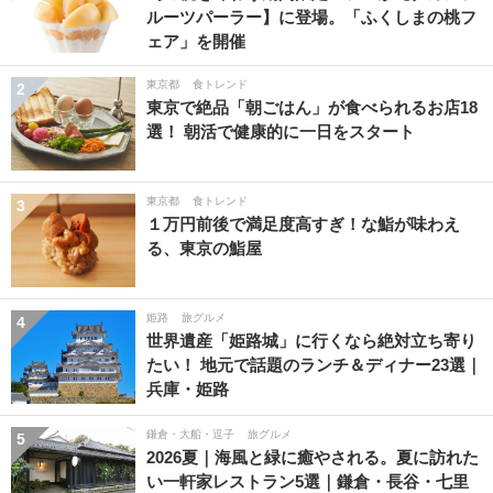
ルーツパーラー】に登場。「ふくしまの桃フ
ェア」を開催
東京都
食トレンド
2
東京で絶品「朝ごはん」が食べられるお店18
選！ 朝活で健康的に一日をスタート
東京都
食トレンド
3
１万円前後で満足度高すぎ！な鮨が味わえ
る、東京の鮨屋
姫路
旅グルメ
4
世界遺産「姫路城」に行くなら絶対立ち寄り
たい！ 地元で話題のランチ＆ディナー23選｜
兵庫・姫路
鎌倉・大船・逗子
旅グルメ
5
2026夏｜海風と緑に癒やされる。夏に訪れた
い一軒家レストラン5選｜鎌倉・長谷・七里