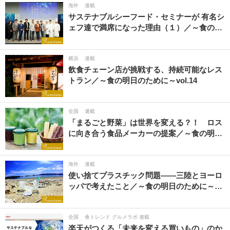
海外
連載
サステナブルシーフード・セミナーが 有名シ
ェフ達で満席になった理由（１）／～食の…
横浜
連載
飲食チェーン店が挑戦する、持続可能なレス
トラン／～食の明日のために～vol.14
全国
連載
「まるごと野菜」は世界を変える？！ ロス
に向き合う食品メーカーの提案／～食の明…
海外
連載
使い捨てプラスチック問題――三陸とヨーロ
ッパで考えたこと／～食の明日のために～…
全国
食トレンド グルメラボ 連載
楽天がつくる「未来を変える買いもの」のか