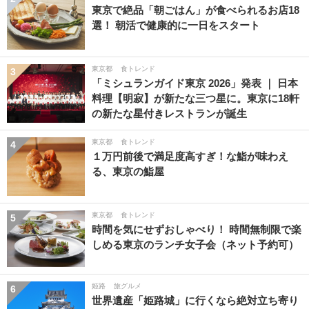
東京で絶品「朝ごはん」が食べられるお店18
選！ 朝活で健康的に一日をスタート
東京都
食トレンド
3
「ミシュランガイド東京 2026」発表 ｜ 日本
料理【明寂】が新たな三つ星に。東京に18軒
の新たな星付きレストランが誕生
東京都
食トレンド
4
１万円前後で満足度高すぎ！な鮨が味わえ
る、東京の鮨屋
東京都
食トレンド
5
時間を気にせずおしゃべり！ 時間無制限で楽
しめる東京のランチ女子会（ネット予約可）
姫路
旅グルメ
6
世界遺産「姫路城」に行くなら絶対立ち寄り