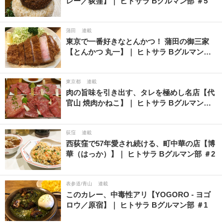
レー／荻窪】｜ ヒトサラ Bグルマン部 ＃5
蒲田
連載
東京で一番好きなとんかつ！ 蒲田の御三家
【とんかつ 丸一】｜ ヒトサラ Bグルマン…
東京都
連載
肉の旨味を引き出す、タレを極めし名店【代
官山 焼肉かねこ】｜ ヒトサラ Bグルマン…
荻窪
連載
西荻窪で57年愛され続ける、町中華の店【博
華（はっか）】｜ ヒトサラ Bグルマン部 ＃2
表参道/青山
連載
このカレー、中毒性アリ【YOGORO - ヨゴ
ロウ／原宿】｜ ヒトサラ Bグルマン部 ＃1