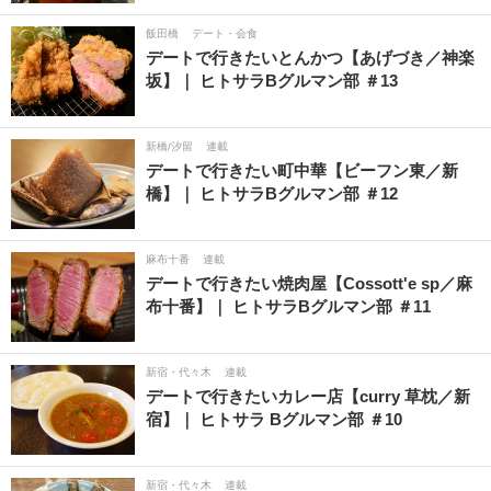
飯田橋
デート・会食
デートで行きたいとんかつ【あげづき／神楽
坂】｜ ヒトサラBグルマン部 ＃13
新橋/汐留
連載
デートで行きたい町中華【ビーフン東／新
橋】｜ ヒトサラBグルマン部 ＃12
麻布十番
連載
デートで行きたい焼肉屋【Cossott'e sp／麻
布十番】｜ ヒトサラBグルマン部 ＃11
新宿・代々木
連載
デートで行きたいカレー店【curry 草枕／新
宿】｜ ヒトサラ Bグルマン部 ＃10
新宿・代々木
連載