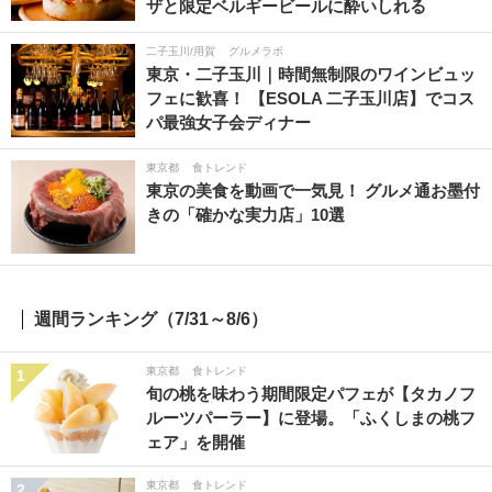
ザと限定ベルギービールに酔いしれる
二子玉川/用賀
グルメラボ
東京・二子玉川｜時間無制限のワインビュッ
フェに歓喜！ 【ESOLA 二子玉川店】でコス
パ最強女子会ディナー
東京都
食トレンド
東京の美食を動画で一気見！ グルメ通お墨付
きの「確かな実力店」10選
週間ランキング（7/31～8/6）
東京都
食トレンド
1
旬の桃を味わう期間限定パフェが【タカノフ
ルーツパーラー】に登場。「ふくしまの桃フ
ェア」を開催
東京都
食トレンド
2