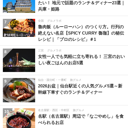
たい！ 地元で話題のランチ＆ディナー23選｜
兵庫・姫路
全国
グルメラボ
7
魯肉飯（ルーローハン）のつくり方。行列の
絶えない名店【SPICY CURRY 魯珈】の秘伝
レシピ｜「プロのレシピ」＃1
三宮
グルメラボ
8
女性一人でも気軽に立ち寄れる！ 三宮のおい
しい夜ごはんのお店5選
仙台・国分町・一番町
旅グルメ
9
2026お盆｜仙台駅近くの人気グルメ5選～新
幹線下車すぐのランチ＆ディナー
名古屋駅・西区・中村区
旅グルメ
10
名駅（名古屋駅）周辺で「なごやめし」を食
べられるお店