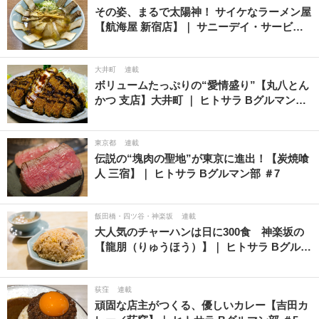
その姿、まるで太陽神！ サイケなラーメン屋
【航海屋 新宿店】｜ サニーデイ・サービ…
大井町
連載
ボリュームたっぷりの“愛情盛り”【丸八とん
かつ 支店】大井町 ｜ ヒトサラ Bグルマン…
東京都
連載
伝説の“塊肉の聖地”が東京に進出！【炭焼喰
人 三宿】｜ ヒトサラ Bグルマン部 ＃7
飯田橋・四ツ谷・神楽坂
連載
大人気のチャーハンは日に300食 神楽坂の
【龍朋（りゅうほう）】｜ ヒトサラ Bグル…
荻窪
連載
頑固な店主がつくる、優しいカレー【吉田カ