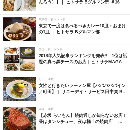
んろう）】｜ ヒトサラ Bグルマン部 ＃16
東京都
食トレンド
東京で一度は食べるべきカレー10皿＋おまけ
の1皿 ｜ ヒトサラ Bグルマン部
全国
食トレンド
2018年人気記事ランキングを発表!! 1位は話
題の真っ黒チーズのお店｜ヒトサラMAGA…
町田
連載
女性と行きたいラーメン屋【パパパパパイン
／町田】｜ サニーデイ・サービス田中貴 B…
赤坂
連載
【赤坂 らいもん】焼肉通しか知らないお店！
昼はタンシチュー、夜は極上の焼肉店 ｜…