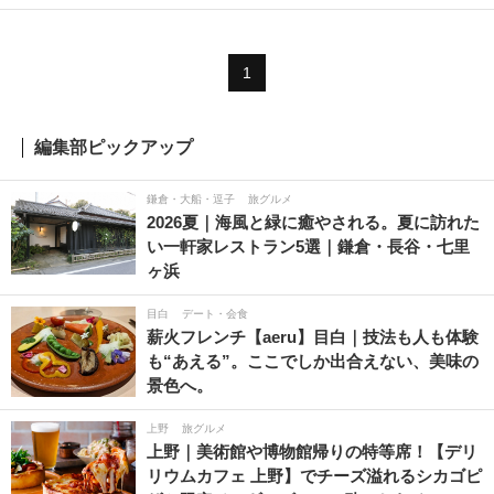
1
編集部ピックアップ
鎌倉・大船・逗子
旅グルメ
2026夏｜海風と緑に癒やされる。夏に訪れた
い一軒家レストラン5選｜鎌倉・長谷・七里
ヶ浜
目白
デート・会食
薪火フレンチ【aeru】目白｜技法も人も体験
も“あえる”。ここでしか出合えない、美味の
景色へ。
上野
旅グルメ
上野｜美術館や博物館帰りの特等席！【デリ
リウムカフェ 上野】でチーズ溢れるシカゴピ