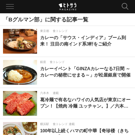
toggle
navigation
「Bグルマン部」に関する記事一覧
東京都
食トレンド
カレーの「サウス・インディア」ブーム到
来！ 注目の南インド系3軒をご紹介
銀座
食トレンド
カレーイベント「GINZAカレーなる7日間 ～
カレーの秘密にせまる～」が松屋銀座で開催
六本木
連載
葛冷麺で有名なハワイの人気店が東京にオー
プン！【焼肉 冷麺 ユッチャン。】／六本…
横浜駅
食トレンド 連載
100年以上続くハマの町中華【奇珍楼（きち