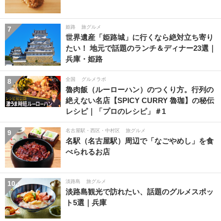
姫路
旅グルメ
7
世界遺産「姫路城」に行くなら絶対立ち寄り
たい！ 地元で話題のランチ＆ディナー23選｜
兵庫・姫路
全国
グルメラボ
8
魯肉飯（ルーローハン）のつくり方。行列の
絶えない名店【SPICY CURRY 魯珈】の秘伝
レシピ｜「プロのレシピ」＃1
名古屋駅・西区・中村区
旅グルメ
9
名駅（名古屋駅）周辺で「なごやめし」を食
べられるお店
淡路島
旅グルメ
10
淡路島観光で訪れたい、話題のグルメスポッ
ト5選｜兵庫