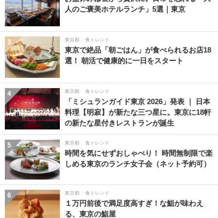
人のご褒美ホテルランチ」5選｜東京
東京都
食トレンド
3
東京で絶品「朝ごはん」が食べられるお店18
選！ 朝活で健康的に一日をスタート
東京都
食トレンド
4
「ミシュランガイド東京 2026」発表 ｜ 日本
料理【明寂】が新たな三つ星に。東京に18軒
の新たな星付きレストランが誕生
東京都
食トレンド
5
時間を気にせずおしゃべり！ 時間無制限で楽
しめる東京のランチ女子会（ネット予約可）
東京都
食トレンド
6
１万円前後で満足度高すぎ！な鮨が味わえ
る、東京の鮨屋