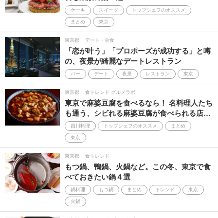
ブッフェ
Bグルマン部
イノベーティブ
ケーキ
スイーツ
トップシェフのオススメ
まとめ
東京
2022
おうちゴハン
金沢
お取り寄せ
東京都
デート・会食
2021
ナチュラルワイン
土鍋ごはん
「恋が叶う」「プロポーズが成功する」と噂
の、夜景が綺麗なデートレストラン
外さない店
映画
おしゃれ
ダイエット
バー
デート
夜景
レストラン
東京
歴史
カルチャー
カウンター
深夜
東京都
食トレンド グルメラボ
東京で麻婆豆腐を食べるなら！ 名料理人たち
2023
チョコレート
も通う、シビれる麻婆豆腐が食べられる店…
シェフのヨコガオ
四川料理
トップシェフのオススメ
まとめ
インスタ映え
朝活
横丁
カトラリー
東京
おひとりさま女子
有名人行きつけの店
東京都
食トレンド
もつ鍋、鴨鍋、火鍋など。この冬、東京で食
オトナの行きつけ
ごはん
男飯
初詣
べておきたい鍋４選
鍋料理
もつ鍋
まとめ
トレンド
東京
2020
父の日
酒場
ゴールデン街
火鍋
ジビエ
フランス レストランウィーク
ヴィーガン