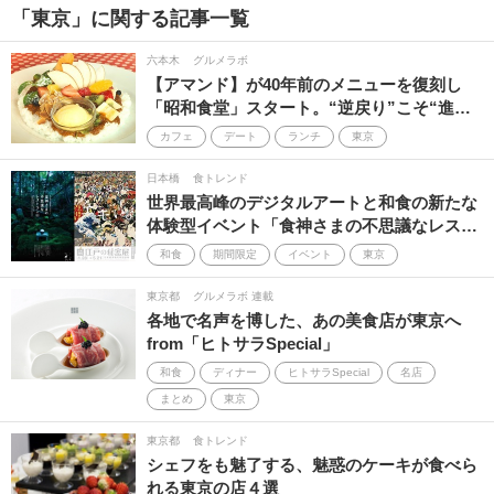
「東京」に関する記事一覧
Asia's 50 best restaurants
レストラン
手土産
六本木
グルメラボ
【アマンド】が40年前のメニューを復刻し
ヒトサラSpecial
期間限定
カウンター
「昭和食堂」スタート。“逆戻り”こそ“進…
Men's Precious
サステナブル
神戸
食事
カフェ
デート
ランチ
東京
銀座
旬味
日本橋
食トレンド
ビストロ
テイクアウト
世界最高峰のデジタルアートと和食の新たな
体験型イベント「食神さまの不思議なレス…
2024
ワイン
B級グルメ
鎌倉
和食
期間限定
イベント
東京
2025
シェフズ・テーブル
福岡
東京都
グルメラボ 連載
各地で名声を博した、あの美食店が東京へ
トップシェフ
いい感じの店
北陸の名店
from「ヒトサラSpecial」
ガストロノミー
ヘルシーフード
国産グルメ
和食
ディナー
ヒトサラSpecial
名店
まとめ
東京
札幌
ペアリング
動画
プロのレシピ
東京都
食トレンド
シェフをも魅了する、魅惑のケーキが食べら
仙台
新宿
クラフトビール
ジビエ
れる東京の店４選