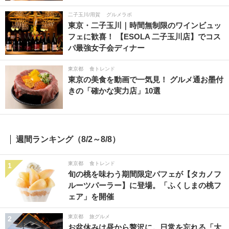
二子玉川/用賀
グルメラボ
東京・二子玉川｜時間無制限のワインビュッ
フェに歓喜！ 【ESOLA 二子玉川店】でコス
パ最強女子会ディナー
東京都
食トレンド
東京の美食を動画で一気見！ グルメ通お墨付
きの「確かな実力店」10選
週間ランキング（8/2～8/8）
東京都
食トレンド
1
旬の桃を味わう期間限定パフェが【タカノフ
ルーツパーラー】に登場。「ふくしまの桃フ
ェア」を開催
東京都
旅グルメ
2
お盆休みは昼から贅沢に。日常を忘れる「大