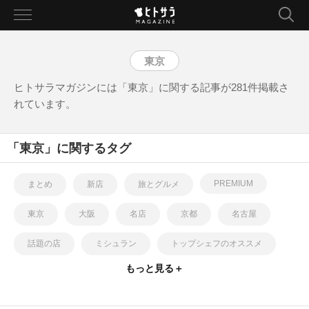
toggle
navigation
東京
ヒトサラマガジンには「東京」に関する記事が281件掲載さ
れています。
「東京」に関するタグ
PREMIUM
まとめ
新店
旅とグルメ
東京
大阪
名店
京都
名古屋
話題の店
ミシュラン
トップシェフのオススメ
もっと見る＋
トレンド
コラム
編集部オススメ
レシピ
PR
ホテル
イベント
インタビュー