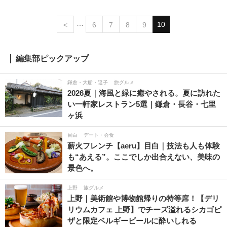
デトックス
セレブ
ブランド
映え弁
10
<
6
7
8
9
ジョエル・ロブション
シャンパン
The World’s 50 Best Restaurants
お知らせ
編集部ピックアップ
Reborn-Art Festival
メール
聖地
岐阜
鎌倉・大船・逗子
旅グルメ
2026夏｜海風と緑に癒やされる。夏に訪れた
調味料
ダースレイダー
平昌
い一軒家レストラン5選｜鎌倉・長谷・七里
ヶ浜
オリンピック
グランピング
デリバリー
目白
デート・会食
Reborn-Art DINING
ハルニレテラス
野外フェス
薪火フレンチ【aeru】目白｜技法も人も体験
も“あえる”。ここでしか出合えない、美味の
火鍋
アウトドア
映画
クラフトコーラ
景色へ。
Go To Eat
薬膳カレー
プレゼント
上野
旅グルメ
上野｜美術館や博物館帰りの特等席！【デリ
リウムカフェ 上野】でチーズ溢れるシカゴピ
ザと限定ベルギービールに酔いしれる