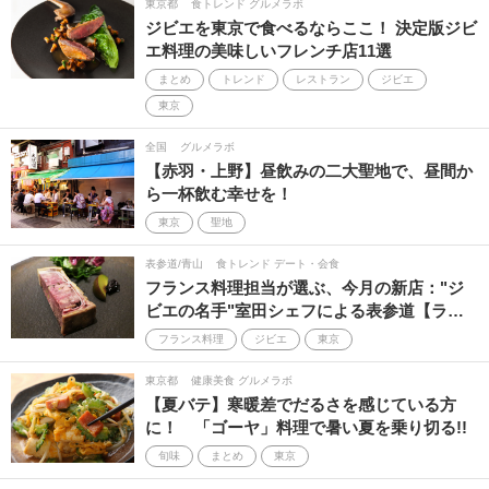
東京都
食トレンド グルメラボ
ジビエを東京で食べるならここ！ 決定版ジビ
有名人の手土産
ボジョレーヌーヴォー
昼飲み
エ料理の美味しいフレンチ店11選
まとめ
トレンド
レストラン
ジビエ
ハワイ
古民家
バレンタインチョコ
杏耶
東京
昼飲みさんぽ
ホワイトデー
全国
グルメラボ
【赤羽・上野】昼飲みの二大聖地で、昼間か
世界のベストレストラン50
勝負メシ
豆知識
ら一杯飲む幸せを！
東京
聖地
かき氷
花火大会
軽井沢
韓国
表参道/青山
食トレンド デート・会食
Sakenomy
2026
アフタヌーンティ
フランス料理担当が選ぶ、今月の新店："ジ
ビエの名手"室田シェフによる表参道【ラ…
フードロス
おみやげ
音楽
新作
フランス料理
ジビエ
東京
パティスリー
台湾
フィリピン
東京都
健康美食 グルメラボ
【夏バテ】寒暖差でだるさを感じている方
Asia's 50 Best Restaurants
新米
品川
に！ 「ゴーヤ」料理で暑い夏を乗り切る!!
旬味
まとめ
東京
yumch
母の日
トップアスリートの一皿