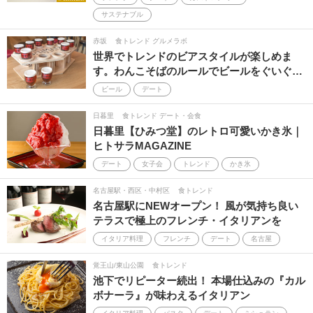
サステナブル
赤坂
食トレンド グルメラボ
世界でトレンドのビアスタイルが楽しめま
す。わんこそばのルールでビールをぐいぐ…
ビール
デート
日暮里
食トレンド デート・会食
日暮里【ひみつ堂】のレトロ可愛いかき氷｜
ヒトサラMAGAZINE
デート
女子会
トレンド
かき氷
名古屋駅・西区・中村区
食トレンド
名古屋駅にNEWオープン！ 風が気持ち良い
テラスで極上のフレンチ・イタリアンを
イタリア料理
フレンチ
デート
名古屋
覚王山/東山公園
食トレンド
池下でリピーター続出！ 本場仕込みの『カル
ボナーラ』が味わえるイタリアン