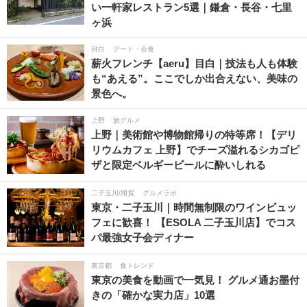
い一軒家レストラン5選｜鎌倉・長谷・七里
ヶ浜
目白
デート・会食
薪火フレンチ【aeru】目白｜技法も人も体験
も“あえる”。ここでしか出合えない、美味の
景色へ。
上野
旅グルメ
上野｜美術館や博物館帰りの特等席！【デリ
リウムカフェ 上野】でチーズ溢れるシカゴピ
ザと限定ベルギービールに酔いしれる
二子玉川/用賀
グルメラボ
東京・二子玉川｜時間無制限のワインビュッ
フェに歓喜！ 【ESOLA 二子玉川店】でコス
パ最強女子会ディナー
東京都
食トレンド
東京の美食を動画で一気見！ グルメ通お墨付
きの「確かな実力店」10選