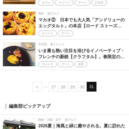
カフェ
スイーツ
デート
かき氷
海外
旅グルメ
マカオ② 日本でも大人気「アンドリューの
エッグタルト」の本店【ロード ストーズ…
スイーツ
デート
中目黒
食トレンド
いま最も熱い注目を浴びるイノベーティブ・
フレンチの新鋭【クラフタル】。春限定の…
フレンチ
デート
花見
31
<
27
28
29
30
編集部ピックアップ
鎌倉・大船・逗子
旅グルメ
2026夏｜海風と緑に癒やされる。夏に訪れた