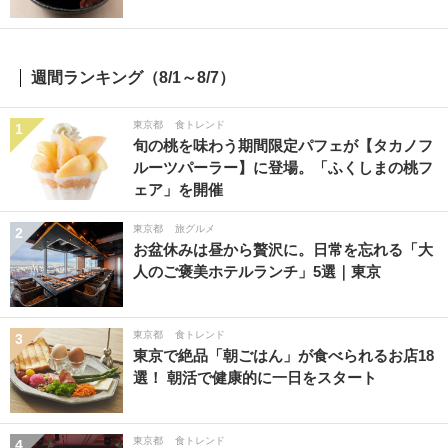
週間ランキング（8/1～8/7）
東京都
食トレンド
1
旬の桃を味わう期間限定パフェが【タカノフ
ルーツパーラー】に登場。「ふくしまの桃フ
ェア」を開催
東京都
旅グルメ
2
お盆休みは昼から贅沢に。日常を忘れる「大
人のご褒美ホテルランチ」5選｜東京
東京都
食トレンド
3
東京で絶品「朝ごはん」が食べられるお店18
選！ 朝活で健康的に一日をスタート
東京都
食トレンド
4