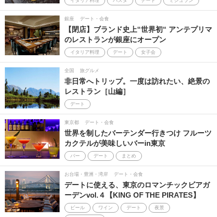
イタリア料理
パスタ
デート
ミシュラン
銀座
デート・会食
【閉店】ブランド史上“世界初“ アンテプリマ
のレストランが銀座にオープン
イタリア料理
デート
女子会
全国
旅グルメ
非日常へトリップ。一度は訪れたい、絶景の
レストラン［山編］
デート
東京都
デート・会食
世界を制したバーテンダー行きつけ フルーツ
カクテルが美味しいバーin東京
バー
デート
まとめ
お台場・豊洲・湾岸
デート・会食
デートに使える、東京のロマンチックビアガ
ーデンvol.４【KING OF THE PIRATES】
ビール
ワイン
デート
夜景