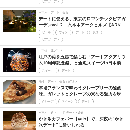
ビアガーデン
六本木
デート・会食
デートに使える、東京のロマンチックビアガ
ーデンvol.２ 六本木アークヒルズ【ARK…
ビール
ワイン
デート
夜景
ビアガーデン
日本橋
旅グルメ
江戸の涼を五感で楽しむ「アートアクアリウ
ム10周年記念祭」と金魚スイーツin日本橋
スイーツ
デート
海外
デート・会食 旅グルメ
本場フランスで味わうクレープリーの醍醐
味。ガレットとクレープの異なる魅力を味…
クレープ
スイーツ
デート
六本木
食トレンド デート・会食
かき氷カフェバー【yelo】で、深夜の“かき
氷デート”に酔いしれる