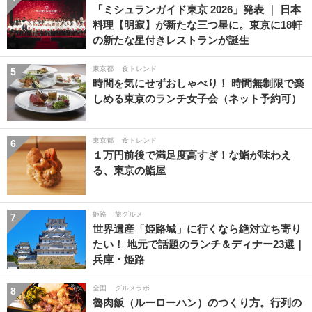
「ミシュランガイド東京 2026」発表 ｜ 日本
料理【明寂】が新たな三つ星に。東京に18軒
の新たな星付きレストランが誕生
東京都
食トレンド
5
時間を気にせずおしゃべり！ 時間無制限で楽
しめる東京のランチ女子会（ネット予約可）
東京都
食トレンド
6
１万円前後で満足度高すぎ！な鮨が味わえ
る、東京の鮨屋
姫路
旅グルメ
7
世界遺産「姫路城」に行くなら絶対立ち寄り
たい！ 地元で話題のランチ＆ディナー23選｜
兵庫・姫路
全国
グルメラボ
8
魯肉飯（ルーローハン）のつくり方。行列の