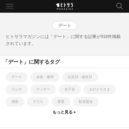
toggle
navigation
デート
ヒトサラマガジンには「デート」に関する記事が918件掲載
されています。
「デート」に関するタグ
デート
会食・接待
記念日・誕生日
ランチ
ディナー
女子会
おひとりさま
個室
テラス
夜景
歓送迎会
もっと見る＋
クリスマス
バレンタイン・ホワイトデー
忘・新年会
子連れ
パーティ