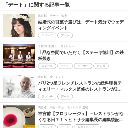
「デート」に関する記事一覧
ビアガーデン
花見
食べ放題
東京都
デート・会食
結婚式の引菓子選びは、デート気分でウェデ
BBQ
立ち飲み・立ち食い
飲み放題
ィングイベント
ママ会
花火
貸切
ハロウィン
スイーツ
デート
朝食
イルミネーション
千種/今池/池下
食トレンド
上品な空間でいただく【ステーキ徳川】の鉄
板焼き
ステーキ
デート
ディナー
名古屋
東京都
食トレンド
パリ2つ星フレンチレストランの総料理長テ
ィエリー・マルクス監修のレストランが2…
フレンチ
デート
表参道・原宿・青山
食トレンド 連載
神宮前【フロリレージュ】～レストランがな
くなる日？！＜ヒトサラ編集長の編集後記…
フレンチ
デート
ガストロノミー