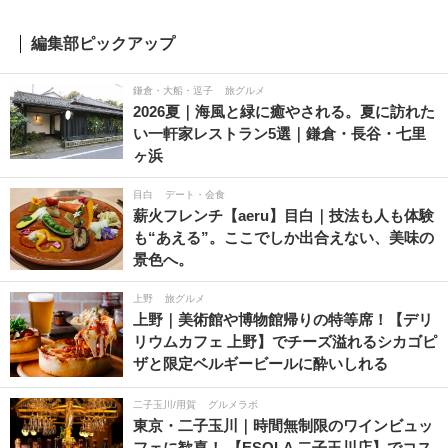
編集部ピックアップ
鎌倉・大船・逗子
旅グルメ
2026夏｜海風と緑に癒やされる。夏に訪れた
い一軒家レストラン5選｜鎌倉・長谷・七里
ヶ浜
目白
デート・会食
薪火フレンチ【aeru】目白｜技法も人も体験
も“あえる”。ここでしか出合えない、美味の
景色へ。
上野
旅グルメ
上野｜美術館や博物館帰りの特等席！【デリ
リウムカフェ 上野】でチーズ溢れるシカゴピ
ザと限定ベルギービールに酔いしれる
二子玉川/用賀
グルメラボ
東京・二子玉川｜時間無制限のワインビュッ
フェに歓喜！ 【ESOLA 二子玉川店】でコス