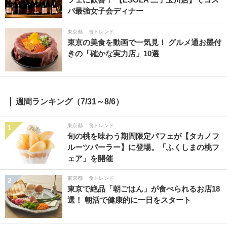
パ最強女子会ディナー
東京都
食トレンド
東京の美食を動画で一気見！ グルメ通お墨付
きの「確かな実力店」10選
週間ランキング（7/31～8/6）
東京都
食トレンド
1
旬の桃を味わう期間限定パフェが【タカノフ
ルーツパーラー】に登場。「ふくしまの桃フ
ェア」を開催
東京都
食トレンド
2
東京で絶品「朝ごはん」が食べられるお店18
選！ 朝活で健康的に一日をスタート