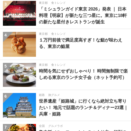
東京都
食トレンド
3
「ミシュランガイド東京 2026」発表 ｜ 日本
料理【明寂】が新たな三つ星に。東京に18軒
の新たな星付きレストランが誕生
東京都
食トレンド
4
１万円前後で満足度高すぎ！な鮨が味わえ
る、東京の鮨屋
東京都
食トレンド
5
時間を気にせずおしゃべり！ 時間無制限で楽
しめる東京のランチ女子会（ネット予約可）
姫路
旅グルメ
6
世界遺産「姫路城」に行くなら絶対立ち寄り
たい！ 地元で話題のランチ＆ディナー23選｜
兵庫・姫路
全国
グルメラボ
7