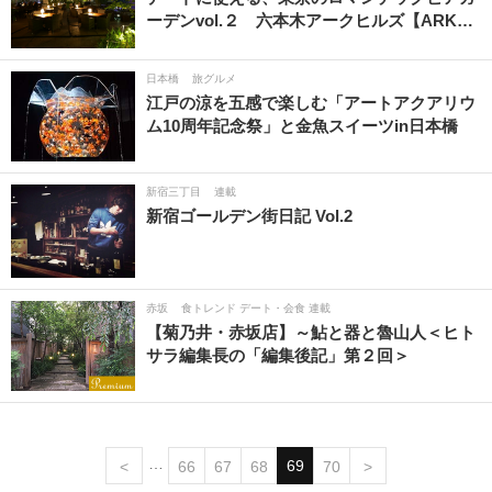
ーデンvol.２ 六本木アークヒルズ【ARK…
日本橋
旅グルメ
江戸の涼を五感で楽しむ「アートアクアリウ
ム10周年記念祭」と金魚スイーツin日本橋
新宿三丁目
連載
新宿ゴールデン街日記 Vol.2
赤坂
食トレンド デート・会食 連載
【菊乃井・赤坂店】～鮎と器と魯山人＜ヒト
サラ編集長の「編集後記」第２回＞
69
<
66
67
68
70
>