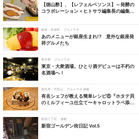
【徳山酢】、【レフェルベソンス】～発酵の
伊豆諸島・小笠原諸島
コラボレーション＜ヒトサラ編集長の編集…
銀座・有楽町
グルメラボ
あのメニューが銀座生まれ!? 意外な銀座発
祥グルメたち
東京都
グルメラボ
東京・大衆酒場。ひとり酒デビューは不朽の
名酒場へ！
恵比寿・代官山
グルメラボ 連載
有名シェフが教える簡単レシピ⑥『ホタテ貝
のミルフィーユ仕立て〜キャロットラペ添…
新宿三丁目
連載
新宿ゴールデン街日記 Vol.5