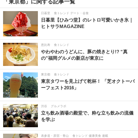
「東京都」に関する記事一覧
人形町・門前仲町・葛西
新橋・汐留
日暮里
食トレンド デート・会食
上野・浅草・日暮里
三軒茶屋・二子玉川
日暮里【ひみつ堂】のレトロ可愛いかき氷｜
ヒトサラMAGAZINE
神田・秋葉原・水道橋
浜松町・田町
中野・吉祥寺・三鷹
自由が丘
恵比寿
食トレンド
やわやわのうどんに、豚の焼きとり!? “真
錦糸町・押上・新小岩
品川・五反田・大崎
の”福岡グルメの新店が東京に
池袋
築地
お台場・豊洲・湾岸
東京都
食トレンド
立川・八王子・青梅
大井町・大森・蒲田
東京タワーを見上げて乾杯！ 「芝オクトーバ
ーフェスト2016」
大塚・巣鴨・駒込
板橋・成増・赤羽
調布・府中
大久保・高田馬場
渋谷
グルメラボ
立ち飲み酒場の殿堂で、粋な立ち飲みの流儀
練馬・江古田・田無
町田・多摩
を学ぶ
北千住・綾瀬・亀有
小金井・国分寺・国立
表参道・原宿・青山
食トレンド 健康美食 連載