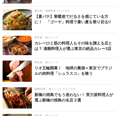
東京都
健康美食 グルメラボ
【夏バテ】寒暖差でだるさを感じている方
に！ 「ゴーヤ」料理で暑い夏を乗り切る!!
東京都
食トレンド
カレーひと筋の料理人もその味を讃える店と
は？ 凄腕料理人が選ぶ東京の絶品カレー3店
東京都
食トレンド
リオ五輪開幕！ 地球の裏側＝東京でブラジ
ルの肉料理「シュラスコ」を喰う
新橋/汐留
食トレンド グルメラボ
新橋の焼鳥でもう迷わない！ 実力派料理人が
選ぶ新橋の焼鳥の名店３選
東京都
食トレンド