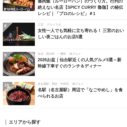
魯肉飯（ルーローハン）のつくり方。行列の
絶えない名店【SPICY CURRY 魯珈】の秘伝
レシピ｜「プロのレシピ」＃1
三宮
グルメラボ
8
女性一人でも気軽に立ち寄れる！ 三宮のおい
しい夜ごはんのお店5選
仙台・国分町・一番町
旅グルメ
9
2026お盆｜仙台駅近くの人気グルメ5選～新
幹線下車すぐのランチ＆ディナー
名古屋駅・西区・中村区
旅グルメ
10
名駅（名古屋駅）周辺で「なごやめし」を食
べられるお店
エリアから探す