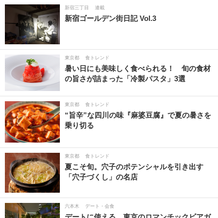
新宿三丁目
連載
新宿ゴールデン街日記 Vol.3
東京都
食トレンド
暑い日にも美味しく食べられる！ 旬の食材
の旨さが詰まった「冷製パスタ」3選
東京都
食トレンド
“旨辛”な四川の味『麻婆豆腐』で夏の暑さを
乗り切る
東京都
食トレンド
夏こそ旬。穴子のポテンシャルを引き出す
「穴子づくし」の名店
六本木
デート・会食
デートに使える、東京のロマンチックビアガ