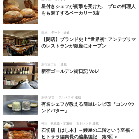
星付きシェフが衝撃を受けた、 プロの料理人
をも魅了するベーカリー3店
銀座
デート・会食
【閉店】ブランド史上“世界初“ アンテプリマ
のレストランが銀座にオープン
新宿三丁目
連載
新宿ゴールデン街日記 Vol.4
新橋/汐留
グルメラボ 連載
有名シェフが教える簡単レシピ⑤『コンパウ
ンドバター』
神田・秋葉原・水道橋
食トレンド 連載
石切橋【はし本】～鰻屋の二階という至福＜
ヒトサラ編集長の編集後記 第3回＞