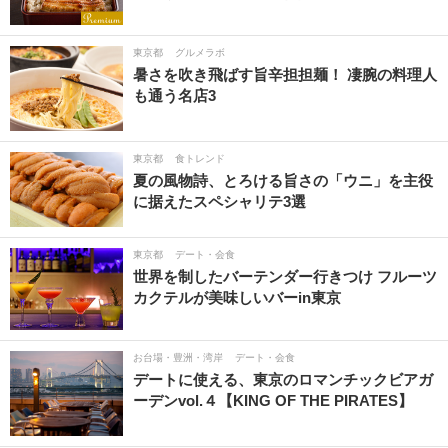
東京都
グルメラボ
暑さを吹き飛ばす旨辛担担麺！ 凄腕の料理人
も通う名店3
東京都
食トレンド
夏の風物詩、とろける旨さの「ウニ」を主役
に据えたスペシャリテ3選
東京都
デート・会食
世界を制したバーテンダー行きつけ フルーツ
カクテルが美味しいバーin東京
お台場・豊洲・湾岸
デート・会食
デートに使える、東京のロマンチックビアガ
ーデンvol.４【KING OF THE PIRATES】