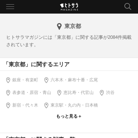
toggle
navigation
東京都
ヒトサラマガジンには「東京都」に関する記事が2084件掲載
されています。
「東京都」に関するエリア
銀座・有楽町
六本木・麻布十番・広尾
表参道・原宿・青山
恵比寿・代官山
渋谷
新宿・代々木
東京駅・丸の内・日本橋
もっと見る＋
飯田橋・四ツ谷・神楽坂
中目黒・目黒・武蔵小山
赤坂
下北沢・明大前・成城学園前